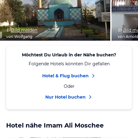
Bild melden
Bild m
von Wolfgang
von Arnol
Möchtest Du Urlaub in der Nähe buchen?
Folgende Hotels könnten Dir gefallen
Hotel & Flug buchen
Oder
Nur Hotel buchen
Hotel nähe Imam Ali Moschee