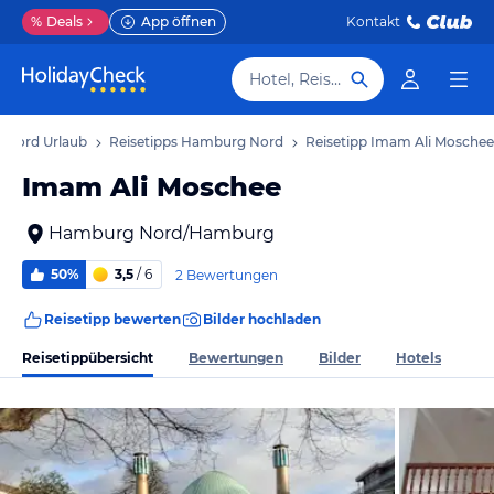
%
Deals
App öffnen
Kontakt
Hotel, Reiseziel
 Nord Urlaub
Reisetipps Hamburg Nord
Reisetipp Imam Ali Moschee
Imam Ali Moschee
Hamburg Nord/Hamburg
50%
3,5
/ 6
2 Bewertungen
Reisetipp bewerten
Bilder hochladen
Reisetippübersicht
Bewertungen
Bilder
Hotels