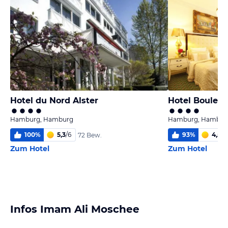
Hotel du Nord Alster
Hotel Bouleva
Hamburg, Hamburg
Hamburg, Hambur
100
%
5,3
/
6
93
%
4,5
/
6
72 Bew.
Zum Hotel
Zum Hotel
Infos Imam Ali Moschee