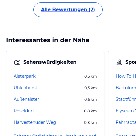
Alle Bewertungen (2)
Interessantes in der Nähe
Sehenswürdigkeiten
Spor
Alsterpark
How To H
0,5
km
Uhlenhorst
Bartolom
0,5
km
Außenalster
Stadtfüh
0,6
km
Pöseldorf
Elyseum 
0,8
km
Harvestehuder Weg
Fahrradta
0,8
km