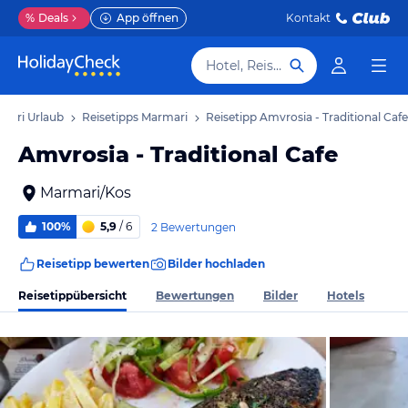
%
Deals
App öffnen
Kontakt
Hotel, Reiseziel
mari Urlaub
Reisetipps Marmari
Reisetipp Amvrosia - Traditional Cafe
Amvrosia - Traditional Cafe
Marmari/Kos
100%
5,9
/ 6
2 Bewertungen
Reisetipp bewerten
Bilder hochladen
Reisetippübersicht
Bewertungen
Bilder
Hotels