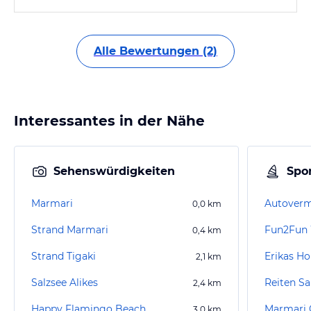
Alle Bewertungen (2)
Interessantes in der Nähe
Sehenswürdigkeiten
Spor
Marmari
0,0
km
Strand Marmari
0,4
km
Strand Tigaki
Erikas H
2,1
km
Salzsee Alikes
Reiten Sa
2,4
km
Happy Flamingo Beach
Marmari 
3,0
km