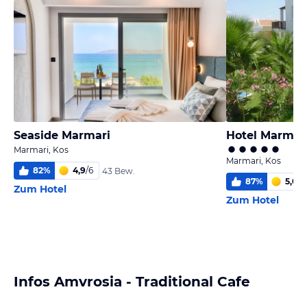
Seaside Marmari
Hotel Marmari
Marmari, Kos
Marmari, Kos
82
%
4,9
/
6
43 Bew.
87
%
5,0
/
6
Zum Hotel
Zum Hotel
Infos Amvrosia - Traditional Cafe