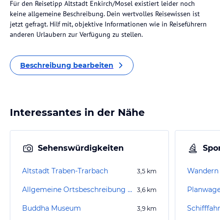
Für den Reisetipp Altstadt Enkirch/Mosel existiert leider noch
keine allgemeine Beschreibung. Dein wertvolles Reisewissen ist
jetzt gefragt. Hilf mit, objektive Informationen wie in Reiseführern
anderen Urlaubern zur Verfügung zu stellen.
Beschreibung bearbeiten
Interessantes in der Nähe
Sehenswürdigkeiten
Spor
Altstadt Traben-Trarbach
Wandern 
3,5
km
Allgemeine Ortsbeschreibung Traben-Trarbach
3,6
km
Buddha Museum
Schifffah
3,9
km