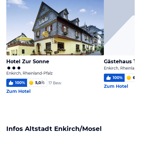
Hotel Zur Sonne
Gästehaus Te
Enkirch, Rheinland-
Enkirch, Rheinland-Pfalz
100
%
6,0
/
100
%
5,0
/
6
17 Bew.
Zum Hotel
Zum Hotel
Infos Altstadt Enkirch/Mosel