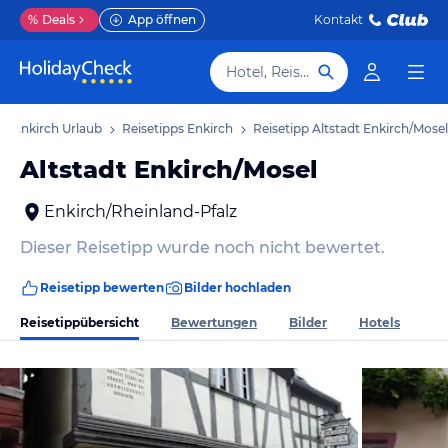
%
Deals
App öffnen
Kontakt
Hotel, Reiseziel
Enkirch Urlaub
Reisetipps Enkirch
Reisetipp Altstadt Enkirch/Mosel
Altstadt Enkirch/Mosel
Enkirch/Rheinland-Pfalz
Dieser Reisetipp wurde noch nicht bewertet.
Reisetipp bewerten
Bilder hochladen
Reisetippübersicht
Bewertungen
Bilder
Hotels