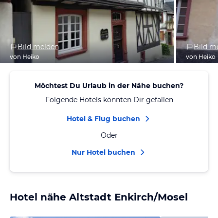
Bild melden
Bild m
von Heiko
von Heiko
Möchtest Du Urlaub in der Nähe buchen?
Folgende Hotels könnten Dir gefallen
Hotel & Flug buchen
Oder
Nur Hotel buchen
Hotel nähe Altstadt Enkirch/Mosel