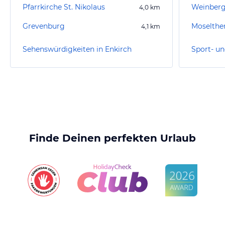
Pfarrkirche St. Nikolaus
4,0
km
Grevenburg
Moselth
4,1
km
Sehenswürdigkeiten in Enkirch
Sport- un
Finde Deinen perfekten Urlaub