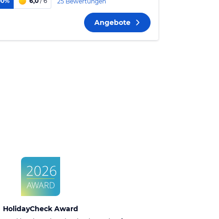
00%
6,0
/ 6
25 Bewertungen
Angebote
HolidayCheck Award