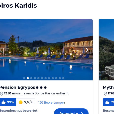
iros Karidis
Pension Egrypos
Myth
1950 m
von
Taverna Spiros Karidis
entfernt
117
99%
5,6
/ 6
7
156 Bewertungen
Besonders gut bewertet
Besond
Angebote