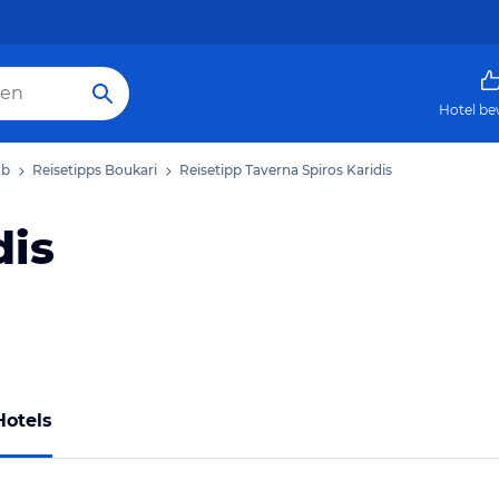
Hotel be
ub
Reisetipps Boukari
Reisetipp Taverna Spiros Karidis
dis
Hotels