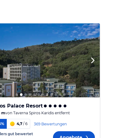
os Palace Resort
6 m
von
Taverna Spiros Karidis
entfernt
6%
4,7
/ 6
369 Bewertungen
ers gut bewertet
Angebote