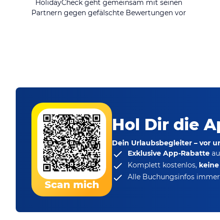
HolidayCheck geht gemeinsam mit seinen
Partnern gegen gefälschte Bewertungen vor
Hol Dir die A
Dein Urlaubsbegleiter – vor 
Exklusive App-Rabatte
au
Komplett kostenlos,
kein
Alle Buchungsinfos immer 
Scan mich