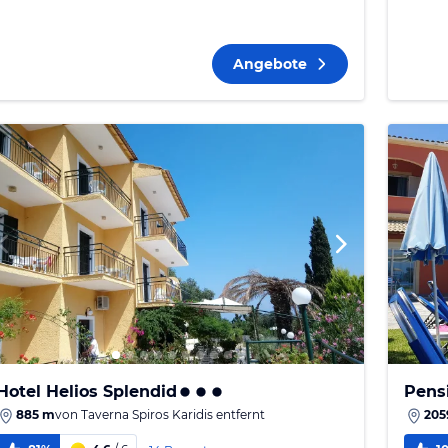
Angebote
Hotel Helios Splendid
Pens
885 m
von
Taverna Spiros Karidis
entfernt
205