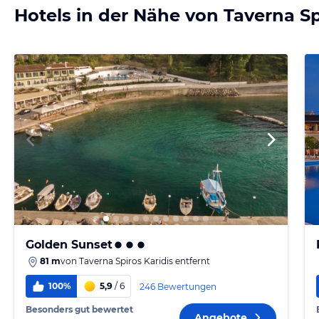
Hotels in der Nähe von Taverna Sp
Golden Sunset
81 m
von
Taverna Spiros Karidis
entfernt
100%
5,9
/ 6
246 Bewertungen
Besonders gut bewertet
Angebote