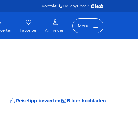
Kontakt
HolidayCheck 
Menü
werten
Favoriten
Anmelden
Reisetipp bewerten
Bilder hochladen