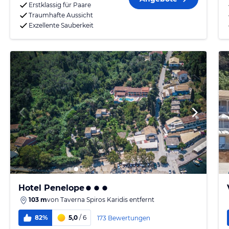
Erstklassig für Paare
Traumhafte Aussicht
Exzellente Sauberkeit
Hotel Penelope
103 m
von
Taverna Spiros Karidis
entfernt
82%
5,0
/ 6
173 Bewertungen