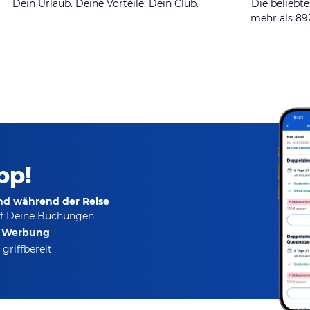
Dein Urlaub. Deine Vorteile. Dein Club.
Die beliebte
mehr als 8
pp!
und während der Reise
f Deine Buchungen
e Werbung
griffbereit