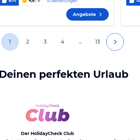
81%
4,6
/ 6
1
14 Bewertungen
Angebote
1
2
3
4
...
13
 Deinen perfekten Urlaub
Der HolidayCheck Club