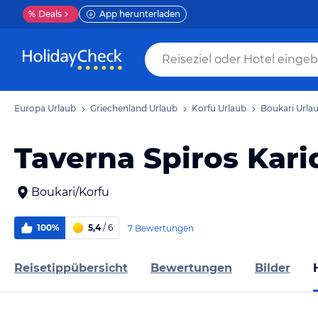
%
Deals
App herunterladen
Europa Urlaub
Griechenland Urlaub
Korfu Urlaub
Boukari Urla
Taverna Spiros Kari
Boukari/Korfu
100%
5,4
/ 6
7 Bewertungen
Reisetippübersicht
Bewertungen
Bilder