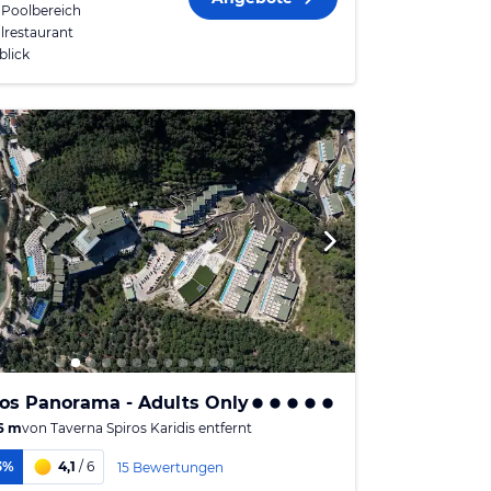
 Poolbereich
lrestaurant
blick
os Panorama - Adults Only
6 m
von
Taverna Spiros Karidis
entfernt
3%
4,1
/ 6
15 Bewertungen