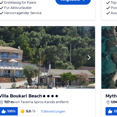
Erstklassig für Paare
Top
Für Aktivurlauber
Poo
Hervorragender Service
Aus
Villa Boukari Beach
Myth
727 m
von
Taverna Spiros Karidis
entfernt
129
100%
5,0
/ 6
5
11 Bewertungen