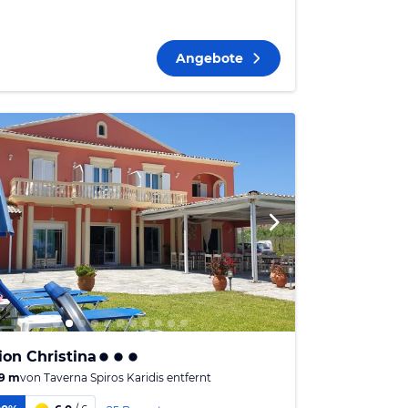
Angebote
ion Christina
9 m
von
Taverna Spiros Karidis
entfernt