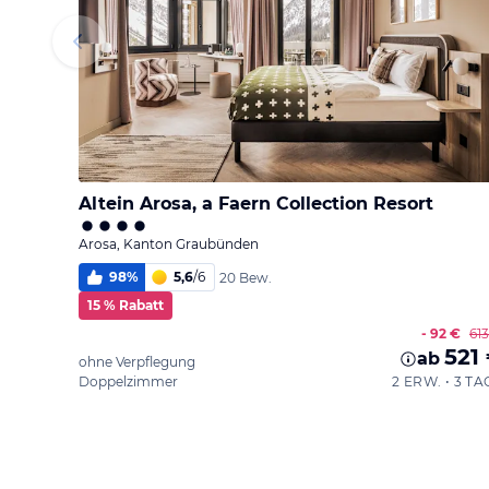
Altein Arosa, a Faern Collection Resort
Arosa, Kanton Graubünden
98
%
5,6
/
6
20 Bew.
15 % Rabatt
- 92 €
61
521
ab
ohne Verpflegung
Doppelzimmer
2 ERW. • 3 TA