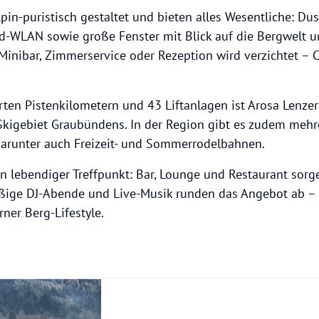
in-puristisch gestaltet und bieten alles Wesentliche: Dus
d-WLAN sowie große Fenster mit Blick auf die Bergwelt u
 Minibar, Zimmerservice oder Rezeption wird verzichtet – 
rten Pistenkilometern und 43 Liftanlagen ist Arosa Lenze
gebiet Graubündens. In der Region gibt es zudem mehr
darunter auch Freizeit- und Sommerrodelbahnen.
ein lebendiger Treffpunkt: Bar, Lounge und Restaurant sorg
ige DJ-Abende und Live-Musik runden das Angebot ab – 
ner Berg-Lifestyle.