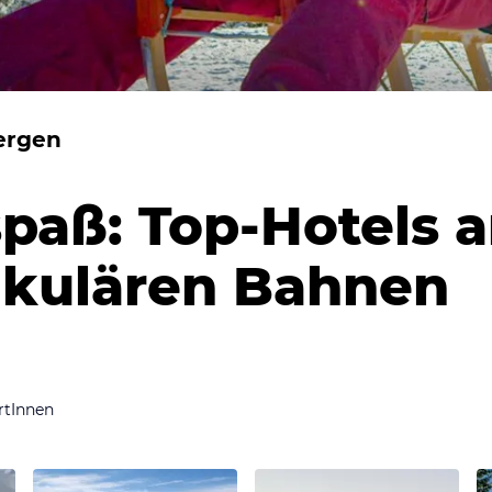
ergen
paß: Top-Hotels 
akulären Bahnen
rtInnen