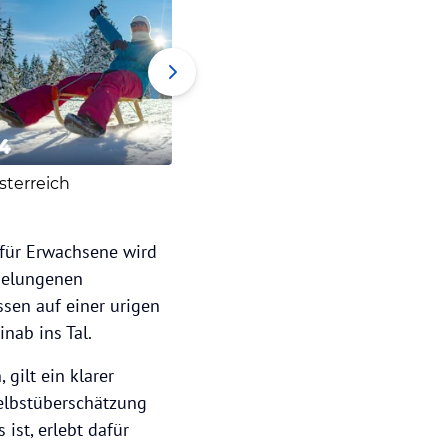
4
5
6
sterreich
Bayerisch Gmain
Italien
 für Erwachsene wird
 gelungenen
sen auf einer urigen
nab ins Tal.
gilt ein klarer
elbstüberschätzung
ist, erlebt dafür