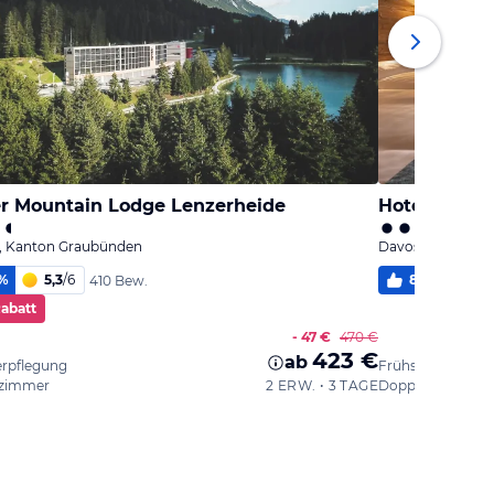
er Mountain Lodge Lenzerheide
Hotel Strela
a, Kanton Graubünden
Davos, Kanton G
%
5,3
/
6
88
%
5,0
410 Bew.
Rabatt
- 47 €
470 €
423 €
ab
erpflegung
Frühstück
zimmer
2 ERW. • 3 TAGE
Doppelzimmer