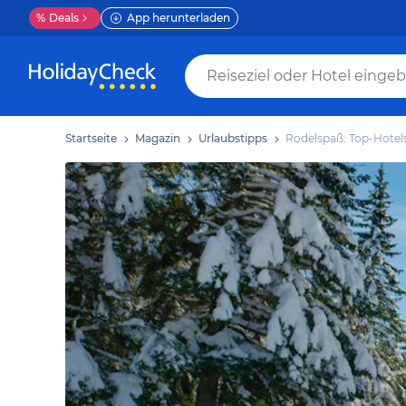
%
Deals
App herunterladen
Startseite
Magazin
Urlaubstipps
Rodelspaß: Top-Hotel