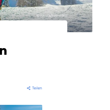
©
istock/helivideo
an
Teilen