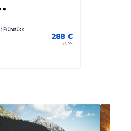
Frühstück
288 €
2 Erw.