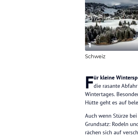
1
Schweiz
F
ür kleine Wintersp
die rasante Abfah
Wintertages. Besonder
Hütte geht es auf be
Auch wenn Stürze bei k
Grundsatz: Rodeln un
rächen sich auf versc