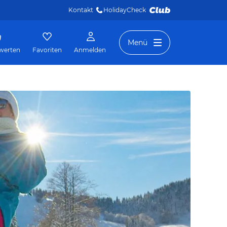
Kontakt
HolidayCheck 
Menü
werten
Favoriten
Anmelden