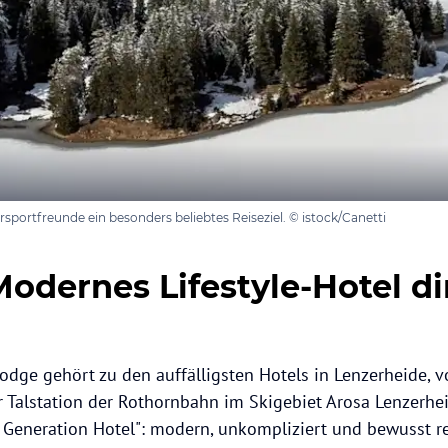
ersportfreunde ein besonders beliebtes Reiseziel. © istock/Canetti
Modernes Lifestyle-Hotel d
odge gehört zu den auffälligsten Hotels in Lenzerheide, v
r Talstation der Rothornbahn im Skigebiet Arosa Lenzerhe
w Generation Hotel": modern, unkompliziert und bewusst re