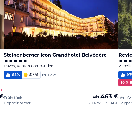
Steigenberger Icon Grandhotel Belvédère
Revi
Davos, Kanton Graubünden
Valbell
88
%
5,4
/
6
97
176 Bew.
10 % 
3 €
 €
463 €
ab
Frühstück
ohne V
GE
Doppelzimmer
2 ERW. • 3 TAGE
Doppel