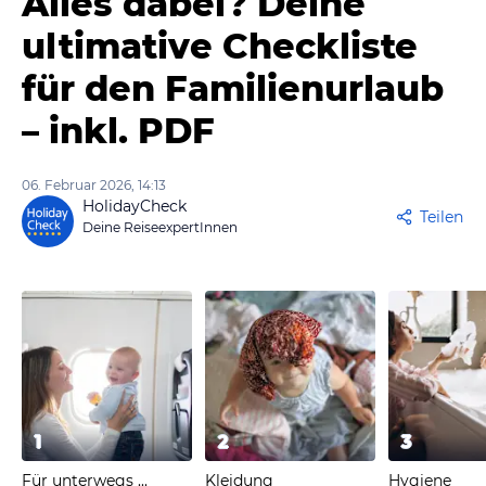
Alles dabei? Deine
ultimative Checkliste
für den Familienurlaub
– inkl. PDF
06. Februar 2026, 14:13
HolidayCheck
Teilen
Deine ReiseexpertInnen
1
2
3
Für unterwegs ...
Kleidung
Hygiene