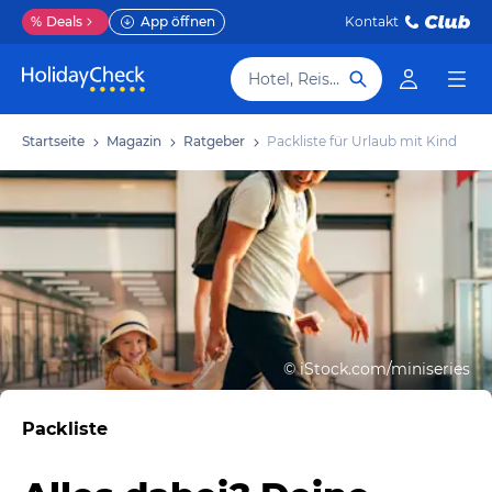
%
Deals
App öffnen
Kontakt
Hotel, Reiseziel
Startseite
Magazin
Ratgeber
Packliste für Urlaub mit Kind
©
iStock.com/miniseries
Packliste