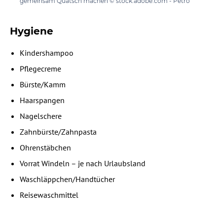
gemeinsam Quatsch machen © stock.adobe.com - Petro
Hygiene
Kindershampoo
Pflegecreme
⁠Bürste/Kamm
Haarspangen
Nagelschere
Zahnbürste/Zahnpasta
Ohrenstäbchen
Vorrat Windeln – je nach Urlaubsland
Waschläppchen/Handtücher
Reisewaschmittel