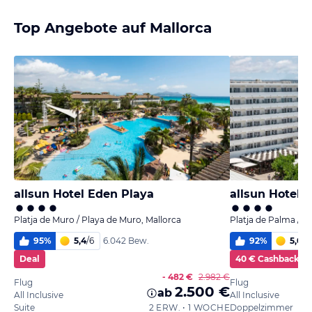
Top Angebote auf Mallorca
allsun Hotel Eden Playa
allsun Hotel K
Platja de Muro / Playa de Muro, Mallorca
Platja de Palma / P
95
%
5,4
/
6
92
%
5,0
/
6
6.042 Bew.
Deal
40 € Cashback
- 482 €
2.982 €
Flug
Flug
2.500 €
ab
All Inclusive
All Inclusive
Suite
2 ERW. • 1 WOCHE
Doppelzimmer