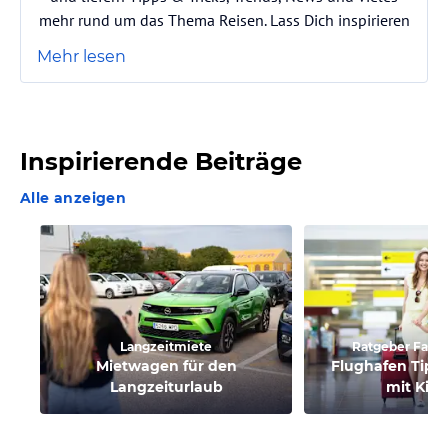
mehr rund um das Thema Reisen. Lass Dich inspirieren
Mehr lesen
Inspirierende Beiträge
Alle anzeigen
Langzeitmiete
Ratgeber Famil
Mietwagen für den
Flughafen Tipps
Langzeiturlaub
mit Kin