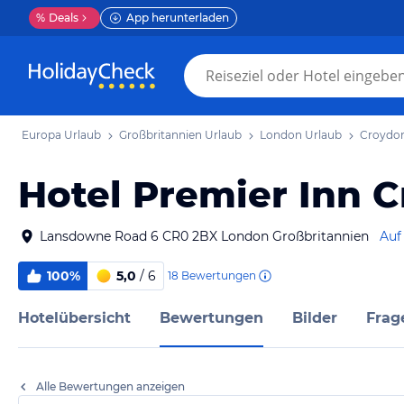
%
Deals
App herunterladen
Europa Urlaub
Großbritannien Urlaub
London Urlaub
Croydon
Hotel Premier Inn 
Lansdowne Road 6 CR0 2BX London Großbritannien
Auf
100%
5,0
/ 6
18
Bewertungen
Hotelübersicht
Bewertungen
Bilder
Frag
Alle Bewertungen anzeigen