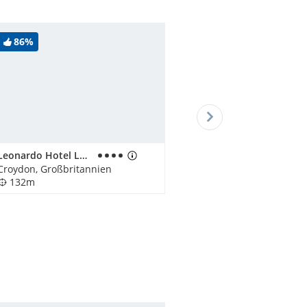
86%
Leonardo Hotel London Croydon
Croydon, Großbritannien
132m