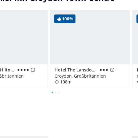
100%
Hampton by Hilton London Croydon
Hotel The Lansdowne
ßbritannien
Croydon, Großbritannien
108m