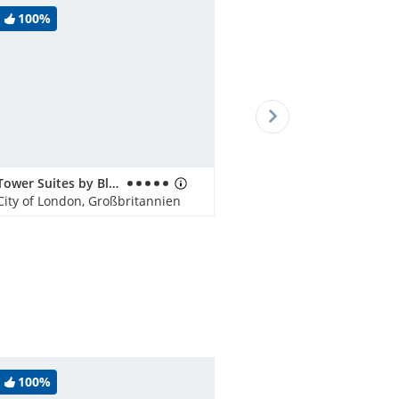
100%
Tower Suites by Blue Orchid
City of London, Großbritannien
100%