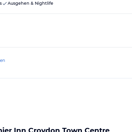
s
Ausgehen & Nightlife
len
mier Inn Croydon Town Centre