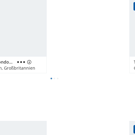
Motel One London-Tower Hill
n, Großbritannien