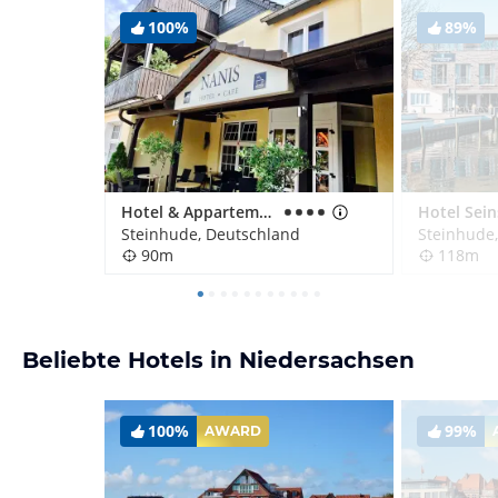
100%
89%
Hotel & Appartements Nanis
Steinhude, Deutschland
Steinhude
90m
118m
Beliebte Hotels in Niedersachsen
100%
99%
AWARD