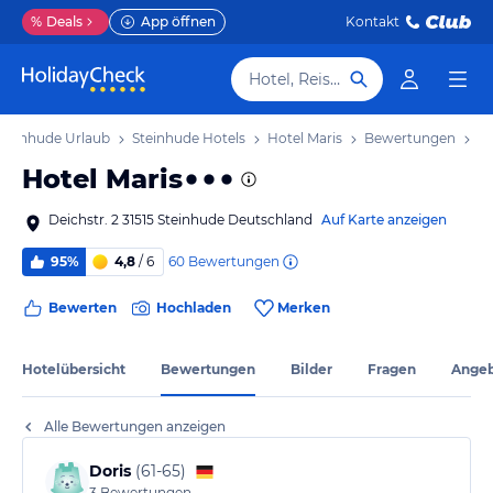
%
Deals
App öffnen
Kontakt
Hotel, Reiseziel
Steinhude Urlaub
Steinhude Hotels
Hotel Maris
Bewertungen
Hotel Maris
Deichstr. 2 31515 Steinhude Deutschland
Auf Karte anzeigen
60
Bewertungen
95%
4,8
/ 6
Bewerten
Hochladen
Merken
Hotelübersicht
Bewertungen
Bilder
Fragen
Ange
Alle Bewertungen anzeigen
Doris
(
61-65
)
3
Bewertungen