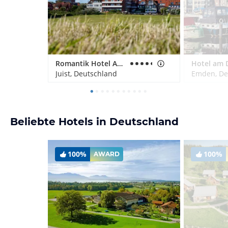
Romantik Hotel Achterdiek
Hotel am D
Juist, Deutschland
Emden, De
Beliebte Hotels in Deutschland
100%
100%
AWARD