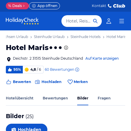
%
Deals
App öffnen
Kontakt
Hotel, Reiseziel
rsachsen Urlaub
Steinhude Urlaub
Steinhude Hotels
Hotel Maris
Hotel Maris
Deichstr. 2 31515 Steinhude Deutschland
Auf Karte anzeigen
60
Bewertungen
95%
4,8
/ 6
Bewerten
Hochladen
Merken
Hotelübersicht
Bewertungen
Bilder
Fragen
Bilder
(
25
)
Hochladen