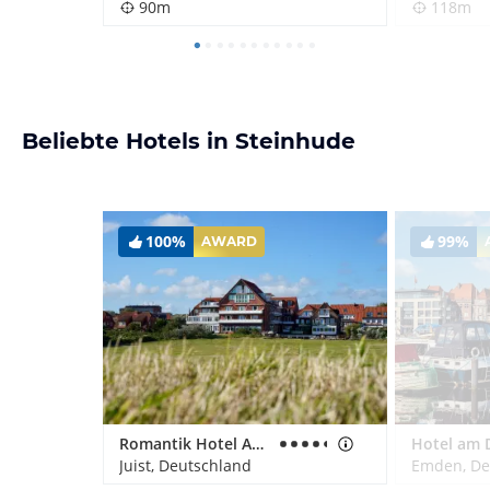
90m
118m
Beliebte Hotels in Steinhude
100%
99%
AWARD
Romantik Hotel Achterdiek
Hotel am D
Juist, Deutschland
Emden, De