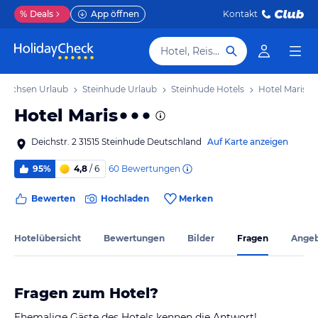
%
Deals
App öffnen
Kontakt
Hotel, Reiseziel
rsachsen Urlaub
Steinhude Urlaub
Steinhude Hotels
Hotel Maris
Hotel Maris
Deichstr. 2 31515 Steinhude Deutschland
Auf Karte anzeigen
60
Bewertungen
95%
4,8
/ 6
Bewerten
Hochladen
Merken
Hotelübersicht
Bewertungen
Bilder
Fragen
Ange
Fragen zum Hotel?
Ehemalige Gäste des Hotels kennen die Antwort!