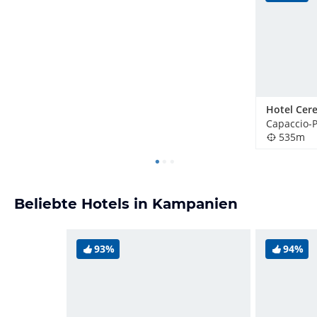
Hotel Cer
Capaccio-P
535m
Beliebte Hotels in Kampanien
93%
94%