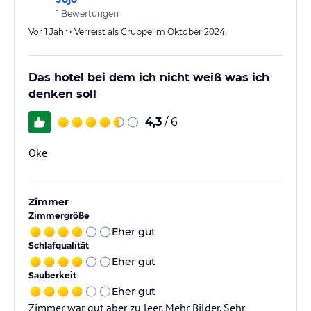
1
Bewertungen
Vor 1 Jahr • Verreist als Gruppe im Oktober 2024
Das hotel bei dem ich nicht weiß was ich
denken soll
4,3
/ 6
Oke
Zimmer
Zimmergröße
Eher gut
Schlafqualität
Eher gut
Sauberkeit
Eher gut
Zimmer war gut aber zu leer. Mehr Bilder. Sehr