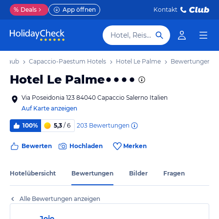
%
Deals
App öffnen
Kontakt
Hotel, Reiseziel
Urlaub
Capaccio-Paestum Hotels
Hotel Le Palme
Bewertungen
Hotel Le Palme
Via Poseidonia 123 84040 Capaccio Salerno Italien
Auf Karte anzeigen
203
Bewertungen
100%
5,3
/ 6
Bewerten
Hochladen
Merken
Hotelübersicht
Bewertungen
Bilder
Fragen
Alle Bewertungen anzeigen
Jojo