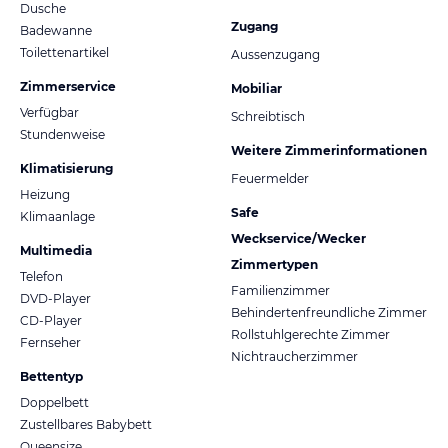
Dusche
Zugang
Badewanne
Toilettenartikel
Aussenzugang
Zimmerservice
Mobiliar
Verfügbar
Schreibtisch
Stundenweise
Weitere Zimmerinformationen
Klimatisierung
Feuermelder
Heizung
Safe
Klimaanlage
Weckservice/Wecker
Multimedia
Zimmertypen
Telefon
Familienzimmer
DVD-Player
Behindertenfreundliche Zimmer
CD-Player
Rollstuhlgerechte Zimmer
Fernseher
Nichtraucherzimmer
Bettentyp
Doppelbett
Zustellbares Babybett
Queensize