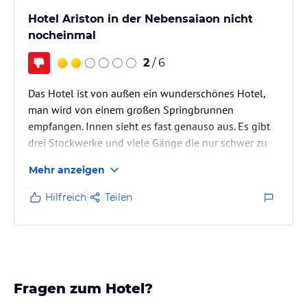
Hotel Ariston in der Nebensaiaon nicht
nocheinmal
2
/ 6
Das Hotel ist von außen ein wunderschönes Hotel,
man wird von einem großen Springbrunnen
empfangen. Innen sieht es fast genauso aus. Es gibt
drei Stockwerke und viele Gänge die nur schwer zu
erreichen sind. Der Fahrstuhl fährt in jeden Stock, die
Mehr anzeigen
aber manchmal durch Treppen unterteilt sind. Der
Fahrstuhl ist sehr eng und mit viel Gepäck kann man
Hilfreich
Teilen
kaum darin fahren.
Die Anlage ist sauber, im Hotel werden ständig Müll
und Zigarettenkippen eingesammelt. Es gibt im Hotel
nur eine Bar, die ein normales Preisverhältnis…
Fragen zum Hotel?