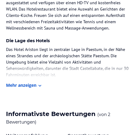
ausgestattet und verfügen über einen HD-TV und kostenfreies
WLAN. Das Hotelrestaurant bietet eine Auswahl an Gerichten der
Cilento-Küche. Freuen Sie sich auf einen entspannten Aufenthalt
mit verschiedenen Freizeitaktivitäten wie Tennis und einem
Wellnessbereich mit Sauna und Massage-Anwendungen.
Die Lage des Hotels
Das Hotel Ariston liegt in zentraler Lage in Paestum, in der Nähe
eines Strandes und der archäologischen Stätte Paestum. Die
Umgebung bietet eine Vielzahl von Aktivitäten und
Sehenswürdigkeiten, darunter die Stadt Castellabate, die in nur 30
Fahrminuten erreichbar ist.
Mehr anzeigen
Zimmer / Unterbringung im Hotel
Das Hotel Ariston verfügt über 111 Zimmer, die sich über 3 Etagen
erstrecken. Die Zimmer sind über einen Aufzug erreichbar und
bieten modernen Komfort. Zur Ausstattung gehören ein Balkon,
Informativste Bewertungen
(von
2
ein Doppelbett, eine Klimaanlage, ein TV-Gerät und kostenfreies
WLAN. Das Badezimmer ist mit einer Dusche, einer Badewanne und
Bewertungen)
einem Haartrockner ausgestattet.