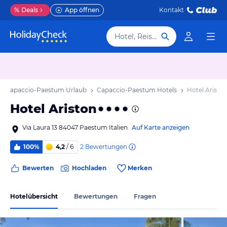
%
Deals
App öffnen
Kontakt
Hotel, Reiseziel
Capaccio-Paestum Urlaub
Capaccio-Paestum Hotels
Hotel Aristo
Hotel Ariston
Via Laura 13 84047 Paestum Italien
Auf Karte anzeigen
2
Bewertungen
100%
4,2
/ 6
Bewerten
Hochladen
Merken
Hotelübersicht
Bewertungen
Fragen