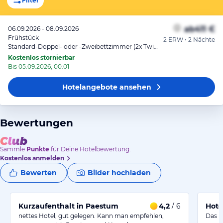
Filter
ab
411 €
06.09.2026 - 08.09.2026
Frühstück
2 ERW • 2 Nächte
Standard-Doppel- oder -Zweibettzimmer (2x TwinBed)
Kostenlos stornierbar
Bis 05.09.2026, 00:01
Hotelangebote
ansehen
Bewertungen
Sammle
Punkte
für Deine Hotelbewertung.
Kostenlos anmelden
Bewerten
Bilder hochladen
Kurzaufenthalt in Paestum
4,2
/ 6
Hote
nettes Hotel, gut gelegen. Kann man empfehlen,
Das H