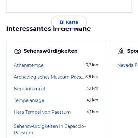
Karte
Interessantes in der Nähe
Sehenswürdigkeiten
Spor
Athenatempel
3,7
km
Nevada P
Archäologisches Museum Paestum
3,8
km
Neptuntempel
4,1
km
Tempelanlage
4,1
km
Hera Tempel von Paestum
4,1
km
Sehenswürdigkeiten in Capaccio-
Paestum