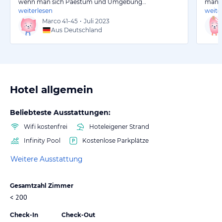
wenn man sich Paestum und Umgebung…
man w
weiterlesen
weite
Marco
41-45
•
Juli 2023
Aus Deutschland
Hotel allgemein
Beliebteste Ausstattungen:
Wifi kostenfrei
Hoteleigener Strand
Infinity Pool
Kostenlose Parkplätze
Weitere Ausstattung
Gesamtzahl Zimmer
< 200
Check-In
Check-Out