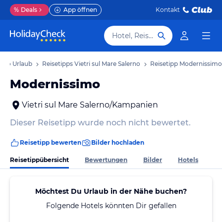
%
Deals
App öffnen
Kontakt
Hotel, Reiseziel
lerno Urlaub
Reisetipps Vietri sul Mare Salerno
Reisetipp Modernissimo
Modernissimo
Vietri sul Mare Salerno/Kampanien
Dieser Reisetipp wurde noch nicht bewertet.
Reisetipp bewerten
Bilder hochladen
Reisetippübersicht
Bewertungen
Bilder
Hotels
Möchtest Du Urlaub in der Nähe buchen?
Folgende Hotels könnten Dir gefallen