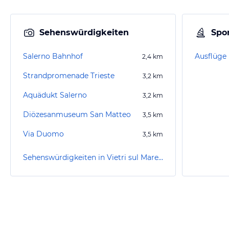
Sehenswürdigkeiten
Spor
Salerno Bahnhof
2,4
km
Strandpromenade Trieste
3,2
km
Aquädukt Salerno
3,2
km
Diözesanmuseum San Matteo
3,5
km
Via Duomo
3,5
km
Sehenswürdigkeiten in Vietri sul Mare Salerno