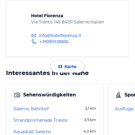
Hotel Fiorenza
Via Trento 145 84131 Salerno Italien
info@hotelfiorenza.it
+39089338800
Karte
Interessantes in der Nähe
Sehenswürdigkeiten
Spor
Salerno Bahnhof
3,1
km
Strandpromenade Trieste
3,9
km
Aquädukt Salerno
4,0
km