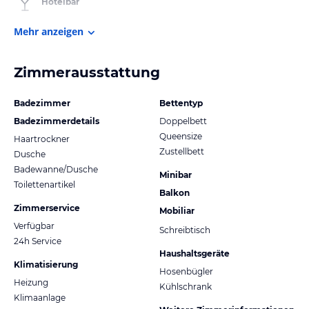
Hotelbar
Mehr anzeigen
Zimmerausstattung
Badezimmer
Bettentyp
Badezimmerdetails
Doppelbett
Queensize
Haartrockner
Zustellbett
Dusche
Badewanne/Dusche
Minibar
Toilettenartikel
Balkon
Zimmerservice
Mobiliar
Verfügbar
Schreibtisch
24h Service
Haushaltsgeräte
Klimatisierung
Hosenbügler
Heizung
Kühlschrank
Klimaanlage