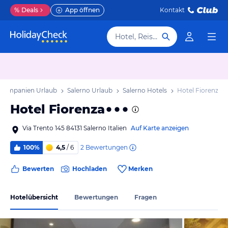
%
Deals
App öffnen
Kontakt
Hotel, Reiseziel
Kampanien Urlaub
Salerno Urlaub
Salerno Hotels
Hotel Fiorenza
Hotel Fiorenza
Via Trento 145 84131 Salerno Italien
Auf Karte anzeigen
2
Bewertungen
100%
4,5
/ 6
Bewerten
Hochladen
Merken
Hotelübersicht
Bewertungen
Fragen