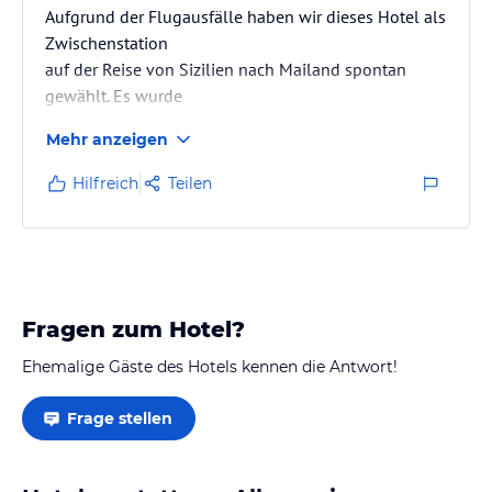
Aufgrund der Flugausfälle haben wir dieses Hotel als
Zwischenstation
auf der Reise von Sizilien nach Mailand spontan
gewählt. Es wurde
problemlos aus einem Zimmer mit Doppelbett ein
Mehr anzeigen
Zimmer mit 2 separaten
Einzelbetten, alles neu bezogen etc. Der Angestellte
Hilfreich
Teilen
war uns auch behilflich
beim schwierigen Einparken auf dem hoteleigenen
Parkplatz. Des weiteren
wurde uns von der Dame an der Rezeption am
nächsten Tag bei einer
Fragen zum Hotel?
Flugbuchung im Internet sehr geholfen.
Das Frühstück war auch für ital. Verhältnisse sehr
Ehemalige Gäste des Hotels kennen die Antwort!
gut…
Frage stellen