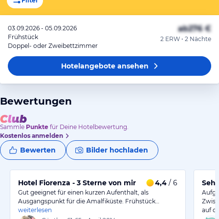
Filter
ab
276 €
03.09.2026 - 05.09.2026
Frühstück
2 ERW • 2 Nächte
Doppel- oder Zweibettzimmer
Hotelangebote
ansehen
Bewertungen
Sammle
Punkte
für Deine Hotelbewertung.
Kostenlos anmelden
Bewerten
Bilder hochladen
Hotel Fiorenza - 3 Sterne von mir
4,4
/ 6
Sehr
Gut geeignet für einen kurzen Aufenthalt, als
Aufgr
Ausgangspunkt für die Amalfiküste. Frühstück…
Zwisc
weiterlesen
auf d