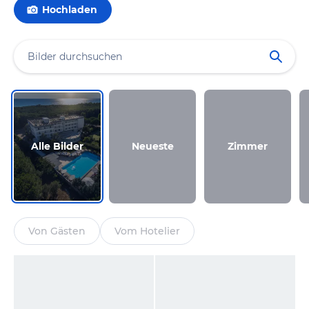
Hochladen
Alle Bilder
Neueste
Zimmer
Von Gästen
Vom Hotelier