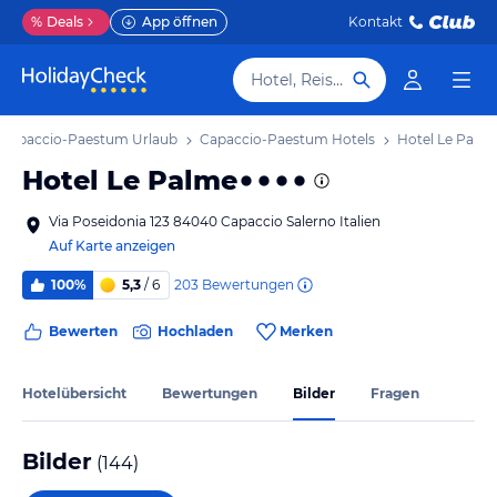
%
Deals
App öffnen
Kontakt
Hotel, Reiseziel
Capaccio-Paestum Urlaub
Capaccio-Paestum Hotels
Hotel Le Palm
Hotel Le Palme
Via Poseidonia 123 84040 Capaccio Salerno Italien
Auf Karte anzeigen
203
Bewertungen
100%
5,3
/ 6
Bewerten
Hochladen
Merken
Hotelübersicht
Bewertungen
Bilder
Fragen
Bilder
(
144
)