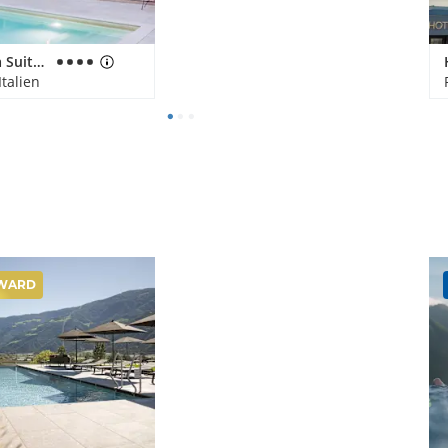
Luna Minoica Suites and Apartments
Italien
WARD