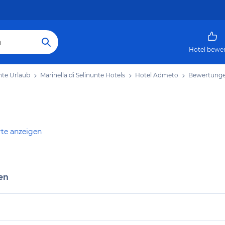
Hotel bewe
unte Urlaub
Marinella di Selinunte Hotels
Hotel Admeto
Bewertung
rte anzeigen
en