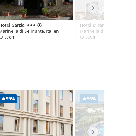
Hotel Garzia
Hotel Miramare
Marinella di Selinunte, Italien
Marinella di Selinunte, Ital
578m
656m
99%
95%