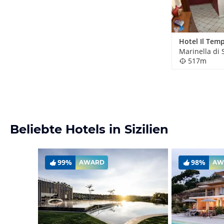
Marinella di S
517m
Beliebte Hotels in Sizilien
99%
98%
AWARD
AW