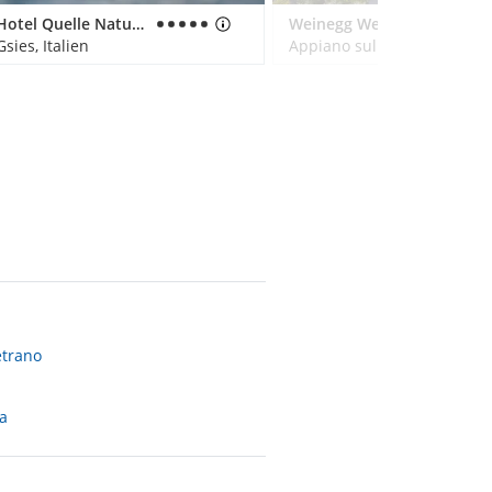
Hotel Quelle Nature Spa Resort
Weinegg Wellviva Resort
Gsies, Italien
etrano
a