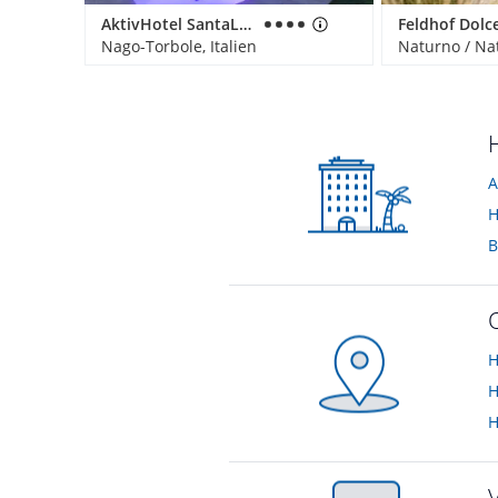
AktivHotel SantaLucia
Nago-Torbole, Italien
Naturno / Nat
A
H
B
H
H
H