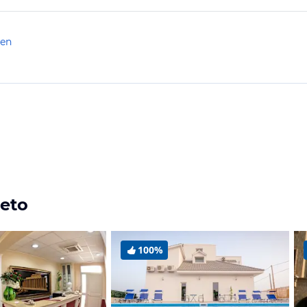
len
meto
100%