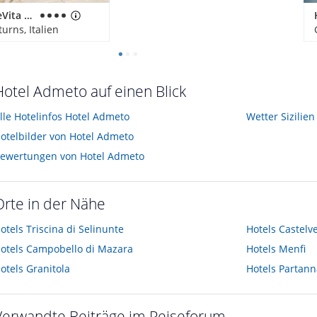
Feldhof DolceVita Resort
urns, Italien
Hotel Admeto auf einen Blick
lle Hotelinfos Hotel Admeto
Wetter Sizilien
otelbilder von Hotel Admeto
ewertungen von Hotel Admeto
Orte in der Nähe
otels
Triscina di Selinunte
Hotels
Castelv
otels
Campobello di Mazara
Hotels
Menfi
otels
Granitola
Hotels
Partann
Verwandte Beiträge im Reiseforum