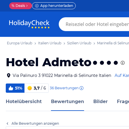
%
Deals
App herunterladen
Europa Urlaub
Italien Urlaub
Sizilien Urlaub
Marinella di Selin
Hotel Admeto
Via Palinuro 3 91022 Marinella di Selinunte Italien
Auf Ka
51%
3,7
/ 6
36
Bewertungen
Hotelübersicht
Bewertungen
Bilder
Frag
Alle Bewertungen anzeigen