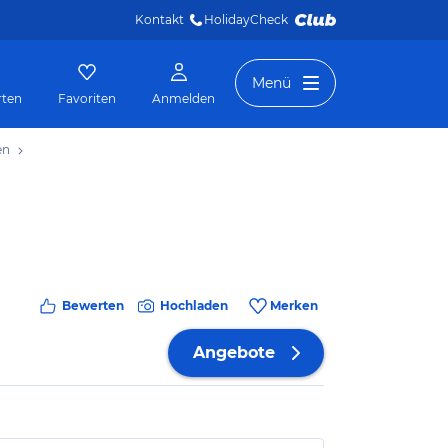
Kontakt
HolidayCheck 
Menü
rten
Favoriten
Anmelden
en
Bewerten
Hochladen
Merken
Angebote