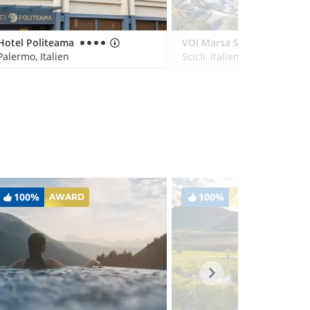
Hotel Politeama
VOI Marsa Siclà Essentia
Palermo, Italien
Scicli, Italien
100%
100%
AWARD
AWARD