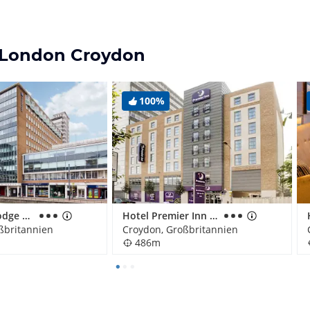
l London Croydon
100%
Hotel Travelodge Croydon
Hotel Premier Inn Croydon Town Centre
ßbritannien
Croydon, Großbritannien
486m