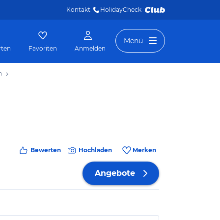
Kontakt
HolidayCheck 
Menü
rten
Favoriten
Anmelden
n
Bewerten
Hochladen
Merken
Angebote