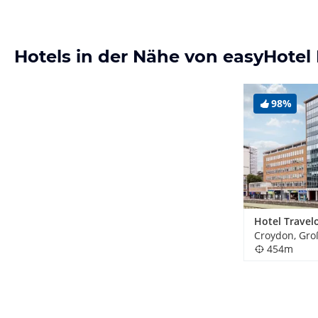
Hotels in der Nähe von easyHote
98%
Croydon, Gro
454m