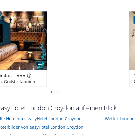
Motel One London-Tower Hill
n, Großbritannien
easyHotel London Croydon auf einen Blick
lle Hotelinfos easyHotel London Croydon
Wetter London
otelbilder von easyHotel London Croydon