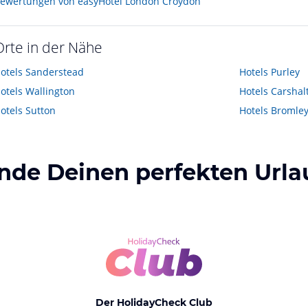
ewertungen von easyHotel London Croydon
Orte in der Nähe
otels
Sanderstead
Hotels
Purley
otels
Wallington
Hotels
Carshal
otels
Sutton
Hotels
Bromle
inde Deinen perfekten Urla
Der HolidayCheck Club