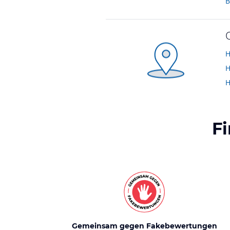
B
H
H
H
F
Gemeinsam gegen Fakebewertungen