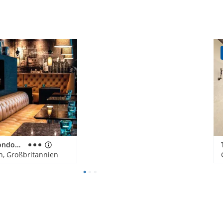
Motel One London-Tower Hill
n, Großbritannien