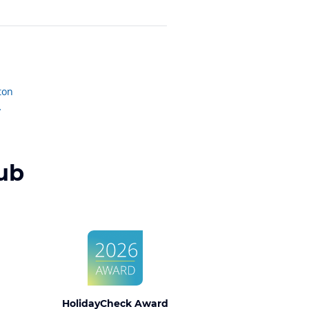
ton
y
ub
HolidayCheck Award