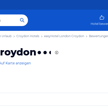
Hotel bewe
 Urlaub
Croydon Hotels
easyHotel London Croydon
Bewertunge
Croydon
Auf Karte anzeigen