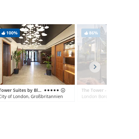
100%
86%
Tower Suites by Blue Orchid
The Tower - A Guoman Hotel
City of London, Großbritannien