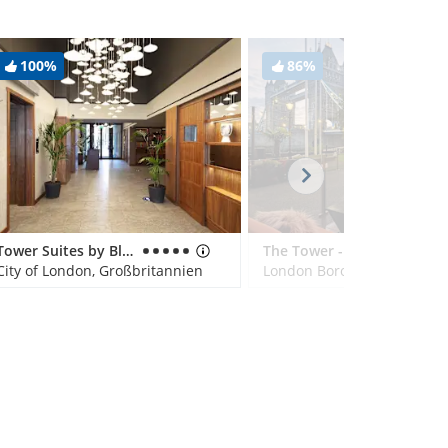
100%
86%
Tower Suites by Blue Orchid
The Tower - A Guoman Hotel
City of London, Großbritannien