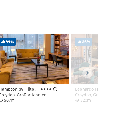
99%
86%
Hampton by Hilton London Croydon
Leonardo Hotel London Croydon
Croydon, Großbritannien
Croydon, Großbritannien
507m
520m