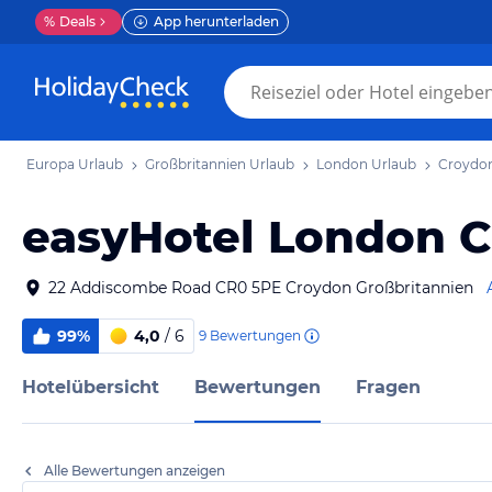
%
Deals
App herunterladen
Europa Urlaub
Großbritannien Urlaub
London Urlaub
Croydon
easyHotel London 
22 Addiscombe Road CR0 5PE Croydon Großbritannien
99%
4,0
/ 6
9
Bewertungen
Hotelübersicht
Bewertungen
Fragen
Alle Bewertungen anzeigen