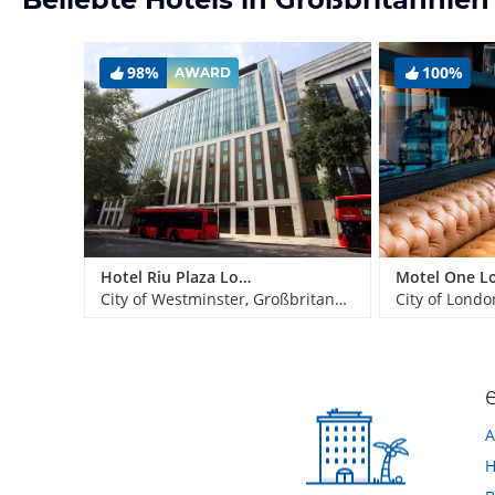
98%
100%
AWARD
Hotel Riu Plaza London Victoria
City of Westminster, Großbritannien
City of Londo
A
H