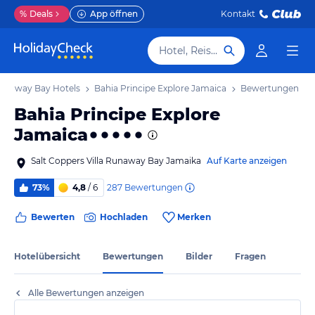
%
Deals
App öffnen
Kontakt
Hotel, Reiseziel
unaway Bay Hotels
Bahia Principe Explore Jamaica
Bewertungen
Bahia Principe Explore
Jamaica
Salt Coppers Villa Runaway Bay Jamaika
Auf Karte anzeigen
287
Bewertungen
73%
4,8
/ 6
Bewerten
Hochladen
Merken
Hotelübersicht
Bewertungen
Bilder
Fragen
Alle Bewertungen anzeigen