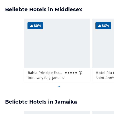
Beliebte Hotels in Middlesex
80%
86%
Bahia Principe Escape Runaway Bay - Adults only
Hotel Riu
Runaway Bay, Jamaika
Saint Ann'
Beliebte Hotels in Jamaika