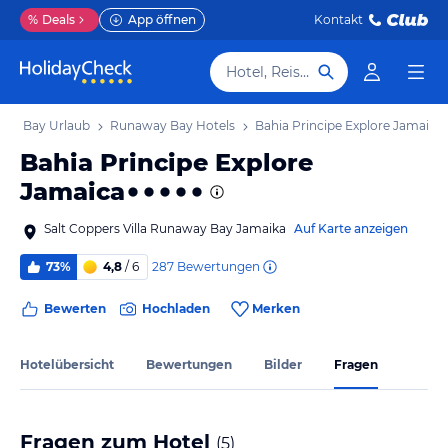
%
Deals
App öffnen
Kontakt
Hotel, Reiseziel
ay Bay Urlaub
Runaway Bay Hotels
Bahia Principe Explore Jamaica
Bahia Principe Explore
Jamaica
Salt Coppers Villa Runaway Bay Jamaika
Auf Karte anzeigen
287
Bewertungen
73%
4,8
/ 6
Bewerten
Hochladen
Merken
Hotelübersicht
Bewertungen
Bilder
Fragen
Fragen zum Hotel
(
5
)