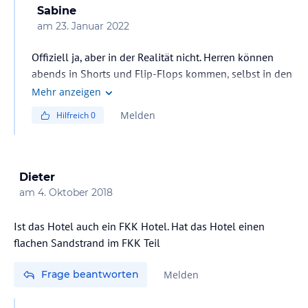
Sabine
am
23. Januar 2022
Offiziell ja, aber in der Realität nicht. Herren können
abends in Shorts und Flip-Flops kommen, selbst in den
Themen-Restaurants. Mittags sagt nicht nicht mal
Mehr anzeigen
jemand was, wenn man in nassen Badesachen rein
Melden
Hilfreich
0
geht. Wie bereits in der Bewertung geschrieben,
Publikum ohne Benehmen und ignorantes Personal.
Dieter
am
4. Oktober 2018
Ist das Hotel auch ein FKK Hotel. Hat das Hotel einen
flachen Sandstrand im FKK Teil
Frage beantworten
Melden