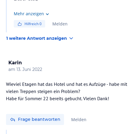
Bitte beachten Sie, dass Safe und WLAN während Ihres
Mehr anzeigen
Aufenthalts inklusive sind.
Melden
Hilfreich
0
Mit freundlichen Grüßen
1 weitere Antwort anzeigen
Karin
am
13. Juni 2022
Wieviel Etagen hat das Hotel und hat es Aufzüge - habe mit
vielen Treppen steigen ein Problem?
Habe für Sommer 22 bereits gebucht. Vielen Dank!
Frage beantworten
Melden