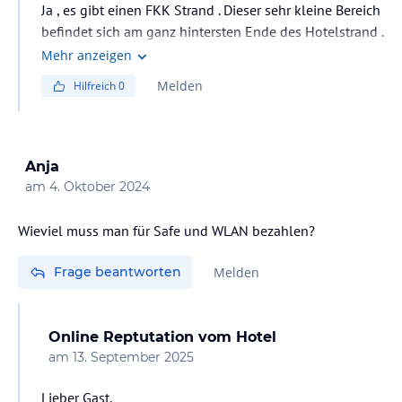
Ja , es gibt einen FKK Strand . Dieser sehr kleine Bereich
befindet sich am ganz hintersten Ende des Hotelstrand .
Es befinden sich ca 15 Sonnenliegen in diesem Bereich
Mehr anzeigen
und das Meer ist leider nur ausschließlich mit guten
Melden
Hilfreich
0
Badeschuhen zu benutzen . Im Wasser sind sehr viele
spitzige Felsen .
Anja
am
4. Oktober 2024
Wieviel muss man für Safe und WLAN bezahlen?
Frage beantworten
Melden
Online Reptutation
vom Hotel
am
13. September 2025
Lieber Gast,