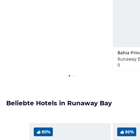
Runaway B
0
Beliebte Hotels in Runaway Bay
80%
86%