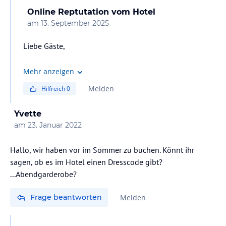
Online Reptutation
vom Hotel
am
13. September 2025
Liebe Gäste,
Bitte beachten Sie, dass unsere Hotels über sechs
Mehr anzeigen
Etagen und einen Aufzug verfügen.
Melden
Hilfreich
0
Mit freundlichen Grüßen
Yvette
Gästebetreuung
am
23. Januar 2022
Hallo, wir haben vor im Sommer zu buchen. Könnt ihr
sagen, ob es im Hotel einen Dresscode gibt?
...Abendgarderobe?
Frage beantworten
Melden