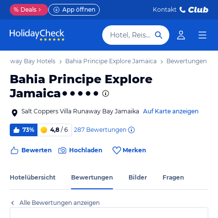
%
Deals
App öffnen
Kontakt
Hotel, Reiseziel
unaway Bay Hotels
Bahia Principe Explore Jamaica
Bewertungen
Bahia Principe Explore
Jamaica
Salt Coppers Villa Runaway Bay Jamaika
Auf Karte anzeigen
287
Bewertungen
73%
4,8
/ 6
Bewerten
Hochladen
Merken
Hotelübersicht
Bewertungen
Bilder
Fragen
Alle Bewertungen anzeigen