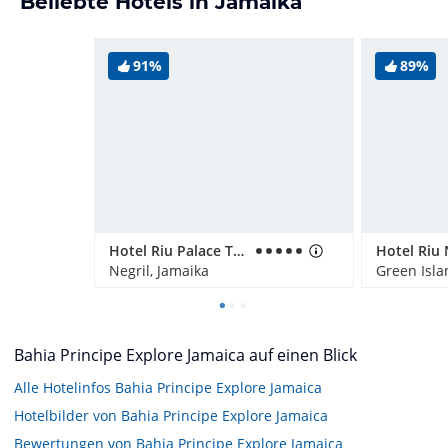
Beliebte Hotels in Jamaika
91%
89%
Hotel Riu Palace Tropical Bay
Hotel Riu 
Negril, Jamaika
Green Isla
Bahia Principe Explore Jamaica auf einen Blick
Alle Hotelinfos Bahia Principe Explore Jamaica
Hotelbilder von Bahia Principe Explore Jamaica
Bewertungen von Bahia Principe Explore Jamaica