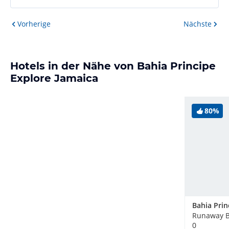
Vorherige
Nächste
Hotels in der Nähe von Bahia Principe
Explore Jamaica
80%
Runaway B
0