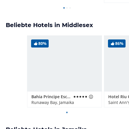
Beliebte Hotels in Middlesex
80%
86%
Bahia Principe Escape Runaway Bay - Adults only
Hotel Riu
Runaway Bay, Jamaika
Saint Ann'