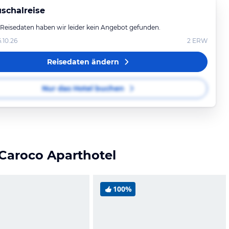
schalreise
 Reisedaten haben wir leider kein Angebot gefunden.
6.10.26
2
ERW
Reisedaten ändern
Nur das Hotel buchen
 Caroco Aparthotel
100%