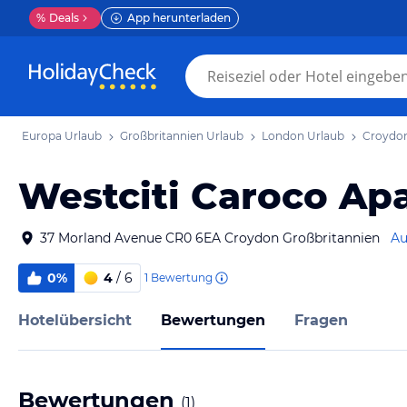
%
Deals
App herunterladen
Europa Urlaub
Großbritannien Urlaub
London Urlaub
Croydon
Westciti Caroco Apa
37 Morland Avenue CR0 6EA Croydon Großbritannien
Au
0%
4
/ 6
1
Bewertung
Hotelübersicht
Bewertungen
Fragen
Bewertungen
(
1
)