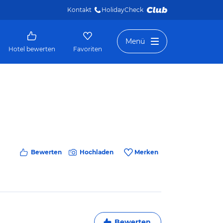
Kontakt
HolidayCheck 
Menü
Hotel bewerten
Favoriten
Bewerten
Hochladen
Merken
Bewerten