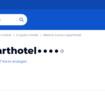
 Urlaub
Croydon Hotels
Westciti Caroco Aparthotel
rthotel
f Karte anzeigen