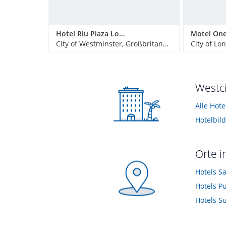
Hotel Riu Plaza London Victoria
City of Westminster, Großbritannien
City of Lo
Westci
Alle Hote
Hotelbil
Orte i
Hotels
S
Hotels
Pu
Hotels
Su