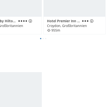
Hampton by Hilton London Croydon
Hotel Premier Inn Croydon Town Centre
Großbritannien
Croydon, Großbritannien
955m