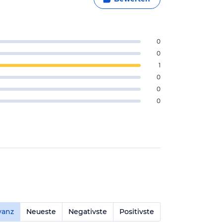
0
0
1
0
0
0
vanz
Neueste
Negativste
Positivste