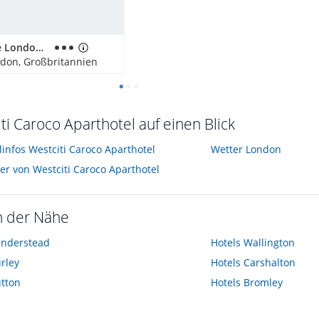
Motel One London-Tower Hill
ndon, Großbritannien
ti Caroco Aparthotel auf einen Blick
linfos Westciti Caroco Aparthotel
Wetter London
der von Westciti Caroco Aparthotel
n der Nähe
anderstead
Hotels
Wallington
rley
Hotels
Carshalton
tton
Hotels
Bromley