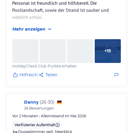
Personal ist freundlich und hilfsbereit. Die
Poollandschaft, sowie der Strand ist sauber und
wirklich schön.
Mehr anzeigen
Das Abendprogramm könnte ein wenig
abwechslungsreicher sein.
+
15
HolidayCheck Club-Punkte erhalten
Hilfreich
Teilen
Danny
(
26-30
)
26
Bewertungen
Vor 2 Monaten • Alleinreisend im Mai 2026
Verifizierter Aufenthalt
Doppelzimmer seitl. Meerblick