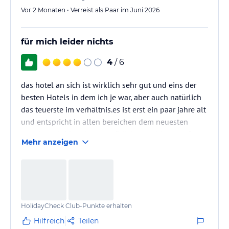
Vor 2 Monaten • Verreist als Paar im Juni 2026
für mich leider nichts
4
/ 6
das hotel an sich ist wirklich sehr gut und eins der
besten Hotels in dem ich je war, aber auch natürlich
das teuerste im verhältnis.es ist erst ein paar jahre alt
und entspricht in allen bereichen dem neuesten
stand, nur leider ohne gemütliches ambiente.außer
Mehr anzeigen
die strandbar war wirklich sehr schön.
aber das große manko ist halt die lage.ich bin
meinem freund zu liebe in dieses hotel.ich persönlich
hätte es niemals gebucht und für mich wars dann
auch dementsprechend nichts.
HolidayCheck Club-Punkte erhalten
die meisten urlauber kommen aus osteuropa…
Hilfreich
Teilen