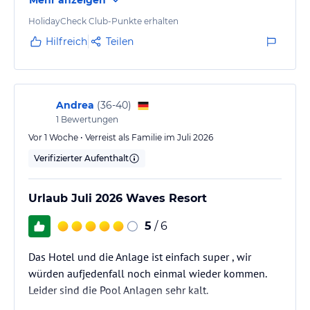
weg, um den "Kinderlärm" so gut wie möglich zu
minimieren, was einen Adults-only-Urlaub möglich
HolidayCheck Club-Punkte erhalten
macht. Das Essen ist geschmacklich sehr gut und die
Hilfreich
Teilen
Angebotsvielfalt ist wirklich groß. Am besten gefällt
uns immer das Mittagsangebot im sog. Amphitheater.
Dort gibt es für uns…
Andrea
(
36-40
)
1
Bewertungen
Vor 1 Woche • Verreist als Familie im Juli 2026
Verifizierter Aufenthalt
Urlaub Juli 2026 Waves Resort
5
/ 6
Das Hotel und die Anlage ist einfach super , wir
würden aufjedenfall noch einmal wieder kommen.
Leider sind die Pool Anlagen sehr kalt.