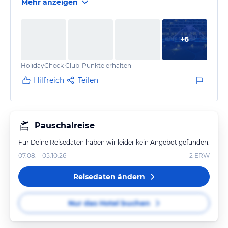
Mehr anzeigen
+
6
HolidayCheck Club-Punkte erhalten
Hilfreich
Teilen
Pauschalreise
Für Deine Reisedaten haben wir leider kein Angebot gefunden.
07.08. - 05.10.26
2
ERW
Reisedaten ändern
Nur das Hotel buchen