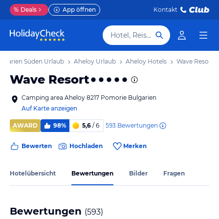
%
Deals
App öffnen
Kontakt
Hotel, Reiseziel
ulgarien Süden Urlaub
Aheloy Urlaub
Aheloy Hotels
Wave Resort
Wave Resort
Camping area Aheloy 8217 Pomorie Bulgarien
Auf Karte anzeigen
593
Bewertungen
AWARD
98%
5,6
/ 6
Bewerten
Hochladen
Merken
Hotelübersicht
Bewertungen
Bilder
Fragen
Bewertungen
(
593
)