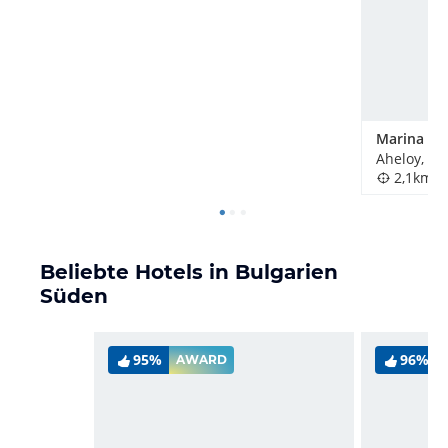
Marina Ca
Aheloy, Bu
2,1km
Beliebte Hotels in Bulgarien
Süden
95%
96%
AWARD