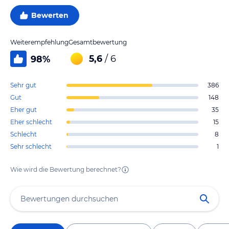
Bewerten
Weiterempfehlung
Gesamtbewertung
5,6
/ 6
98
%
Sehr gut
386
Gut
148
Eher gut
35
Eher schlecht
15
Schlecht
8
Sehr schlecht
1
Wie wird die Bewertung berechnet?