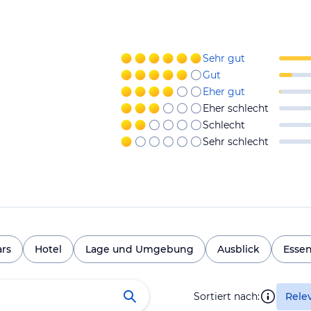
Sehr gut
Gut
Eher gut
Eher schlecht
Schlecht
Sehr schlecht
ars
Hotel
Lage und Umgebung
Ausblick
Essen
Sortiert nach:
Rele