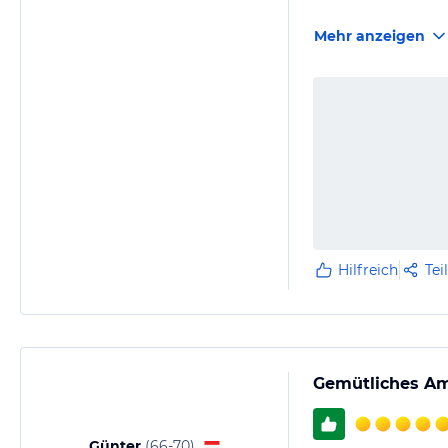
Mehr anzeigen
Hilfreich
Tei
Gemütliches Am
Günter
(
66-70
)