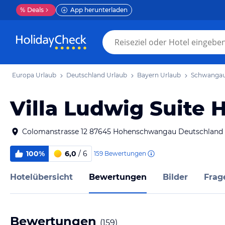
%
Deals
App herunterladen
Europa Urlaub
Deutschland Urlaub
Bayern Urlaub
Schwangau
Villa Ludwig Suite 
Colomanstrasse 12 87645 Hohenschwangau Deutschland
100%
6,0
/ 6
159
Bewertungen
Hotelübersicht
Bewertungen
Bilder
Frag
Bewertungen
(
159
)