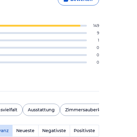
149
9
1
0
0
0
svielfalt
Ausstattung
Zimmersauberkeit
Geschm
vanz
Neueste
Negativste
Positivste