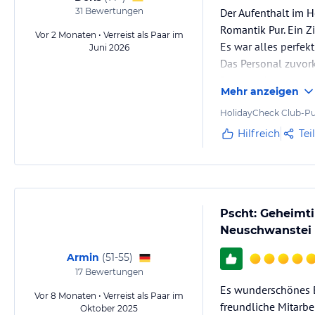
31
Bewertungen
Der Aufenthalt im H
Romantik Pur. Ein 
Vor 2 Monaten • Verreist als Paar im
Es war alles perfek
Juni 2026
Das Personal zuvor
Danke, wir kommen 
Mehr anzeigen
HolidayCheck Club-Pu
Hilfreich
Tei
Pscht: Geheimti
Neuschwanstei
Armin
(
51-55
)
17
Bewertungen
Es wunderschönes B
Vor 8 Monaten • Verreist als Paar im
freundliche Mitarbei
Oktober 2025