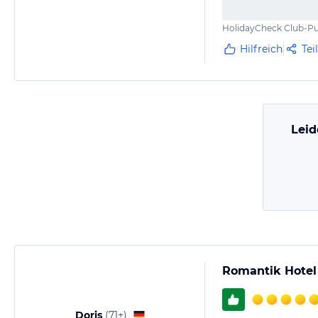
HolidayCheck Club-Pu
Hilfreich
Tei
Leid
Romantik Hotel
Doris
(
71+
)