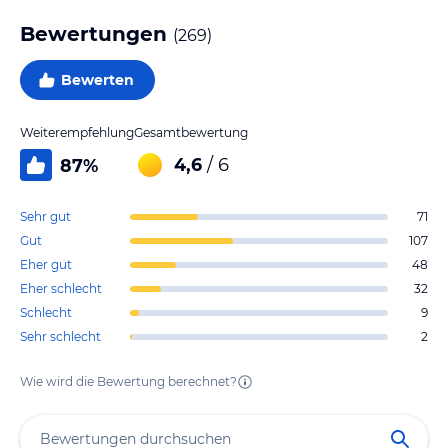
Bewertungen
(
269
)
Bewerten
Weiterempfehlung
Gesamtbewertung
4,6
/ 6
87
%
Sehr gut
71
Gut
107
Eher gut
48
Eher schlecht
32
Schlecht
9
Sehr schlecht
2
Wie wird die Bewertung berechnet?