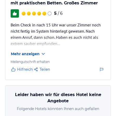
mit praktischen Betten. Großes Zimmer
5
/ 6
Beim Check in nach 15 Uhr war unser Zimmer noch
nicht fertig im System hinterlegt gewesen. Nach
einem Anruf, dann schon. Haben es auch nicht als
extrem sauber empfunden...
Check in verlief schnell.
Mehr anzeigen
Parkplatz vor Ort kostet 16€ für Hotelgäste. Haben in
einer Seitenstraße geparkt, kostenlos und nur 5
Meilengutschrift erhalten
Minuten Gehzeit.
Hilfreich
Teilen
Frühstück war gut, aber nichts besonderes.
Leider haben wir für dieses Hotel keine
Angebote
Folgende Hotels könnten Ihnen auch gefallen