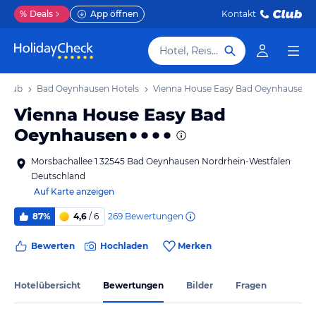
%
Deals
App öffnen
Kontakt
Hotel, Reiseziel
rlaub
Bad Oeynhausen Hotels
Vienna House Easy Bad Oeynhausen
Vienna House Easy Bad
Oeynhausen
Morsbachallee 1 32545 Bad Oeynhausen Nordrhein-Westfalen
Deutschland
Auf Karte anzeigen
269
Bewertungen
87%
4,6
/ 6
Bewerten
Hochladen
Merken
Hotelübersicht
Bewertungen
Bilder
Fragen