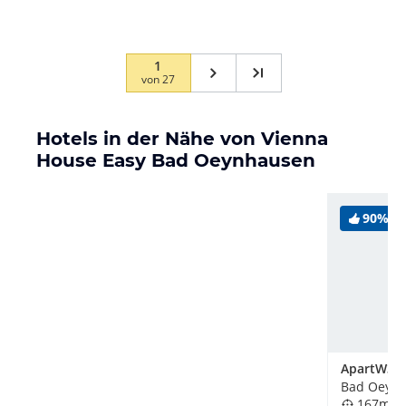
1
von
27
Hotels in der Nähe von Vienna
House Easy Bad Oeynhausen
90%
ApartW3
Bad Oeynh
167m