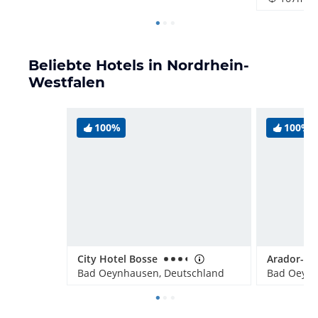
Beliebte Hotels in Nordrhein-
Westfalen
100%
100%
City Hotel Bosse
Arador-Cit
Bad Oeynhausen, Deutschland
Bad Oeynh