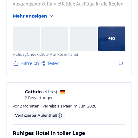
Ausgangspunkt für vielfältige Ausflüge in die Region
suchen.
Mehr anzeigen
Das Publikum im Adults-Only-Hotel besteht aus
Paaren jeden Alters und einigen Alleinreisenden, bzw.
befreundeten Damen. Insgesamt ein sehr
+
10
angenehmes ruhiges Publikum, Deutsche und Briten
gemischt, leger beim Abendessen (die meisten Herren
HolidayCheck Club-Punkte erhalten
in kurzen Hosen).
Hilfreich
Teilen
Die Anlage könnte in einigen Bereichen gepflegter…
Cathrin
(
41-45
)
2
Bewertungen
Vor 2 Monaten • Verreist als Paar im Juni 2026
Verifizierter Aufenthalt
Ruhiges Hotel in toller Lage