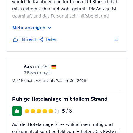
war ich in Kalabrien und im Tropea TUI Blue. Ich hab
mich extrem sicher und wohl gefühlt. Die Anlage ist
traumhaft und das Personal sehr hilfsbereit und
freundlich.
Mehr anzeigen
Jeden Tag hab ich mindestens eine sportliche
Aktivität mitgemacht und somit trotz leckerem Essen
Hilfreich
Teilen
nicht zugenommen (danke Weronika).
Für mich als Veganerin war die Essensauswahl
logischer Weise begrenzt, aber als ich dies
angesprochen habe gab’s sofort eine Verbesserung.
Sara
(
41-45
)
3
Bewertungen
Fazit: Alleinreisende Frauen…
Vor 1 Monat • Verreist als Paar im Juli 2026
Ruhige Hotelanlage mit tollem Strand
5
/ 6
Auf der Hotelanlage ist es wirklich sehr ruhig und
entspannt, absolut perfekt zum Erholen. Das Beste ist