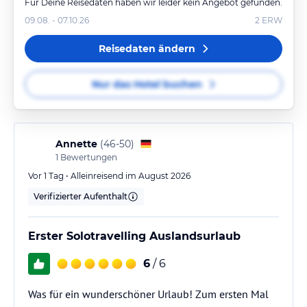
Für Deine Reisedaten haben wir leider kein Angebot gefunden.
09.08. - 07.10.26
2
ERW
Reisedaten ändern
Nur das Hotel buchen
Annette
(
46-50
)
1
Bewertungen
Vor 1 Tag • Alleinreisend im August 2026
Verifizierter Aufenthalt
Erster Solotravelling Auslandsurlaub
6
/ 6
Was für ein wunderschöner Urlaub! Zum ersten Mal