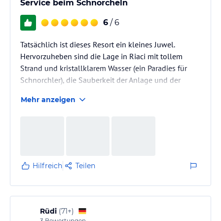
Service beim Schnorcheln
6
/ 6
Tatsächlich ist dieses Resort ein kleines Juwel.
Hervorzuheben sind die Lage in Riaci mit tollem
Strand und kristallklarem Wasser (ein Paradies für
Schnorchler), die Sauberkeit der Anlage und der
Zimmer, das Essen (reichhaltig, vielfältig und gut)
Mehr anzeigen
sowie das freundliche Personal.
Hilfreich
Teilen
Rüdi
(
71+
)
3
Bewertungen