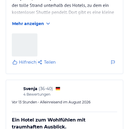
der tolle Strand unterhalb des Hotels, zu dem ein
kostenloser Shuttle pendelt. Dort gibt es eine kleine
Strandbar und eine Dusche, leider aber nur Dixi-Klos
Mehr anzeigen
statt vernünftiger Toiletten. Sowohl am Strand als
auch am schönen Poolbereich bekommt man immer
freie Liegen mit Sonnenschirm. Das Essen (Frühstück
und Abendessen als Buffet) ist gut. Im Service
(Restaurant) ist noch Luft nach oben, da braucht man
manchmal…
Hilfreich
Teilen
Svenja
(
36-40
)
4
Bewertungen
Vor 13 Stunden • Alleinreisend im August 2026
Ein Hotel zum Wohlfühlen mit
traumhaften Ausblick.