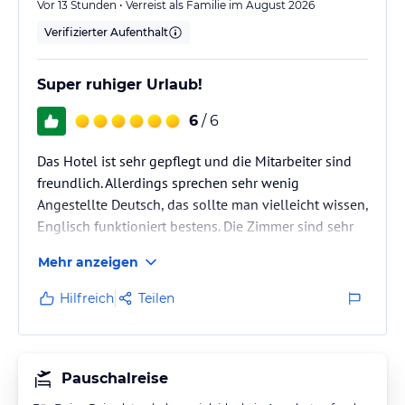
Vor 13 Stunden • Verreist als Familie im August 2026
Verifizierter Aufenthalt
Super ruhiger Urlaub!
6
/ 6
Das Hotel ist sehr gepflegt und die Mitarbeiter sind
freundlich. Allerdings sprechen sehr wenig
Angestellte Deutsch, das sollte man vielleicht wissen,
Englisch funktioniert bestens. Die Zimmer sind sehr
sauber, Klima funktioniert super. Man bekommt
Mehr anzeigen
immer Liegen am Strand und am Pool, also
reservieren echt unnötig!!!
Hilfreich
Teilen
In der ganzen Anlage ist es sehr ruhig, Entspannung
pur. Das Essen ist immer sehr vielseitig und gut. Wir
mussten am Büffet nie anstehen, das habe ich noch
nicht erlebt. Kein Drängeln, immer freie und…
Pauschalreise