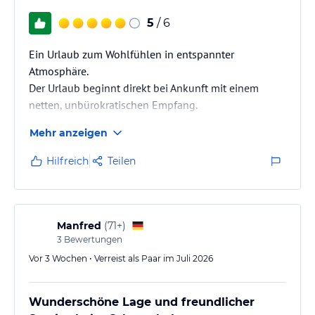
5
/ 6
Ein Urlaub zum Wohlfühlen in entspannter
Atmosphäre.
Der Urlaub beginnt direkt bei Ankunft mit einem
netten, unbürokratischen Empfang.
Aufgrund der Lage oberhalb am Felsen bietet das
Mehr anzeigen
Hotel einen traumhaften Blick auf den Strand, das
Meer und den Sonnenuntergang.
Hilfreich
Teilen
Manfred
(
71+
)
3
Bewertungen
Vor 3 Wochen • Verreist als Paar im Juli 2026
Wunderschöne Lage und freundlicher