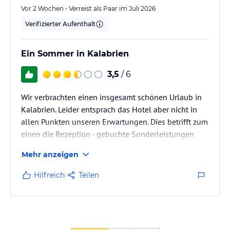
Vor 2 Wochen • Verreist als Paar im Juli 2026
Verifizierter Aufenthalt
Ein Sommer in Kalabrien
3,5
/ 6
Wir verbrachten einen insgesamt schönen Urlaub in
Kalabrien. Leider entsprach das Hotel aber nicht in
allen Punkten unseren Erwartungen. Dies betrifft zum
einen die Rezeption - gebuchte Sonderleistungen
waren bei Ankunft nicht bekannt und wurden erst auf
Mehr anzeigen
Nachfrage nach einigen Tagen erbracht - und zum
anderen den Service beim Abendessen im
Hilfreich
Teilen
Buffetrestaurant - äußerst unfreundliches Personal
bis auf wenige Ausnahmen, keine Tischdecken, teils
unsauberes Besteck und unsaubere Gläser, fehlendes
Besteck für Dessert (es…