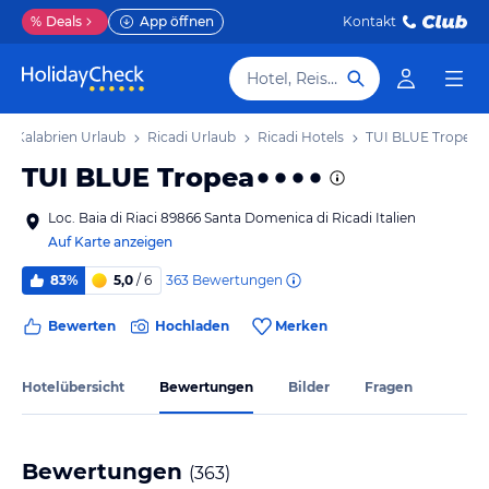
%
Deals
App öffnen
Kontakt
Hotel, Reiseziel
Kalabrien Urlaub
Ricadi Urlaub
Ricadi Hotels
TUI BLUE Tropea
TUI BLUE Tropea
Loc. Baia di Riaci 89866 Santa Domenica di Ricadi Italien
Auf Karte anzeigen
363
Bewertungen
83%
5,0
/ 6
Bewerten
Hochladen
Merken
Hotelübersicht
Bewertungen
Bilder
Fragen
Bewertungen
(
363
)