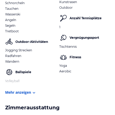
Kunstrasen
Schnorcheln
Outdoor
Tauchen
Wasserski
Anzahl Tennisplätze
Angeln
Segeln
1
Tretboot
Vergnügungssport
Outdoor-Aktivitäten
Tischtennis
Jogging Strecken
Radfahren
Fitness
Wandern
Yoga
Aerobic
Ballspiele
Volleyball
Mehr anzeigen
Zimmerausstattung