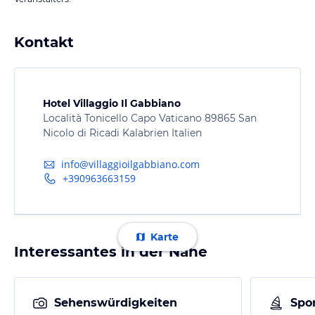
Kontakt
Hotel Villaggio Il Gabbiano
Località Tonicello Capo Vaticano 89865 San
Nicolo di Ricadi Kalabrien Italien
info@villaggioilgabbiano.com
+390963663159
Karte
Interessantes in der Nähe
Sehenswürdigkeiten
Spor