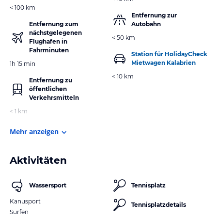
< 100 km
Entfernung zur
Entfernung zum
Autobahn
nächstgelegenen
< 50 km
Flughafen in
Fahrminuten
Station für HolidayCheck
Mietwagen Kalabrien
1h 15 min
< 10 km
Entfernung zu
öffentlichen
Verkehrsmitteln
< 1 km
Mehr anzeigen
Aktivitäten
Wassersport
Tennisplatz
Kanusport
Tennisplatzdetails
Surfen