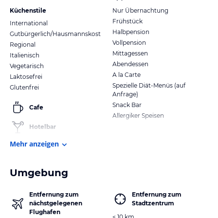
Küchenstile
Nur Übernachtung
Frühstück
International
Halbpension
Gutbürgerlich/Hausmannskost
Vollpension
Regional
Mittagessen
Italienisch
Abendessen
Vegetarisch
A la Carte
Laktosefrei
Spezielle Diät-Menüs (auf
Glutenfrei
Anfrage)
Snack Bar
Cafe
Allergiker Speisen
Hotelbar
Mehr anzeigen
Umgebung
Entfernung zum
Entfernung zum
nächstgelegenen
Stadtzentrum
Flughafen
< 10 km