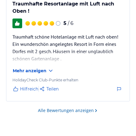
Traumhafte Resortanlage mit Luft nach
Oben !
5
/ 6
Traumhaft schöne Hotelanlage mit Luft nach oben!
Ein wunderschön angelegtes Resort in Form eines
Dorfes mit 2 gesch. Häusern in einer unglaublich
schönen Gartenanlage .
Ohne wenn und aber bis in dei letzte Ecke
Mehr anzeigen
Blitzsauber und liebevolls gepflegt.
Mnn gewinnt hier den Eindruck das sich jemand
HolidayCheck Club-Punkte erhalten
seinen eigenen Traum vom Hotel verwirklicht hat.
Hilfreich
Teilen
Alle Bewertungen anzeigen