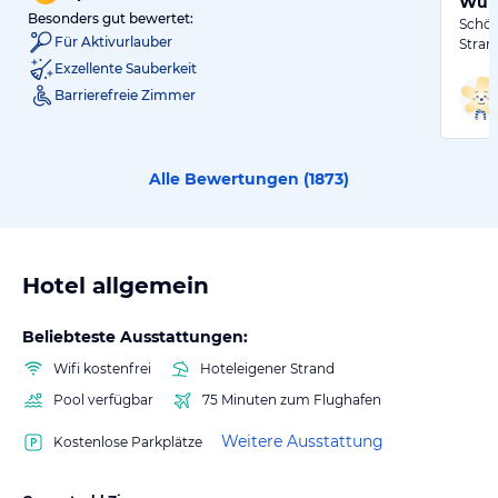
Wund
Besonders gut bewertet:
Schön
Für Aktivurlauber
Stran
Exzellente Sauberkeit
Barrierefreie Zimmer
Alle Bewertungen (
1873
)
Hotel allgemein
Beliebteste Ausstattungen:
Wifi kostenfrei
Hoteleigener Strand
Pool verfügbar
75 Minuten zum Flughafen
Weitere Ausstattung
Kostenlose Parkplätze