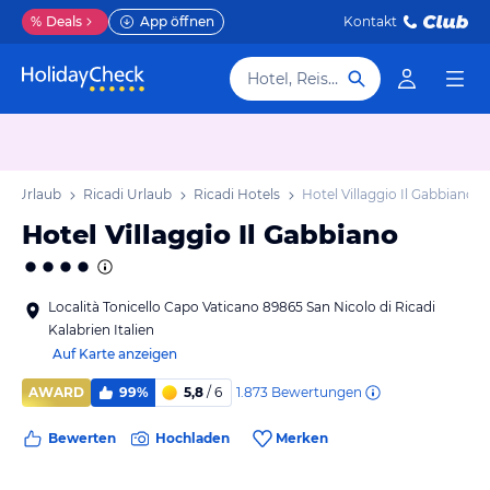
%
Deals
App öffnen
Kontakt
Hotel, Reiseziel
en Urlaub
Ricadi Urlaub
Ricadi Hotels
Hotel Villaggio Il Gabbiano
Hotel Villaggio Il Gabbiano
Località Tonicello Capo Vaticano 89865 San Nicolo di Ricadi
Kalabrien Italien
Auf Karte anzeigen
1.873
Bewertungen
AWARD
99%
5,8
/ 6
Bewerten
Hochladen
Merken