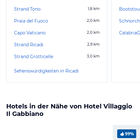
Strand Tono
1,8
km
Bootstou
Praia del Fuoco
2,0
km
Schnorch
Capo Vaticano
2,0
km
Calabria
Strand Ricadi
2,9
km
Strand Grotticelle
3,0
km
Sehenswürdigkeiten in Ricadi
Hotels in der Nähe von Hotel Villaggio
Il Gabbiano
99%