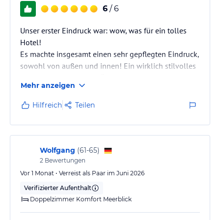
6
/ 6
Unser erster Eindruck war: wow, was für ein tolles
Hotel!
Es machte insgesamt einen sehr gepflegten Eindruck,
sowohl von außen und innen! Ein wirklich stilvolles
und gemütliches Hotel. Überall moderne
Mehr anzeigen
Sitzmöglichkeiten welche zum chillen und relaxen
einladen.
Hilfreich
Teilen
Wolfgang
(
61-65
)
2
Bewertungen
Vor 1 Monat • Verreist als Paar im Juni 2026
Verifizierter Aufenthalt
Doppelzimmer Komfort Meerblick