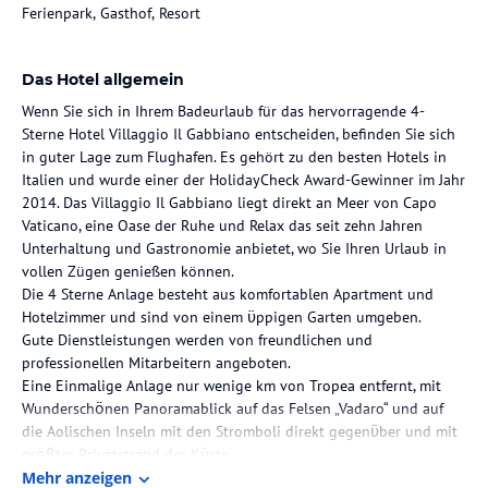
Ferienpark, Gasthof, Resort
Das Hotel allgemein
Wenn Sie sich in Ihrem Badeurlaub für das hervorragende 4-
Sterne Hotel Villaggio Il Gabbiano entscheiden, befinden Sie sich
in guter Lage zum Flughafen. Es gehört zu den besten Hotels in
Italien und wurde einer der HolidayCheck Award-Gewinner im Jahr
2014. Das Villaggio Il Gabbiano liegt direkt an Meer von Capo
Vaticano, eine Oase der Ruhe und Relax das seit zehn Jahren
Unterhaltung und Gastronomie anbietet, wo Sie Ihren Urlaub in
vollen Zügen genießen können.
Die 4 Sterne Anlage besteht aus komfortablen Apartment und
Hotelzimmer und sind von einem ϋppigen Garten umgeben.
Gute Dienstleistungen werden von freundlichen und
professionellen Mitarbeitern angeboten.
Eine Einmalige Anlage nur wenige km von Tropea entfernt, mit
Wunderschӧnen Panoramablick auf das Felsen „Vadaro“ und auf
die Aolischen Inseln mit den Stromboli direkt gegenϋber und mit
grӧβter Privatstrand der Kϋste.
Mehr anzeigen