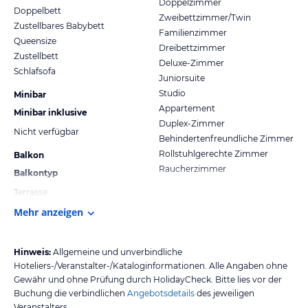
Doppelzimmer
Doppelbett
Zweibettzimmer/Twin
Zustellbares Babybett
Familienzimmer
Queensize
Dreibettzimmer
Zustellbett
Deluxe-Zimmer
Schlafsofa
Juniorsuite
Studio
Minibar
Appartement
Minibar inklusive
Duplex-Zimmer
Nicht verfügbar
Behindertenfreundliche Zimmer
Rollstuhlgerechte Zimmer
Balkon
Raucherzimmer
Balkontyp
Terrasse
Mehr anzeigen
Hinweis:
Allgemeine und unverbindliche
Hoteliers-/Veranstalter-/Kataloginformationen. Alle Angaben ohne
Gewähr und ohne Prüfung durch HolidayCheck. Bitte lies vor der
Buchung die verbindlichen
Angebotsdetails
des jeweiligen
Veranstalters.