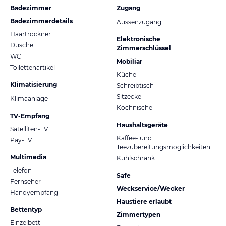
Badezimmer
Zugang
Badezimmerdetails
Aussenzugang
Haartrockner
Elektronische
Dusche
Zimmerschlüssel
WC
Mobiliar
Toilettenartikel
Küche
Klimatisierung
Schreibtisch
Sitzecke
Klimaanlage
Kochnische
TV-Empfang
Haushaltsgeräte
Satelliten-TV
Kaffee- und
Pay-TV
Teezubereitungsmöglichkeiten
Multimedia
Kühlschrank
Telefon
Safe
Fernseher
Weckservice/Wecker
Handyempfang
Haustiere erlaubt
Bettentyp
Zimmertypen
Einzelbett