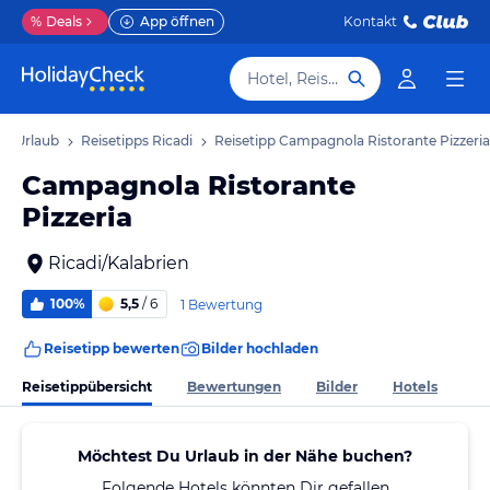
%
Deals
App öffnen
Kontakt
Hotel, Reiseziel
di Urlaub
Reisetipps Ricadi
Reisetipp Campagnola Ristorante Pizzeria
Campagnola Ristorante
Pizzeria
Ricadi/Kalabrien
100%
5,5
/ 6
1 Bewertung
Reisetipp bewerten
Bilder hochladen
Reisetippübersicht
Bewertungen
Bilder
Hotels
Möchtest Du Urlaub in der Nähe buchen?
Folgende Hotels könnten Dir gefallen