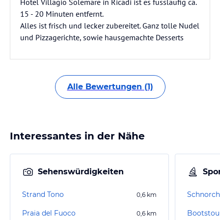
Hotel Villagio Solemare in Ricadi ist es fussläufig ca.
15 - 20 Minuten entfernt.
Alles ist frisch und lecker zubereitet. Ganz tolle Nudel
und Pizzagerichte, sowie hausgemachte Desserts
Alle Bewertungen (1)
Interessantes in der Nähe
Sehenswürdigkeiten
Spor
Strand Tono
Schnorch
0,6
km
Praia del Fuoco
Bootstou
0,6
km