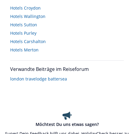
Hotels
Croydon
Hotels
Wallington
Hotels
Sutton
Hotels
Purley
Hotels
Carshalton
Hotels
Merton
Verwandte Beiträge im Reiseforum
london travelodge battersea
Möchtest Du uns etwas sagen?
Super! Dein Feedback hilft uns dabei, HolidayCheck besser zu