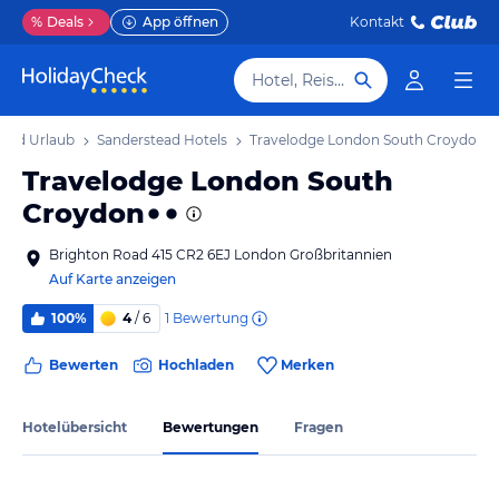
%
Deals
App öffnen
Kontakt
Hotel, Reiseziel
tead Urlaub
Sanderstead Hotels
Travelodge London South Croydon
Travelodge London South
Croydon
Brighton Road 415 CR2 6EJ London Großbritannien
Auf Karte anzeigen
1
Bewertung
100%
4
/ 6
Bewerten
Hochladen
Merken
Hotelübersicht
Bewertungen
Fragen