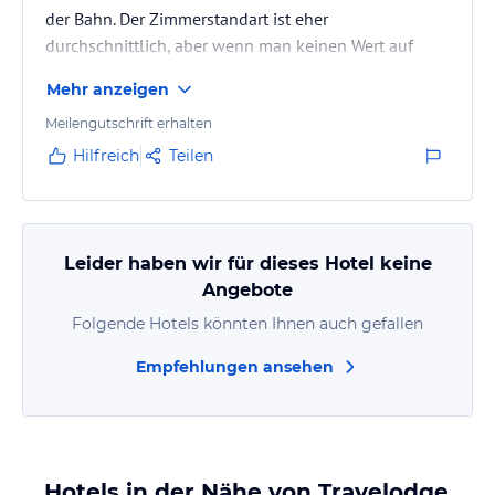
der Bahn. Der Zimmerstandart ist eher
durchschnittlich, aber wenn man keinen Wert auf
Luxus legt, ausreichend. Angeschlossen auch ein
Mehr anzeigen
Lokal, wobei es auch einige gute in der Umgebung
gibt.
Meilengutschrift erhalten
Hilfreich
Teilen
Leider haben wir für dieses Hotel keine
Angebote
Folgende Hotels könnten Ihnen auch gefallen
Empfehlungen ansehen
Hotels in der Nähe von Travelodge