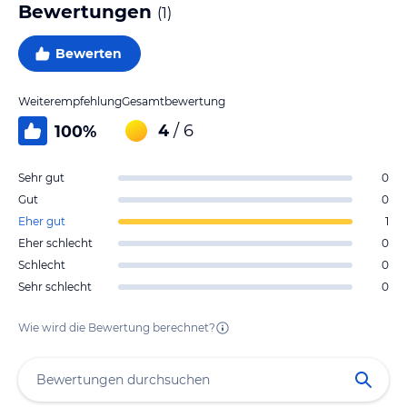
Bewertungen
(
1
)
Bewerten
Weiterempfehlung
Gesamtbewertung
4
/ 6
100
%
Sehr gut
0
Gut
0
Eher gut
1
Eher schlecht
0
Schlecht
0
Sehr schlecht
0
Wie wird die Bewertung berechnet?