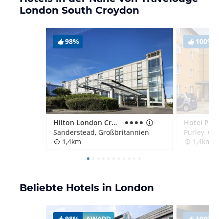
London South Croydon
98%
100%
Hilton London Croydon
Sanderstead, Großbritannien
Purley, Gr
1,4km
1,4km
Beliebte Hotels in London
98%
100%
AWARD