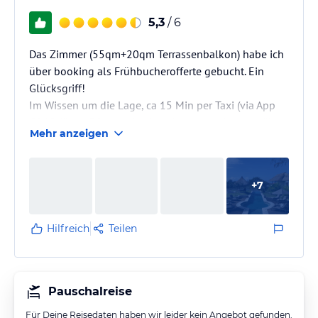
5,3
/ 6
Das Zimmer (55qm+20qm Terrassenbalkon) habe ich
über booking als Frühbucherofferte gebucht. Ein
Glücksgriff!
Im Wissen um die Lage, ca 15 Min per Taxi (via App
GRAB für ca 3€), abseits des Massentourismus wählte
Mehr anzeigen
ich explizit diese neue Hotelanlage aus, die nur aus 5
Doppelbett-Suiten und 5 Familien-Villas besteht. Es
stehen mehrere Pools, ein grosses Fitnesscenter
+
7
sowie ein Spa zur Verfügung.
Der 24h-Service ist sehr persönlich und grossartig.
Die Zimmer sind sehr schön ausgestattet mit grossem
Hilfreich
Teilen
Bett (kingsize),…
Pauschalreise
Für Deine Reisedaten haben wir leider kein Angebot gefunden.