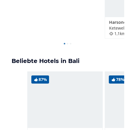
Ketewel, I
1,1km
Beliebte Hotels in Bali
87%
78%