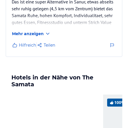
Das ist eine super Alternative in Sanur, etwas abseits
sehr ruhig gelegen (4,5 km vom Zentrum) bietet das
Samata Ruhe, hohen Kompfort, Individualitaet, sehr
gutes Essen, Fitnessstudio und unterm Strich Value
for Money.
Mehr anzeigen
Wir kommen bestimmt wieder.
Hilfreich
Teilen
Hotels in der Nähe von The
Samata
100%