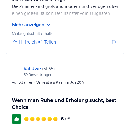
Die Zimmer sind groß und modern und verfügen über
einen großen Balkon. Der Transfer vom Flughafen
zum Hotel war kostenlos und funktionierte
Mehr anzeigen
problemlos.
Das Hotel hat einen großen ruhigen Garten und zwei
Meilengutschrift erhalten
schöne Pools.
Hilfreich
Teilen
Das Frühstück war - typisch für Bali - a-la-carte.
Das Personal ist sehr freundlich.
Kai Uwe
(
51-55
)
69
Bewertungen
Vor 9 Jahren • Verreist als Paar im Juli 2017
Wenn man Ruhe und Erholung sucht, best
Choice
6
/ 6