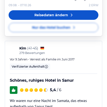
09.08. - 07.10.26
2
ERW
Reisedaten ändern
Nur das Hotel buchen
Kim
(
41-45
)
279
Bewertungen
Vor 9 Jahren • Verreist als Familie im Juni 2017
Verifizierter Aufenthalt
Schönes, ruhiges Hotel in Sanur
5,4
/ 6
Wir waren nur eine Nacht im Samata, das etwas
außerhalb von Sanur liegt.