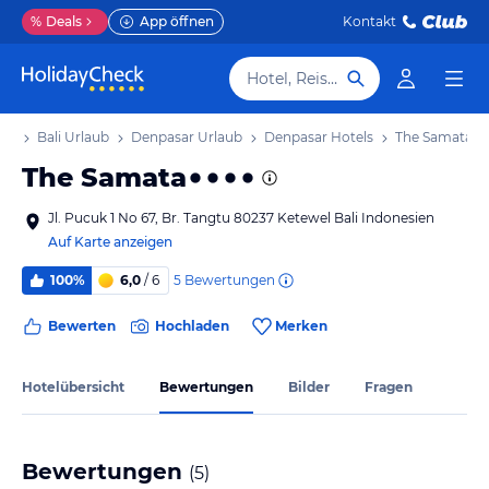
%
Deals
App öffnen
Kontakt
Hotel, Reiseziel
aub
Bali Urlaub
Denpasar Urlaub
Denpasar Hotels
The Samata
The Samata
Jl. Pucuk 1 No 67, Br. Tangtu 80237 Ketewel Bali Indonesien
Auf Karte anzeigen
5
Bewertungen
100%
6,0
/ 6
Bewerten
Hochladen
Merken
Hotelübersicht
Bewertungen
Bilder
Fragen
Bewertungen
(
5
)