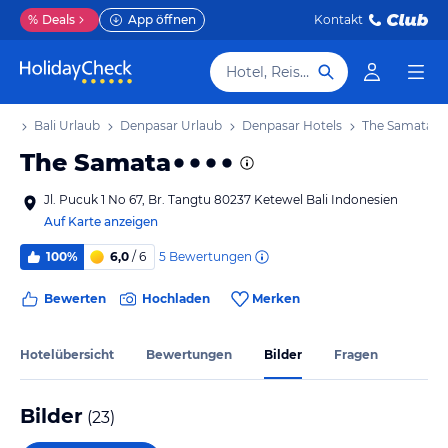
%
Deals
App öffnen
Kontakt
Hotel, Reiseziel
aub
Bali Urlaub
Denpasar Urlaub
Denpasar Hotels
The Samata
The Samata
Jl. Pucuk 1 No 67, Br. Tangtu 80237 Ketewel Bali Indonesien
Auf Karte anzeigen
5
Bewertungen
100%
6,0
/ 6
Bewerten
Hochladen
Merken
Hotelübersicht
Bewertungen
Bilder
Fragen
Bilder
(
23
)