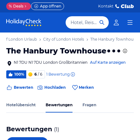
%
Deals
App öffnen
Kontakt
Hotel, Reiseziel
ty of London Urlaub
City of London Hotels
The Hanbury Townhouse
The Hanbury Townhouse
N1 7DU N1 7DU London Großbritannien
Auf Karte anzeigen
1
Bewertung
100%
6
/ 6
Bewerten
Hochladen
Merken
Hotelübersicht
Bewertungen
Fragen
Bewertungen
(
1
)