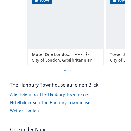
100%
100%
Motel One London-Tower Hill
City of London, Großbritannien
City of Lo
The Hanbury Townhouse auf einen Blick
Alle Hotelinfos The Hanbury Townhouse
Hotelbilder von The Hanbury Townhouse
Wetter London
Orte in der Nähe