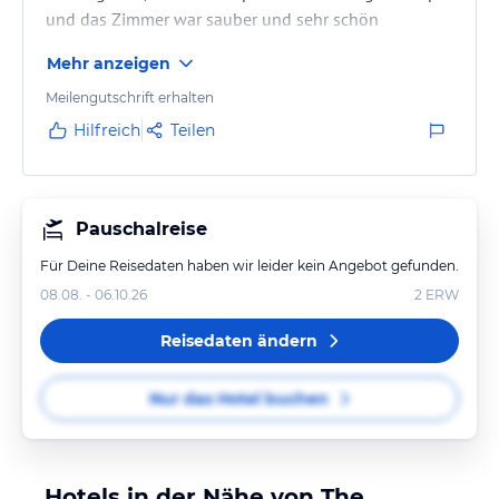
und das Zimmer war sauber und sehr schön
hergerichtet.
Mehr anzeigen
Meilengutschrift erhalten
Hilfreich
Teilen
Pauschalreise
Für Deine Reisedaten haben wir leider kein Angebot gefunden.
08.08. - 06.10.26
2
ERW
Reisedaten ändern
Nur das Hotel buchen
Hotels in der Nähe von The