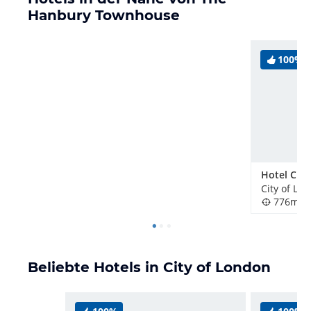
Hanbury Townhouse
100%
City of Lo
776m
Beliebte Hotels in City of London