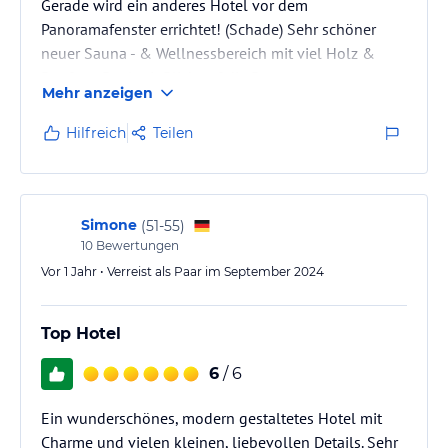
Gerade wird ein anderes Hotel vor dem
Panoramafenster errichtet! (Schade) Sehr schöner
neuer Sauna - & Wellnessbereich mit viel Holz &
Rooftop-Pool mit Blick auf die Berge.
Mehr anzeigen
Außergewöhnlich gutes Abendessen, wunderschön
angerichtet. Frühstück ok, aber nicht auf dem
Hilfreich
Teilen
gleichen Niveau. Das könnte besser sein: kein
Vinylboden in der Lobby, dem Restaurant &
(zumindest in unserem Zimmer), kostenloses Wasser
auf den Tischen, mehr Sportkurse, kostenlose
Simone
(
51-55
)
Extrawünsche…
10
Bewertungen
Vor 1 Jahr • Verreist als Paar im September 2024
Top Hotel
6
/ 6
Ein wunderschönes, modern gestaltetes Hotel mit
Charme und vielen kleinen, liebevollen Details. Sehr