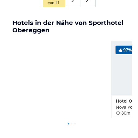
von
11
Hotels in der Nähe von Sporthotel
Obereggen
97%
Hotel Obe
80m