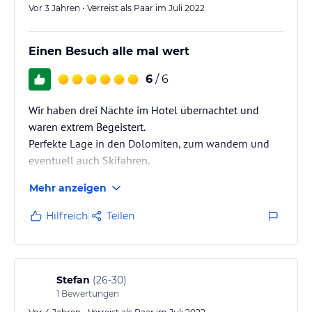
Vor 3 Jahren • Verreist als Paar im Juli 2022
Einen Besuch alle mal wert
6
/ 6
Wir haben drei Nächte im Hotel übernachtet und
waren extrem Begeistert.
Perfekte Lage in den Dolomiten, zum wandern und
eventuell auch Skifahren.
Man wird von freundlichen und kompetenten
Mehr anzeigen
Personal begrüßt und über den ganzen Aufenthalt
begleitet.
Hilfreich
Teilen
Essen ist herausragend und auch die
Innenausstattung ist sehr neu und geschmackvoll.
Man sieht, dass sich im Hotel in de letzten Jahren viel
getan hat.
Stefan
(
26-30
)
Wir kommen gerne wieder!!! 10/10
1
Bewertungen