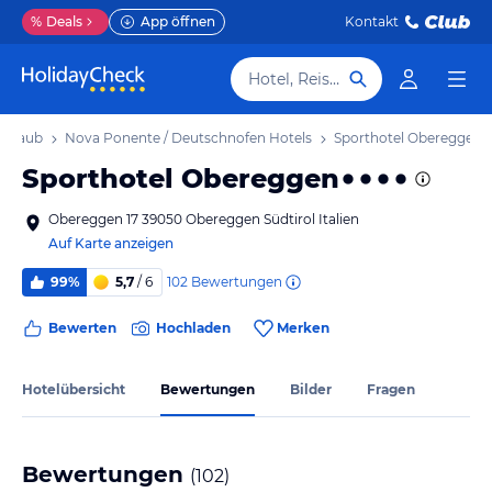
%
Deals
App öffnen
Kontakt
Hotel, Reiseziel
Urlaub
Nova Ponente / Deutschnofen Hotels
Sporthotel Obereggen
Sporthotel Obereggen
Obereggen 17 39050 Obereggen Südtirol Italien
Auf Karte anzeigen
102
Bewertungen
99%
5,7
/ 6
Bewerten
Hochladen
Merken
Hotelübersicht
Bewertungen
Bilder
Fragen
Bewertungen
(
102
)