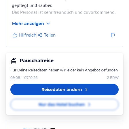
gepflegt und sauber.
Das Personal ist sehr freundlich und zuvorkommend.
Egal ob Reinigungskraft, Service in der Bar und
Mehr anzeigen
Restaurant oder an der Rezeption. Jeder hat ein paar
nette Worte. Man fühlt sich einfach wohl.
Hilfreich
Teilen
Das Abendessen hat Sterne Qualität. Selten so gut
gegessen.
Wir haben unseren Aufenthalt in vollen Zügen
genossen.
Pauschalreise
Für Deine Reisedaten haben wir leider kein Angebot gefunden.
09.08. - 07.10.26
2
ERW
Reisedaten ändern
Nur das Hotel buchen