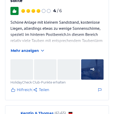
sollte
4
/ 6
Schöne Anlage mit kleinem Sandstrand, kostenlose
Liegen, allerdings etwas zu wenige Sonnenschirme,
speziell im hinteren Poolbereich.In diesem Bereich
relativ viele Tauben mit entsprechendem Taubenlärm
und damit auch verbundener Verschmutzung.
Mehr anzeigen
Abgesehen davon relativ ruhig,es sei den an
Wochenenden wenn viele junge Dominikaner einen
Kurzurlaub verbringen.Dann wird es laut und
+
6
unangenehm.
Die Zimmer sind angenehm groß und gut
HolidayCheck Club-Punkte erhalten
eingerichtet.Klima, Minibar.
Hilfreich
Teilen
Kerstin & Thomas
(
61-65
)