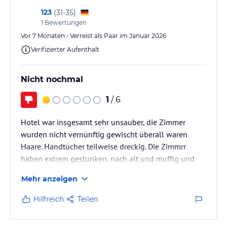
123
(
31-35
)
1
Bewertungen
Vor 7 Monaten • Verreist als Paar im Januar 2026
Verifizierter Aufenthalt
Nicht nochmal
1
/ 6
Hotel war insgesamt sehr unsauber, die Zimmer
wurden nicht vernünftig gewischt überall waren
Haare. Handtücher teilweise dreckig. Die Zimmrr
haben extrem gestunken, nach alt und muffig und
sind insgesamt renovierungsbedürftig. Das
Mehr anzeigen
Badezimmer hatte Schimmel, die Dusche
funktionierte schlecht und das Wasser kam
Hilfreich
Teilen
tröpfchenweise und kalt. Der Poolboden wurde nie
gereinigt und die Pools waren kälter als das Meer.