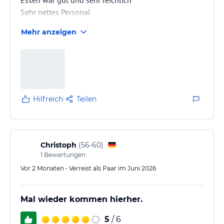
Sehr nettes Personal
Sehr gute Lage ( Stadtzentrum ist ganz in der Nähe 2
Mehr anzeigen
Minuten zu Fuß entfernt)
Hilfreich
Teilen
Christoph
(
56-60
)
1
Bewertungen
Vor 2 Monaten • Verreist als Paar im Juni 2026
Mal wieder kommen hierher.
5
/ 6