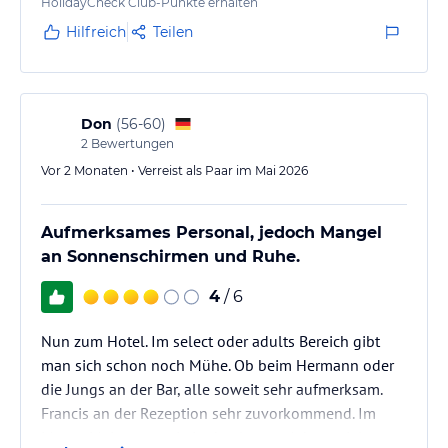
HolidayCheck Club-Punkte erhalten
Freundlichkeit konnte man nur…
Hilfreich
Teilen
Don
(
56-60
)
2
Bewertungen
Vor 2 Monaten • Verreist als Paar im Mai 2026
Aufmerksames Personal, jedoch Mangel
an Sonnenschirmen und Ruhe.
4
/ 6
Nun zum Hotel. Im select oder adults Bereich gibt
man sich schon noch Mühe. Ob beim Hermann oder
die Jungs an der Bar, alle soweit sehr aufmerksam.
Francis an der Rezeption sehr zuvorkommend. Im
Monat Mai waren wie in den letzten Jahren viele