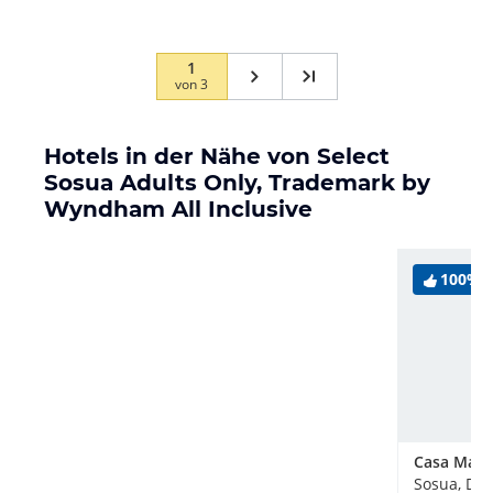
Das Personal war zeitweise unfreundlich und nicht
hilfsbereit. Das Buffet war nicht abwechslungsreich
und das…
1
von
3
Hotels in der Nähe von Select
Sosua Adults Only, Trademark by
Wyndham All Inclusive
100%
Sosua, Do