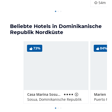
54m
Beliebte Hotels in Dominikanische
Republik Nordküste
73%
84%
Casa Marina Sosua, Trademark by Wyndham All Inclusive
Marien Pu
Sosua, Dominikanische Republik