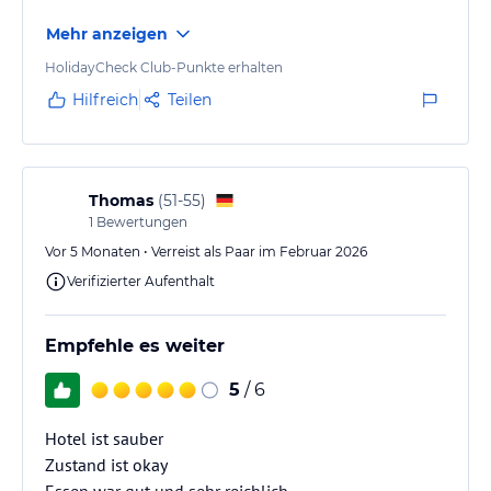
Hotelgästen vorbehalten sein. Leider werden sie
Mehr anzeigen
durch Gäste des Nachbarhotel genutzt. Reklamation
wurden leider nicht beachtet.
HolidayCheck Club-Punkte erhalten
Hilfreich
Teilen
Thomas
(
51-55
)
1
Bewertungen
Vor 5 Monaten • Verreist als Paar im Februar 2026
Verifizierter Aufenthalt
Empfehle es weiter
5
/ 6
Hotel ist sauber
Zustand ist okay
Essen war gut und sehr reichlich