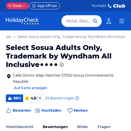
%
Deals
App öffnen
Kontakt
Hotel, Reiseziel
Hotels
Select Sosua Adults Only, Trademark by Wyndham All Inclusive
Select Sosua Adults Only,
Trademark by Wyndham All
Inclusive
Calle Doctor Alejo Martínez 57000 Sosúa Dominikanische
Republik
Auf Karte anzeigen
29
Bewertungen
88%
4,8
/ 6
Bewerten
Hochladen
Merken
Hotelübersicht
Bewertungen
Bilder
Fragen