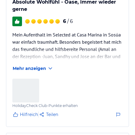
Absolute Wohlfühl - Oase, immer wieder
gerne
6
/ 6
Mein Aufenthalt im Selected at Casa Marina in Sosúa
war einfach traumhaft. Besonders begeistert hat mich
das freundliche und hilfsbereite Personal (Amal an
der Rezeption -Juan, Sandhy und Jose an der Bar und
Maria im Cafe) das jederzeit für eine angenehme
Mehr anzeigen
Atmosphäre gesorgt hat. Die wunderschöne Lage
direkt am Meer und die entspannte Umgebung
machen das Hotel zu einem perfekten Ort zum
Abschalten. Auch die gepflegte Anlage und die
herrlichen Ausblicke haben meinen Urlaub
HolidayCheck Club-Punkte erhalten
unvergesslich gemacht. Ich würde jederzeit…
Hilfreich
Teilen