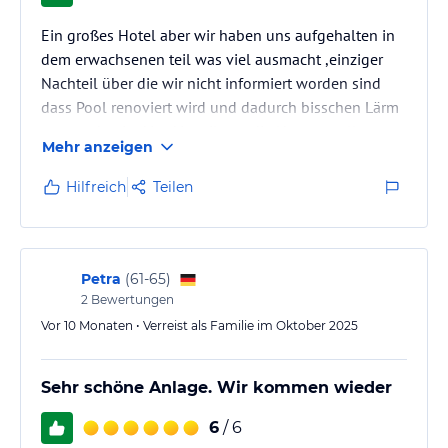
Ein großes Hotel aber wir haben uns aufgehalten in
dem erwachsenen teil was viel ausmacht ,einziger
Nachteil über die wir nicht informiert worden sind
dass Pool renoviert wird und dadurch bisschen Lärm
entstanden ist. Von Vorteil war die Nutzung aller
Mehr anzeigen
allacart Restaurants. Das beste Nr.1 vor allen waren
die Jungs von der Bar Sandy, Jose und Juan die haben
Hilfreich
Teilen
uns immer mit verschiedene Drinks überrascht die wir
nicht kannten . Wichtig vor allem war das wir unsere
Ruhe genossen haben,das brauchten wir.
Petra
(
61-65
)
2
Bewertungen
Vor 10 Monaten • Verreist als Familie im Oktober 2025
Sehr schöne Anlage. Wir kommen wieder
6
/ 6