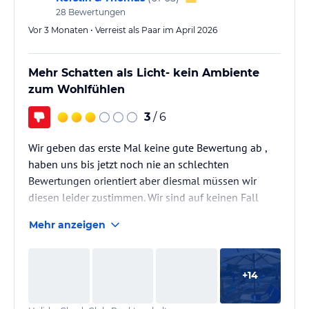
28
Bewertungen
Vor 3 Monaten • Verreist als Paar im April 2026
Mehr Schatten als Licht- kein Ambiente
zum Wohlfühlen
3
/ 6
Wir geben das erste Mal keine gute Bewertung ab ,
haben uns bis jetzt noch nie an schlechten
Bewertungen orientiert aber diesmal müssen wir
diesen leider zustimmen. Wir sind auf keinen Fall
"Meckerer" und kennen viele Hotelanlagen in der
Mehr anzeigen
Welt,mögen eher kleine Anlagen mit viel Ruhe,das
war leider nicht gegeben- Anlage sehr groß und
laut,besonders durch die Vielzahl an Amerikanern,
+
14
Kanadiern und spanisch sprechenden Touristen,die
bevorzugt bedient wurden,Alkoholkonsum reichlich,