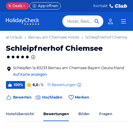
%
Deals
App öffnen
Kontakt
Hotel, Reiseziel
msee Urlaub
Bernau am Chiemsee Hotels
Schleipfnerhof Chiemsee
Schleipfnerhof Chiemsee
Schleipfen 1a 83233 Bernau am Chiemsee Bayern Deutschland
Auf Karte anzeigen
111
Bewertungen
100%
6,0
/ 6
Bewerten
Hochladen
Merken
Hotelübersicht
Bewertungen
Bilder
Fragen