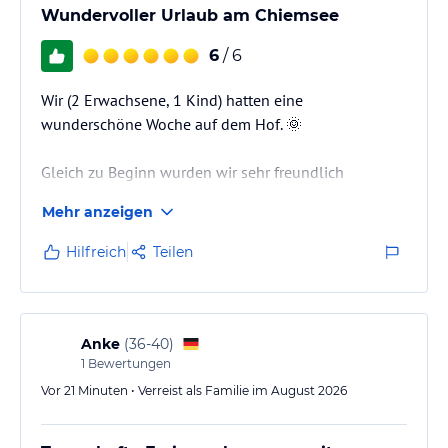
Wundervoller Urlaub am Chiemsee
6
/ 6
Wir (2 Erwachsene, 1 Kind) hatten eine
wunderschöne Woche auf dem Hof. 🌞
Gleich zu Beginn wurden wir sehr freundlich
empfangen und herum geführt. Diese offene und sehr
Mehr anzeigen
hilfsbereite Art wurde uns die komplette Zeit über
entgegen gebracht. Es fehlte uns an nichts.
Hilfreich
Teilen
Die Ferienwohnung Kräutergarten war sehr gut
ausgestattet. Im Außenbereich wird viel für Jung und
Alt geboten.
Anke
(
36-40
)
1
Bewertungen
Die Lage empfanden wir als perfekt. Ortsrandlage,
Vor 21 Minuten • Verreist als Familie im August 2026
sehr ruhig und mit einem wundervollen Blick auf den
Chiemsee. Ein Traum!