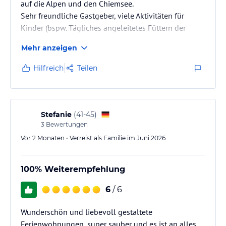
auf die Alpen und den Chiemsee.
Sehr freundliche Gastgeber, viele Aktivitäten für
Kinder (bspw. Tägliches angeleitetes Füttern der
Tiere).
Mehr anzeigen
Zahlreiche Ausflugsziele in der Umgebung.
Hilfreich
Teilen
Stefanie
(
41-45
)
3
Bewertungen
Vor 2 Monaten • Verreist als Familie im Juni 2026
100% Weiterempfehlung
6
/ 6
Wunderschön und liebevoll gestaltete
Ferienwohnungen, super sauber und es ist an alles