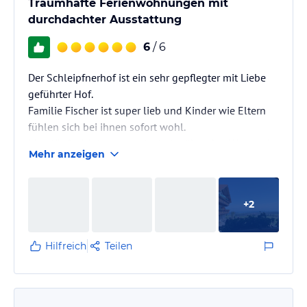
Traumhafte Ferienwohnungen mit
durchdachter Ausstattung
Wir können den…
6
/ 6
Der Schleipfnerhof ist ein sehr gepflegter mit Liebe
geführter Hof.
Familie Fischer ist super lieb und Kinder wie Eltern
fühlen sich bei ihnen sofort wohl.
Man läuft sich immer mal wieder über den Weg und
Mehr anzeigen
hält ein kleines Schwätzchen. Sehr, sehr schön!
+
2
Hilfreich
Teilen