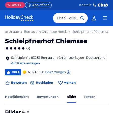
%
Deals
App öffnen
Kontakt
Hotel, Reiseziel
msee Urlaub
Bernau am Chiemsee Hotels
Schleipfnerhof Chiemsee
Schleipfnerhof Chiemsee
Schleipfen 1a 83233 Bernau am Chiemsee Bayern Deutschland
Auf Karte anzeigen
110
Bewertungen
100%
6,0
/ 6
Bewerten
Hochladen
Merken
Hotelübersicht
Bewertungen
Bilder
Fragen
Bilder
(
67
)