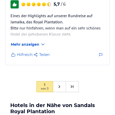
5,7
/ 6
Eines der Highlights auf unserer Rundreise auf
Jamaika, das Royal Plantation.
Bitte nur hinfahren, wenn man auf ein sehr schönes
Hotel der gehobenen Klasse steht.
Super nettes Personal, Umgebung ist sehr ruhig, aber
Mehr anzeigen
hier ist alles vorhanden um einen romantischen
Aufenthalt zu genießen. Das Hotel ist sehr ruhig, von
Hilfreich
Teilen
daher ideal geeignet um runter zu kommen und
einfach auch das tolle Essen (á la Carte) genießen,
Hausweine sind wunderbar und auf sehr hohem
Niveau aus den USA.
1
von
3
Hotels in der Nähe von Sandals
Royal Plantation