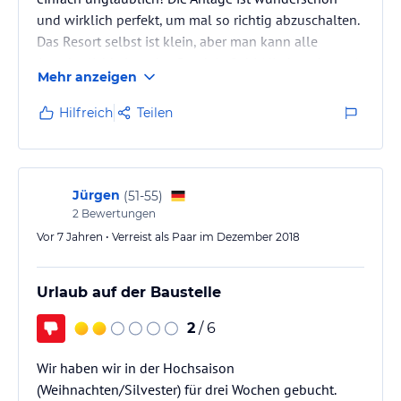
und wirklich perfekt, um mal so richtig abzuschalten.
Das Resort selbst ist klein, aber man kann alle
Annehmlichkeiten des Sandals Ochi (direkt nebenan)
Mehr anzeigen
mitnutzen.
Das absolute Highlight ist aber das Personal. Jeder
Hilfreich
Teilen
hier ist so herzlich und freundlich, dass man sich
direkt willkommen fühlt. Die Angestellten lesen
einem quasi jeden Wunsch von den Augen ab, und
das Ganze läuft so natürlich und entspannt ab, dass
Jürgen
(
51-55
)
es sich…
2
Bewertungen
Vor 7 Jahren • Verreist als Paar im Dezember 2018
Urlaub auf der Baustelle
2
/ 6
Wir haben wir in der Hochsaison
(Weihnachten/Silvester) für drei Wochen gebucht.