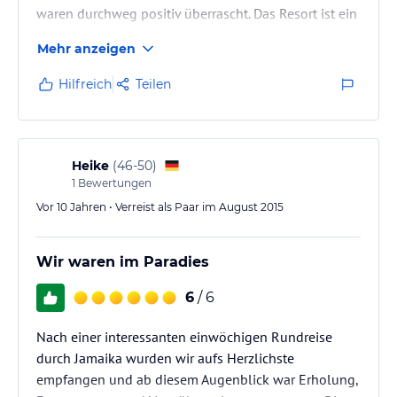
waren durchweg positiv überrascht. Das Resort ist ein
echtes Schmuckstück an der Küste von Ocho Rios,
Mehr anzeigen
erinnert an eine vornehme Plantagen-Villa und hat
daher einen ganz besonderen Vintage-Charme. Das
Hilfreich
Teilen
Personal war stets freundlich und gut gelaunt, so
dass man sich sofort zuhause gefühlt hat. In diesem
Resort gibt es ausschließlich Butler-Suiten und wir
haben den Service sehr…
Heike
(
46-50
)
1
Bewertungen
Vor 10 Jahren • Verreist als Paar im August 2015
Wir waren im Paradies
6
/ 6
Nach einer interessanten einwöchigen Rundreise
durch Jamaika wurden wir aufs Herzlichste
empfangen und ab diesem Augenblick war Erholung,