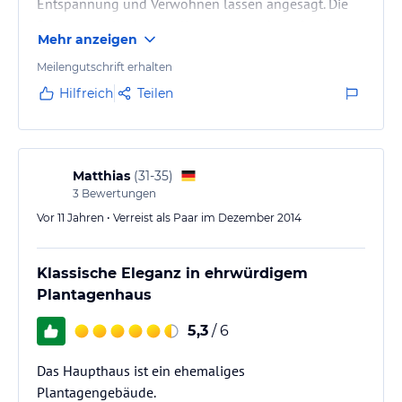
Entspannung und Verwöhnen lassen angesagt. Die
Butler und alle Angestellten waren sehr aufmerksam
Mehr anzeigen
und zuvorkommend und versuchten so, unseren
Urlaub zu einem unvergesslichen Erlebnis werden zu
Meilengutschrift erhalten
lassen. Es ist ihnen gelungen.
Hilfreich
Teilen
Matthias
(
31-35
)
3
Bewertungen
Vor 11 Jahren • Verreist als Paar im Dezember 2014
Klassische Eleganz in ehrwürdigem
Plantagenhaus
5,3
/ 6
Das Haupthaus ist ein ehemaliges
Plantagengebäude.