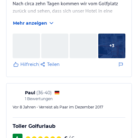
Nach circa zehn Tagen kommen wir vom Golfplatz
zurück und sehen, dass sich unser Hotel in eine
Baustelle verwandelt hat. Ein Außengerüst verziert
Mehr anzeigen
nun unsere Aussicht. Reaktion des Managements auf
unsere Beschwerden: Schulterzucken ...
+
3
Hilfreich
Teilen
Paul
(
36-40
)
1
Bewertungen
Vor 8 Jahren • Verreist als Paar im Dezember 2017
Toller Golfurlaub