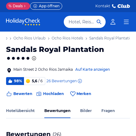
%
Deals
App öffnen
Kontakt
Hotel, Reiseziel
laub
Ocho Rios Urlaub
Ocho Rios Hotels
Sandals Royal Plantation
Sandals Royal Plantation
Main Street 2 Ocho Rios Jamaika
Auf Karte anzeigen
26
Bewertungen
98%
5,6
/ 6
Bewerten
Hochladen
Merken
Hotelübersicht
Bewertungen
Bilder
Fragen
Bewertungen
(
26
)