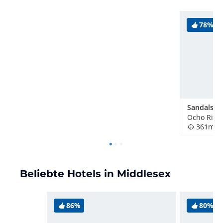
78%
Sandals O
Ocho Rios,
361m
Beliebte Hotels in Middlesex
86%
80%