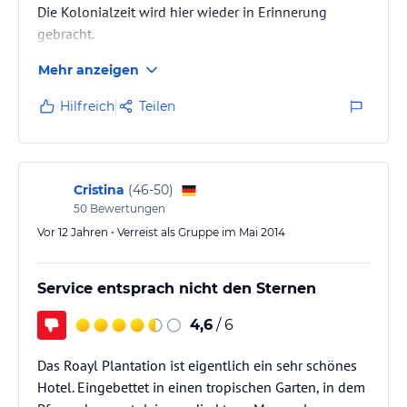
Die Kolonialzeit wird hier wieder in Erinnerung
gebracht.
Luxus wo man nur hinsieht, edle Hölzer und
Mehr anzeigen
elegantes Mobiliar in der Lobby und auf den
Zimmern.
Hilfreich
Teilen
Tropische Blumenarrangements bereits in der
Hotelhalle, beeindruckende Freitreppe
Grand Hotel Flair :-)
Cristina
(
46-50
)
Wünsche bleiben keine offen...
50
Bewertungen
ZU jederzeit immer alles inklusive----
Vor 12 Jahren • Verreist als Gruppe im Mai 2014
etwas teurer aber ein richtiger Traumurlaub !
Service entsprach nicht den Sternen
wer den unbedingt will, kann W-Lan nutzen....
Ich habe dieses Hotel sehr…
4,6
/ 6
Das Roayl Plantation ist eigentlich ein sehr schönes
Hotel. Eingebettet in einen tropischen Garten, in dem