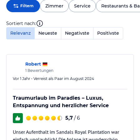
Zimmer
Service
Restaurants & Ba
Filtern
Sortiert nach:
Relevanz
Neueste
Negativste
Positivste
Robert
1
Bewertungen
Vor 1 Jahr • Verreist als Paar im August 2024
Traumurlaub im Paradies – Luxus,
Entspannung und herzlicher Service
5,7
/ 6
Unser Aufenthalt im Sandals Royal Plantation war
einfach unglaublich! Die Anlage ist wunderschön