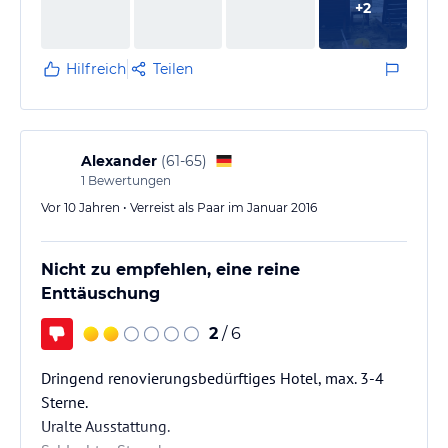
+
2
Die Coconut Shrimp sind legendär! Ansonsten war
der Catch of the Day immer empfehlenswert.
Die Restaurants am Abend sind alle gut. Das
Hilfreich
Teilen
hochgelobte französische Lokal…
Alexander
(
61-65
)
1
Bewertungen
Vor 10 Jahren • Verreist als Paar im Januar 2016
Nicht zu empfehlen, eine reine
Enttäuschung
2
/ 6
Dringend renovierungsbedürftiges Hotel, max. 3-4
Sterne.
Uralte Ausstattung.