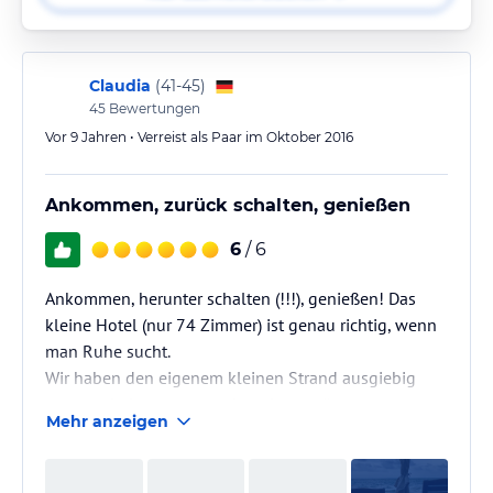
Claudia
(
41-45
)
45
Bewertungen
Vor 9 Jahren • Verreist als Paar im Oktober 2016
Ankommen, zurück schalten, genießen
6
/ 6
Ankommen, herunter schalten (!!!), genießen! Das
kleine Hotel (nur 74 Zimmer) ist genau richtig, wenn
man Ruhe sucht.
Wir haben den eigenem kleinen Strand ausgiebig
genutzt, haben uns von dem dauerpräsenten
Mehr anzeigen
(unaufdringlichem) Servicepersonal verwöhnen
lassen (die Bahama Mamas ... köstlich) und Mittags
einen leichten Lunch im Strandrestaurant genommen.