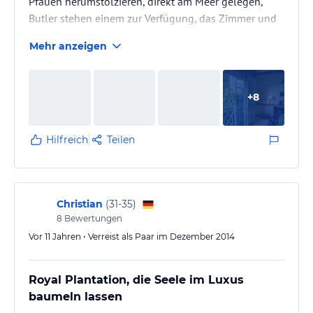
Pfauen herumstolzieren, direkt am Meer gelegen,
Butler stehen einem zur Verfügung, das Zimmer und
der Strandbereich sind sehr schön und und und. Aber:
Mehr anzeigen
so richtige Wohlfühlstimmung kam bei mir nicht auf.
Warum?
1. Sehr gestört hat uns die zum Teil extreme
+
8
Langsamkeit des Personals. Dass die Jamaikaner alles
etwas langsamer angehen, ist ja bekannt. Aber wenn
von dem Moment an, da einer kommt, um die
Hilfreich
Teilen
Bestellung…
Christian
(
31-35
)
8
Bewertungen
Vor 11 Jahren • Verreist als Paar im Dezember 2014
Royal Plantation, die Seele im Luxus
baumeln lassen