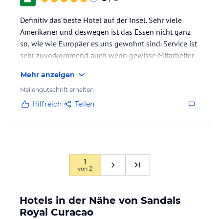
Definitiv das beste Hotel auf der Insel. Sehr viele
Amerikaner und deswegen ist das Essen nicht ganz
so, wie wie Europäer es uns gewohnt sind. Service ist
sehr zuvorkommend auch wenn gewisse Mitarbeiter
langsam sind. Strand und Location sonst super und
Mehr anzeigen
alles sehr sauber
Meilengutschrift erhalten
Hilfreich
Teilen
1
von
2
Hotels in der Nähe von Sandals
Royal Curacao