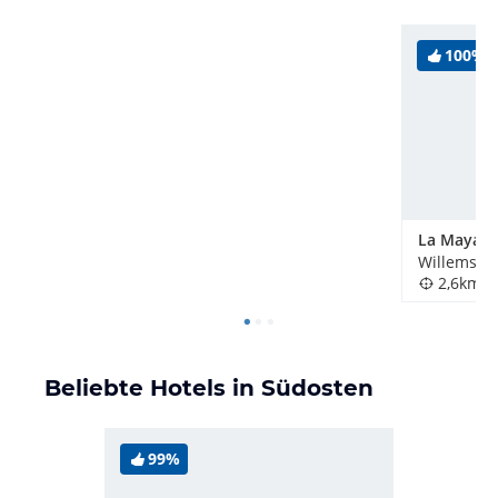
100%
Willemsta
2,6km
Beliebte Hotels in Südosten
99%