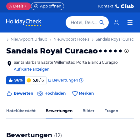
%
Deals
App öffnen
Kontakt
Hotel, Reiseziel
aub
Nieuwpoort Urlaub
Nieuwpoort Hotels
Sandals Royal Curacao
Sandals Royal Curacao
Santa Barbara Estate Willemstad Porta Blancu Curaçao
Auf Karte anzeigen
12
Bewertungen
96%
5,8
/ 6
Bewerten
Hochladen
Merken
Hotelübersicht
Bewertungen
Bilder
Fragen
Bewertungen
(
12
)