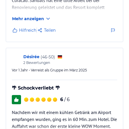
Curacao. Sandals hat eine tolle Arbeit bei der
Renovierung geleistet und das Resort komplett
transformiert! Die Lage ist etwas abseits und daher
Mehr anzeigen
perfekt für Leute, die Ruhe und Entspannung suchen.
Dennoch ist man sehr schnell in der Stadt und hat
Hilfreich
Teilen
guten Zugang zu den anderen Sehenswürdigkeiten
der Insel
Désirée
(
46-50
)
2
Bewertungen
Vor 1 Jahr • Verreist als Gruppe im März 2025
🌴 Schockverliebt 🌴
6
/ 6
Nachdem wir mit einem kühlen Getränk am Airport
empfangen wurden, ging es in 60 Min. zum Hotel. Die
Auffahrt war schon der erste kleine WOW Moment.