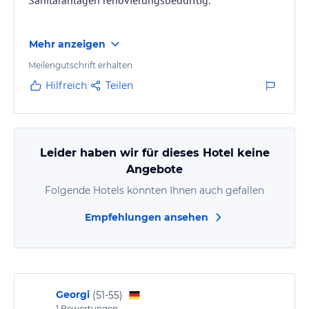
Sanitäranlagen renovierungsbedürftig.
Sehr kurze Wege zum Strand, für die Kids gibt es
Mehr anzeigen
auch Programm
Meilengutschrift erhalten
Hilfreich
Teilen
Leider haben wir für dieses Hotel keine
Angebote
Folgende Hotels könnten Ihnen auch gefallen
Empfehlungen ansehen
Georgi
(
51-55
)
1
Bewertungen