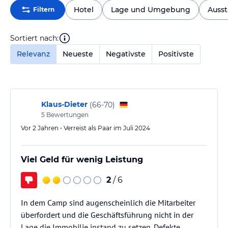
Hotel
Lage und Umgebung
Ausst
Filtern
Sortiert nach:
Relevanz
Neueste
Negativste
Positivste
Klaus-Dieter
(
66-70
)
5
Bewertungen
Vor 2 Jahren • Verreist als Paar im Juli 2024
Viel Geld für wenig Leistung
2
/ 6
In dem Camp sind augenscheinlich die Mitarbeiter
überfordert und die Geschäftsführung nicht in der
Lage die Immobilie instand zu setzen. Defekte