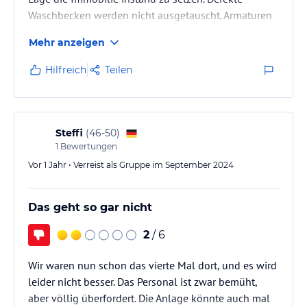
Waschbecken werden nicht ausgetauscht. Armaturen
sind z.T. Korrodiert. Der Schließmechanismus fiel aus,
Mehr anzeigen
die Schranken konnten nicht geschlossen werden,
mit entsprechenden Problemen bei der Ausfahrt.
Hilfreich
Teilen
Graffitis werden nicht beseitigt. Das WLAN ist
untragbar und die Kosten für das campeigene ist
überteuert.
Steffi
(
46-50
)
1
Bewertungen
Vor 1 Jahr • Verreist als Gruppe im September 2024
Das geht so gar nicht
2
/ 6
Wir waren nun schon das vierte Mal dort, und es wird
leider nicht besser. Das Personal ist zwar bemüht,
aber völlig überfordert. Die Anlage könnte auch mal