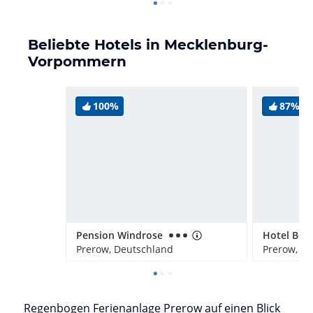
Beliebte Hotels in Mecklenburg-
Vorpommern
100%
87%
Pension Windrose
Prerow, Deutschland
Prerow, D
Regenbogen Ferienanlage Prerow auf einen Blick