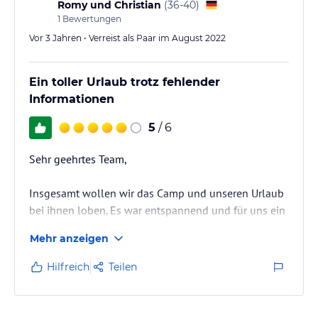
Gastronomie ist als Imbiss, Eiscafe, Restaurant und
Romy und Christian
(
36-40
)
Bier-Grillgarten am Ort vorhanden.
1
Bewertungen
Es…
Vor 3 Jahren • Verreist als Paar im August 2022
Ein toller Urlaub trotz fehlender
Informationen
5
/ 6
Sehr geehrtes Team,
Insgesamt wollen wir das Camp und unseren Urlaub
bei ihnen loben. Es war entspannend und für uns ein
bleibendes Erlebnis.
Mehr anzeigen
Jedoch möchten wir ihnen auch sachdienliche
Hinweise geben. Uns sind ein paar Punkte
Hilfreich
Teilen
aufgefallen, die einen ersten Urlaub im Camp
Regenbogen unnötig kompliziert gestalten oder
insgesamt verbessert werden könnten.