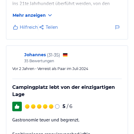
ins 21te Jahrhundert überführt werden, von den
Legionellen ganz zu schweigen. Aber ein absolutes
Mehr anzeigen
NoGo ist, wenn ein angeblich familienfreundliches
Unternehmen einem „Supermarkt“ gestattet,
Hilfreich
Teilen
rechtspopulistisisches Gedankengut in Form von
Zeitschriften zu vertreiben. Davon gab sogar 3
unterschiedliche Varianten, eins davon war bis
August sogar verboten, pfui…
Johannes
(
31-35
)
35
Bewertungen
Vor 2 Jahren • Verreist als Paar im Juli 2024
Campingplatz lebt von der einzigartigen
Lage
5
/ 6
Gastronomie teuer und begrenzt.