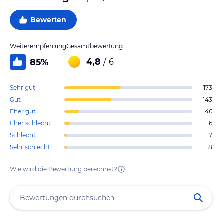
Bewerten
Weiterempfehlung
Gesamtbewertung
4,8
/ 6
85
%
Sehr gut
173
Gut
143
Eher gut
46
Eher schlecht
16
Schlecht
7
Sehr schlecht
8
Wie wird die Bewertung berechnet?