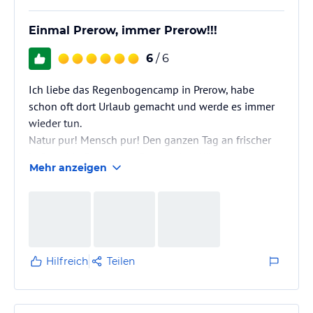
Einmal Prerow, immer Prerow!!!
6
/ 6
Ich liebe das Regenbogencamp in Prerow, habe
schon oft dort Urlaub gemacht und werde es immer
wieder tun.
Natur pur! Mensch pur! Den ganzen Tag an frischer
Luft und in Bewegung. Das tut dem Körper soooo gut.
Mehr anzeigen
Deshalb gilt für mich:
Einmal Prerow, immer Prerow!!!
Hilfreich
Teilen