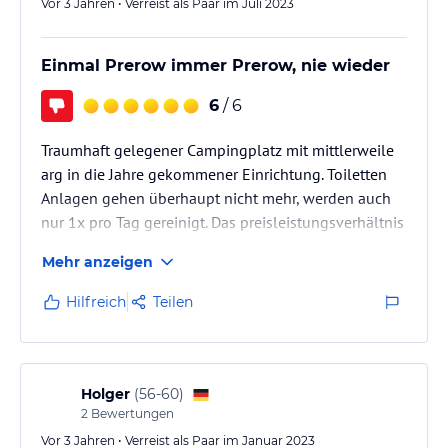
Vor 3 Jahren • Verreist als Paar im Juli 2023
Einmal Prerow immer Prerow, nie wieder
6
/ 6
Traumhaft gelegener Campingplatz mit mittlerweile
arg in die Jahre gekommener Einrichtung. Toiletten
Anlagen gehen überhaupt nicht mehr, werden auch
nur 1x pro Tag gereinigt. Das preisleistungsverhältnis
stimmt nicht mehr. Hier wird nur abkassiert und nicht
Mehr anzeigen
investiert. Strom- Gaspauschale Mietwohnwagen
115,50 € für 1 Woche, Endreinigung hat den Namen
Hilfreich
Teilen
nicht verdient da 10 Min gedauert für 66€.
Bei Buchung und Bezahlung von 1 Jahr im Voraus
konnte der gewünschte Mietwohnwagen erst kurz
vor Anreise zugeteilt…
Holger
(
56-60
)
2
Bewertungen
Vor 3 Jahren • Verreist als Paar im Januar 2023