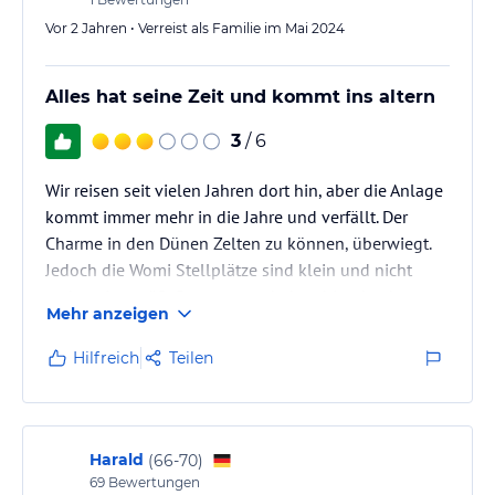
Vor 2 Jahren • Verreist als Familie im Mai 2024
Alles hat seine Zeit und kommt ins altern
3
/ 6
Wir reisen seit vielen Jahren dort hin, aber die Anlage
kommt immer mehr in die Jahre und verfällt. Der
Charme in den Dünen Zelten zu können, überwiegt.
Jedoch die Womi Stellplätze sind klein und nicht
mehr zeitgemäß. Campervans haben hier den besten
Mehr anzeigen
Platz. Wir kommen nicht mehr wieder.
Hilfreich
Teilen
Harald
(
66-70
)
69
Bewertungen