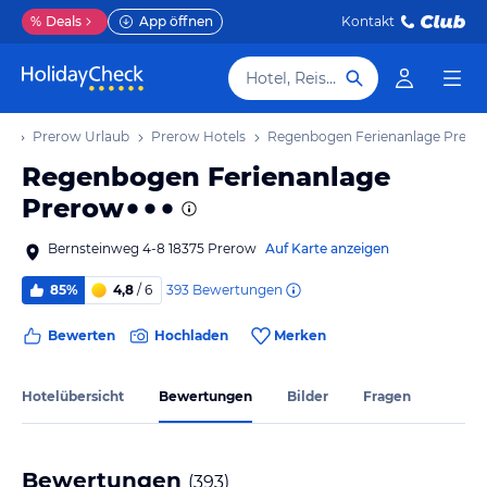
%
Deals
App öffnen
Kontakt
Hotel, Reiseziel
ub
Prerow Urlaub
Prerow Hotels
Regenbogen Ferienanlage Prero
Regenbogen Ferienanlage
Prerow
Bernsteinweg 4-8 18375 Prerow
Auf Karte anzeigen
393
Bewertungen
85%
4,8
/ 6
Bewerten
Hochladen
Merken
Hotelübersicht
Bewertungen
Bilder
Fragen
Bewertungen
(
393
)