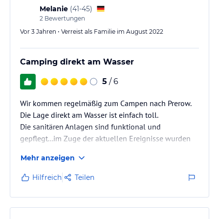
Melanie
(
41-45
)
2
Bewertungen
Vor 3 Jahren • Verreist als Familie im August 2022
Camping direkt am Wasser
5
/ 6
Wir kommen regelmäßig zum Campen nach Prerow.
Die Lage direkt am Wasser ist einfach toll.
Die sanitären Anlagen sind funktional und
gepflegt...im Zuge der aktuellen Ereignisse wurden
Desinfektionsspender sowohl in den
Mehr anzeigen
Toilettenkabinen und vor den Waschhäusern
positioniert - Super! Es gibt die Möglichkeit Wäsche
Hilfreich
Teilen
zu waschen.
Auf dem Platz gibt es einen Markt für den täglichen
Bedarf, ganzwöchig geöffnet jeweils bis 21.00Uhr.