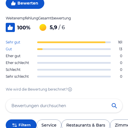
Bewerten
Weiterempfehlung
Gesamtbewertung
5,9
/ 6
100
%
Sehr gut
161
Gut
13
Eher gut
0
Eher schlecht
0
Schlecht
0
Sehr schlecht
0
Wie wird die Bewertung berechnet?
Service
Restaurants & Bars
Zimm
Filtern