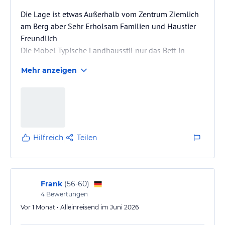
Die Lage ist etwas Außerhalb vom Zentrum Ziemlich
am Berg aber Sehr Erholsam Familien und Haustier
Freundlich
Die Möbel Typische Landhausstil nur das Bett in
Zimmer 1 etwas Tief, Flach und Altmodisch sonst
Mehr anzeigen
alles in Ordnung
Hilfreich
Teilen
Frank
(
56-60
)
4
Bewertungen
Vor 1 Monat • Alleinreisend im Juni 2026