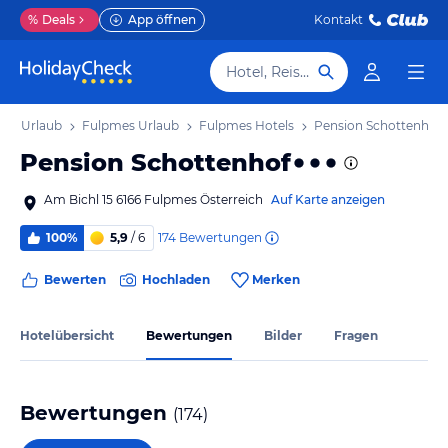
%
Deals
App öffnen
Kontakt
Hotel, Reiseziel
irol Urlaub
Fulpmes Urlaub
Fulpmes Hotels
Pension Schottenhof
Pension Schottenhof
Am Bichl 15 6166 Fulpmes Österreich
Auf Karte anzeigen
174
Bewertungen
100%
5,9
/ 6
Bewerten
Hochladen
Merken
Hotelübersicht
Bewertungen
Bilder
Fragen
Bewertungen
(
174
)