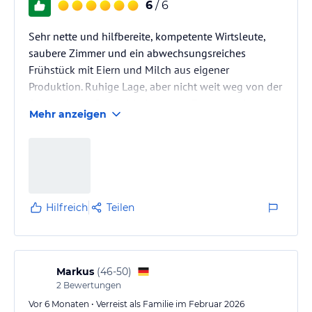
6
/ 6
Sehr nette und hilfbereite, kompetente Wirtsleute,
saubere Zimmer und ein abwechsungsreiches
Frühstück mit Eiern und Milch aus eigener
Produktion. Ruhige Lage, aber nicht weit weg von der
Stadt mit top-Busverbindung und Zugverbindung.
Mehr anzeigen
Spielzimmer, Infrarotsauna, Skiraum mit
Stiefeltrockner... es hat an nichts gefehlt.
Urlaub auf dem Bauernhof eben, sehr
empfehlenswert.
Hilfreich
Teilen
Markus
(
46-50
)
2
Bewertungen
Vor 6 Monaten • Verreist als Familie im Februar 2026