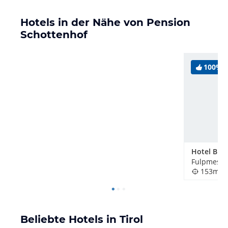
Hotels in der Nähe von Pension
Schottenhof
100%
Hotel Bru
Fulpmes, Ö
153m
Beliebte Hotels in Tirol