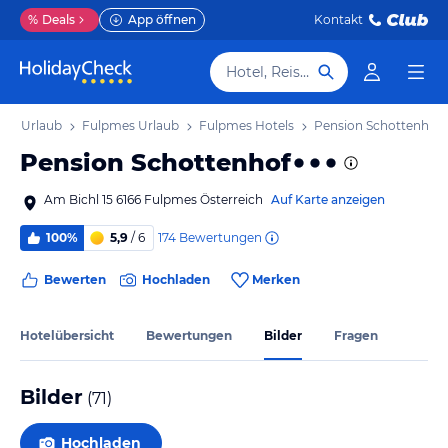
%
Deals
App öffnen
Kontakt
Hotel, Reiseziel
irol Urlaub
Fulpmes Urlaub
Fulpmes Hotels
Pension Schottenhof
Pension Schottenhof
Am Bichl 15 6166 Fulpmes Österreich
Auf Karte anzeigen
174
Bewertungen
100%
5,9
/ 6
Bewerten
Hochladen
Merken
Hotelübersicht
Bewertungen
Bilder
Fragen
Bilder
(
71
)
Hochladen