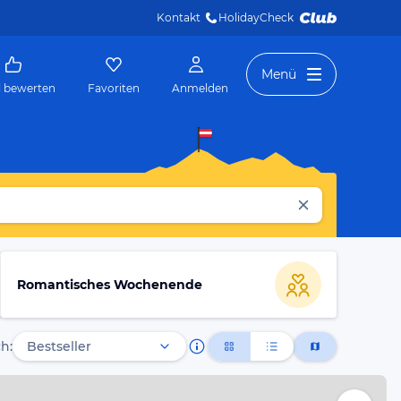
Kontakt
HolidayCheck 
Menü
l bewerten
Favoriten
Anmelden
Romantisches Wochenende
h: