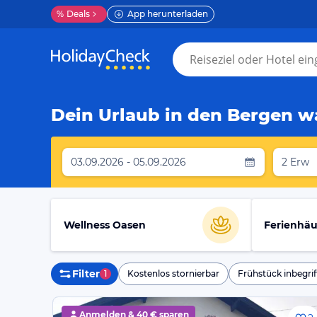
%
Deals
App herunterladen
Dein Urlaub in den Bergen wa
03.09.2026 - 05.09.2026
2 Erw
Wellness Oasen
Ferienhäu
Filter
1
Kostenlos stornierbar
Frühstück inbegrif
Anmelden &
40 € sparen