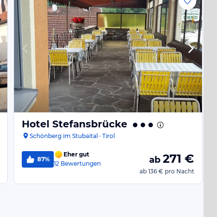
Hotel Stefansbrücke
Schönberg im Stubaital · Tirol
Eher gut
271
€
ab
87%
12
Bewertungen
ab
136 €
pro Nacht