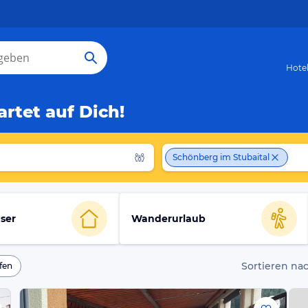
Hote
rtet auf Dich!
Schönberg im Stubaital
ser
Wanderurlaub
Sortieren nac
fen