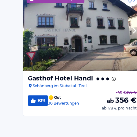
2
Gasthof Hotel Handl
Schönberg im Stubaital · Tirol
-
40 €
395 €
Gut
356
€
ab
93%
30
Bewertungen
ab
178 €
pro Nacht