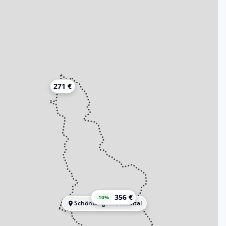
271 €
356 €
-10%
Schönberg im Stubaital