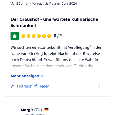
Vor 2 Jahren • Verreist als Paar im Juni 2024
Der Graushof - unerwartete kulinarische
Schmankerl
6
/ 6
Wir suchten eine „Unterkunft mit Verpflegung“ in der
Nähe von Sterzing für eine Nacht auf der Rückreise
nach Deutschland. Er war für uns die erste Wahl in
unserer Suche, nachdem bereits am Telefon die
freundliche und zuvorkommende Art erkennbar war.
Mehr anzeigen
Wir suchten saubere, eher einfache Zimmer mit lecker
Essen zu einem fairen Preis- Wir haben im Gaushof
Hilfreich
Teilen
mehr bekommen.
Margit
(
71+
)
2
Bewertungen