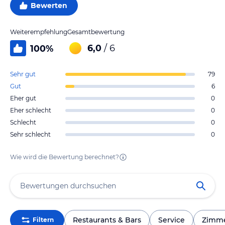
Bewerten
Weiterempfehlung
Gesamtbewertung
6,0
/ 6
100
%
Sehr gut
79
Gut
6
Eher gut
0
Eher schlecht
0
Schlecht
0
Sehr schlecht
0
Wie wird die Bewertung berechnet?
Restaurants & Bars
Service
Zimm
Filtern