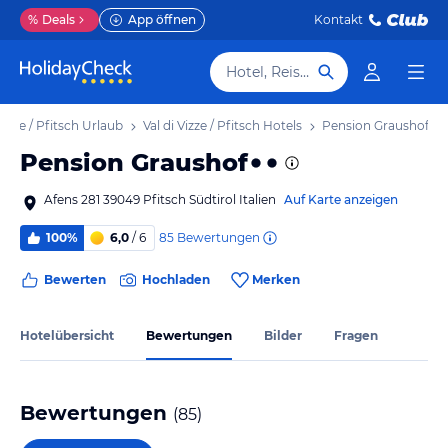
%
Deals
App öffnen
Kontakt
Hotel, Reiseziel
 Vizze / Pfitsch Urlaub
Val di Vizze / Pfitsch Hotels
Pension Graushof
Pension Graushof
Afens 281 39049 Pfitsch Südtirol Italien
Auf Karte anzeigen
85
Bewertungen
100%
6,0
/ 6
Bewerten
Hochladen
Merken
Hotelübersicht
Bewertungen
Bilder
Fragen
Bewertungen
(
85
)