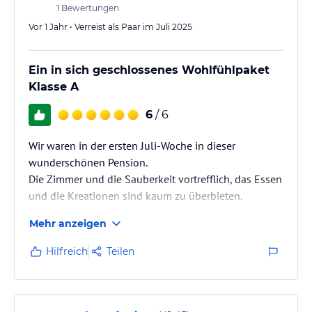
1
Bewertungen
Vor 1 Jahr • Verreist als Paar im Juli 2025
Ein in sich geschlossenes Wohlfühlpaket
Klasse A
6
/ 6
Wir waren in der ersten Juli-Woche in dieser
wunderschönen Pension.
Die Zimmer und die Sauberkeit vortrefflich, das Essen
und die Kreationen sind kaum zu überbieten.
Das Personal ist aufgeschlossen und sehr höflich. Die
Mehr anzeigen
Außenanlage ist sehr gepflegt und lädt zum
verweilen ein. Das ganze rundet die Südtirol-Card ab,
Hilfreich
Teilen
mit deren Hilfe wir die ganze Woche unsere Touren
gemacht und das Auto umweltfreundlich geparkt
haben.