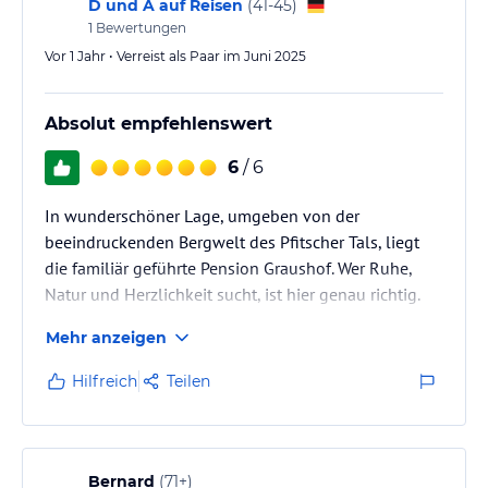
Die Bushaltestelle liegt direkt vor der Pension!
D und A auf Reisen
(
41-45
)
1
Bewertungen
Vor 1 Jahr • Verreist als Paar im Juni 2025
Absolut empfehlenswert
6
/ 6
In wunderschöner Lage, umgeben von der
beeindruckenden Bergwelt des Pfitscher Tals, liegt
die familiär geführte Pension Graushof. Wer Ruhe,
Natur und Herzlichkeit sucht, ist hier genau richtig.
Mehr anzeigen
Hilfreich
Teilen
Bernard
(
71+
)