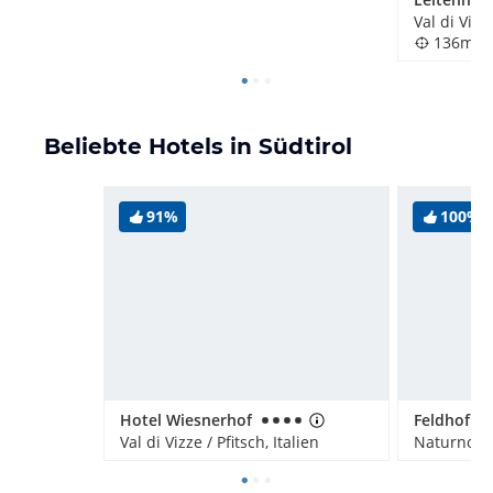
Val di Vizze
136m
Beliebte Hotels in Südtirol
91%
100%
Hotel Wiesnerhof
Val di Vizze / Pfitsch, Italien
Naturno / 