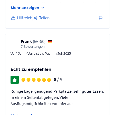
Garten mit vielen Sitzmöglichkeiten ist sehr gepflegt
Mehr anzeigen
und einladend. Ein Highlight ist das Essen vom
Hausherrn zubereitet. Hierher kommt man gern , um
Hilfreich
Teilen
an freuen Tagen zu relaxen, wandern oder nur die
Natur zu genießen.
Frank
(
56-60
)
7
Bewertungen
Vor 1 Jahr • Verreist als Paar im Juli 2025
Echt zu empfehlen
6
/ 6
Ruhige Lage, genügend Parkplätze, sehr gutes Essen.
In einem Seitental gelegen. Viele
Ausflugsmöglichkeiten von hier aus