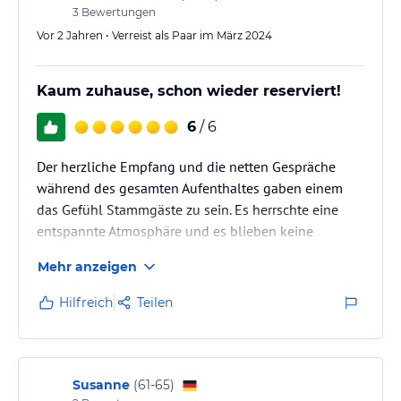
3
Bewertungen
Vor 2 Jahren • Verreist als Paar im März 2024
Kaum zuhause, schon wieder reserviert!
6
/ 6
Der herzliche Empfang und die netten Gespräche
während des gesamten Aufenthaltes gaben einem
das Gefühl Stammgäste zu sein. Es herrschte eine
entspannte Atmosphäre und es blieben keine
Wünsche offen. Das Essen war ausgezeichnet. Danke
Mehr anzeigen
liebes Graushof-Team.
Hilfreich
Teilen
Susanne
(
61-65
)