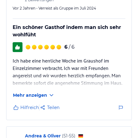
Vor 2 Jahren • Verreist als Gruppe im Juli 2024
Ein schöner Gasthof indem man sich sehr
wohlfüht
6
/ 6
Ich habe eine herrliche Woche im Graushof im
Einzelzimmer verbracht. Ich war mit Freunden
angereist und wir wurden herzlich empfangen. Man
bemerkte sofort die angenehme Stimmung im Haus.
Alle Mitarbeiter waren stets sehr freundlich und
Mehr anzeigen
hilfsbereit. Das herrliche Frühstücksbuffet und das
reichhaltige köstliche Abendessen hat uns begeistert.
Hilfreich
Teilen
Andrea & Oliver
(
51-55
)