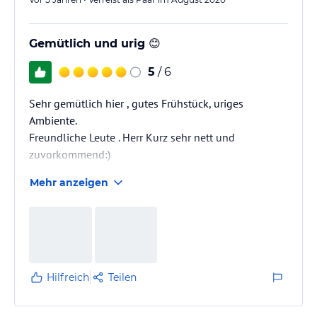
Gemütlich und urig 😊
5
/ 6
Sehr gemütlich hier , gutes Frühstück, uriges
Ambiente.
Freundliche Leute . Herr Kurz sehr nett und
zuvorkommend:)
Jedoch sehr kleines Bad , wenn man über 1,85 gross
Mehr anzeigen
ist :-) (Toilette eng ).
Aber wir kommen wieder 😊
Hans & Sumitta aus dem Schwarzwald 🙋🏻‍♂️🙋🏽‍♀️
Hilfreich
Teilen