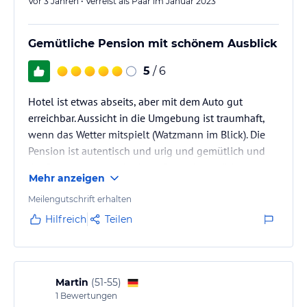
Vor 3 Jahren • Verreist als Paar im Januar 2023
Gemütliche Pension mit schönem Ausblick
5
/ 6
Hotel ist etwas abseits, aber mit dem Auto gut
erreichbar. Aussicht in die Umgebung ist traumhaft,
wenn das Wetter mitspielt (Watzmann im Blick). Die
Pension ist autentisch und urig und gemütlich und
der Besitzer war am Ausbau/ Renovieren tätig.
Mehr anzeigen
Frühstück wurde an den Tisch gebracht (kein Büffet).
Familiär und sehr freundlich!
Meilengutschrift erhalten
Hilfreich
Teilen
Martin
(
51-55
)
1
Bewertungen