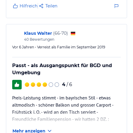
Hilfreich
Teilen
Klaus Walter
(
66-70
)
40
Bewertungen
Vor 6 Jahren • Verreist als Familie im September 2019
Passt - als Ausgangspunkt für BGD und
Umgebung
4
/ 6
Preis-Leistung stimmt - im bayrischen Stil - etwas
altmodisch - schöner Balkon und grosser Carport -
Frühstück i. O. - wird an den Tisch serviert -
Freundliche Familienpension - wir hatten 2 DZ. :
Zimmer Nr. 3 ruhig mit grosssem Balkon - ACHTUNG
Mehr anzeigen