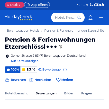
%
Deals
App öffnen
Kontakt
Hotel, Reiseziel
ub
Berchtesgaden Hotels
Pension & Ferienwohnungen Etzerschlössl
Pension & Ferienwohnungen
Etzerschlössl
Gerner Strasse 2 83471 Berchtesgaden Deutschland
Auf Karte anzeigen
62
Bewertungen
100%
5,3
/ 6
Bewerten
Hochladen
Merken
Hotelübersicht
Bewertungen
Bilder
Fragen