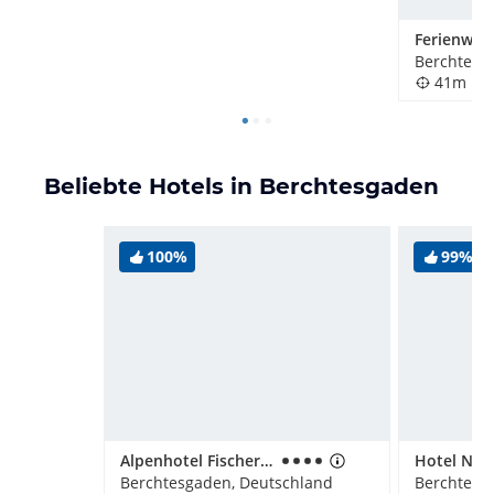
Berchtesg
41m
Beliebte Hotels in Berchtesgaden
100%
99%
Alpenhotel Fischer Adults Only
Berchtesgaden, Deutschland
Berchtesg