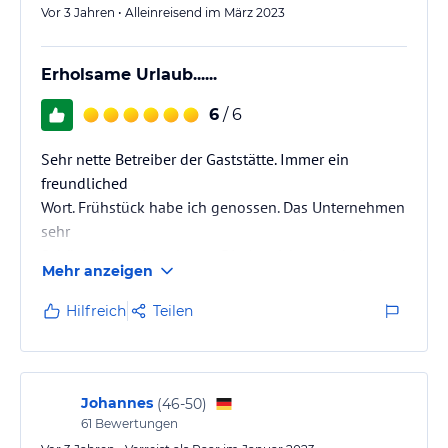
Vor 3 Jahren • Alleinreisend im März 2023
Erholsame Urlaub......
6
/ 6
Sehr nette Betreiber der Gaststätte. Immer ein
freundliched
Wort. Frühstück habe ich genossen. Das Unternehmen
sehr
Schön und ruhig gelegen. Die Aussicht wunderbar.
Mehr anzeigen
Wer den Bus nutzt die Haltestelle vor der Tür.
Ich kann das alles bestens Empfehlen. Für mich
Hilfreich
Teilen
Immer wieder.
Johannes
(
46-50
)
61
Bewertungen