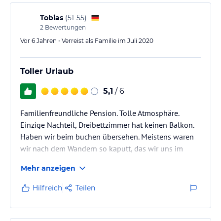
Tobias
(
51-55
)
2
Bewertungen
Vor 6 Jahren • Verreist als Familie im Juli 2020
Toller Urlaub
5,1
/ 6
Familienfreundliche Pension. Tolle Atmosphäre.
Einzige Nachteil, Dreibettzimmer hat keinen Balkon.
Haben wir beim buchen übersehen. Meistens waren
wir nach dem Wandern so kaputt, das wir uns im
Zimmer aufgehalten haben. Man kann aber auch die
Mehr anzeigen
Sitzgelegenheiten vor dem Haus nutzen. Wir kommen
gerne wieder.
Hilfreich
Teilen