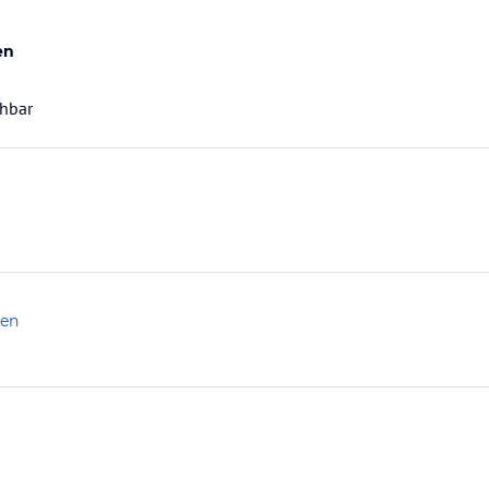
en
chbar
len