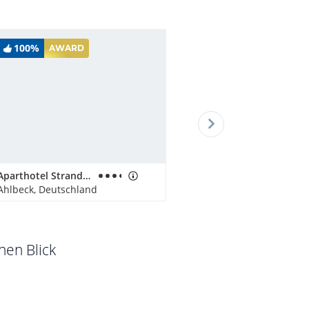
100%
AWARD
Aparthotel Strandhus Familie Herrgott
Ahlbeck, Deutschland
nen Blick