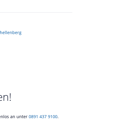
hellenberg
en!
tenlos an unter
0891 437 9100
.