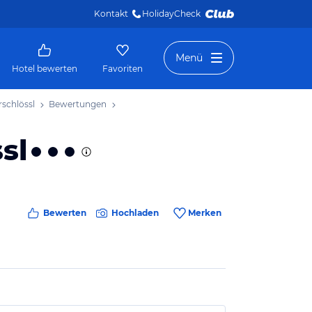
Kontakt
HolidayCheck 
Menü
Hotel bewerten
Favoriten
schlössl
Bewertungen
sl
Bewerten
Hochladen
Merken