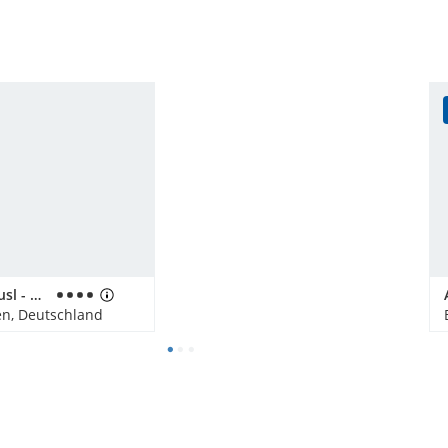
Hotel Neuhäusl - herzlich & familiär
n, Deutschland