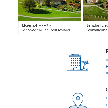
Moierhof
Seeon-Seebruck, Deutschland
Schmallenber
H
H