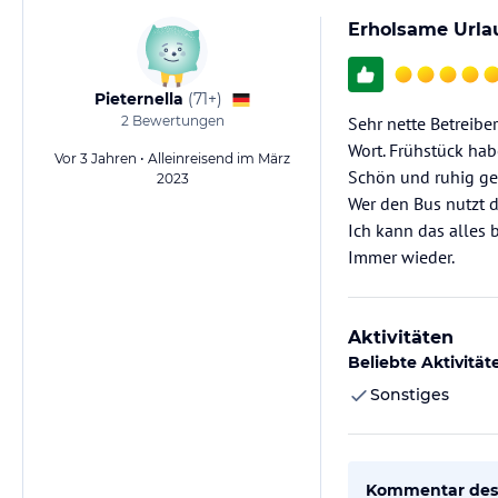
Erholsame Urlaub
Pieternella
(
71+
)
2
Bewertungen
Sehr nette Betreibe
Wort. Frühstück ha
Vor 3 Jahren • Alleinreisend im März
Schön und ruhig ge
2023
Wer den Bus nutzt di
Ich kann das alles 
Immer wieder.
Aktivitäten
Beliebte Aktivität
Sonstiges
Kommentar des 