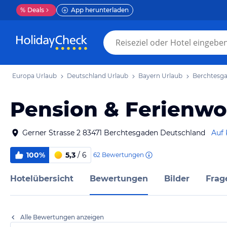
%
Deals
App herunterladen
Europa Urlaub
Deutschland Urlaub
Bayern Urlaub
Berchtesga
Pension & Ferienwo
Gerner Strasse 2 83471 Berchtesgaden Deutschland
Auf 
100%
5,3
/ 6
62
Bewertungen
Hotelübersicht
Bewertungen
Bilder
Frag
Alle Bewertungen anzeigen