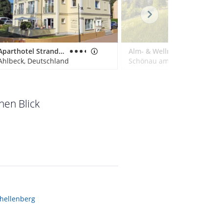
Aparthotel Strandhus Familie Herrgott
Alm- & Wellnesshotel Alpenhof
Ahlbeck, Deutschland
nen Blick
hellenberg