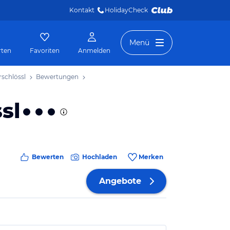
Kontakt
HolidayCheck 
Menü
rten
Favoriten
Anmelden
schlössl
Bewertungen
sl
Bewerten
Hochladen
Merken
Angebote