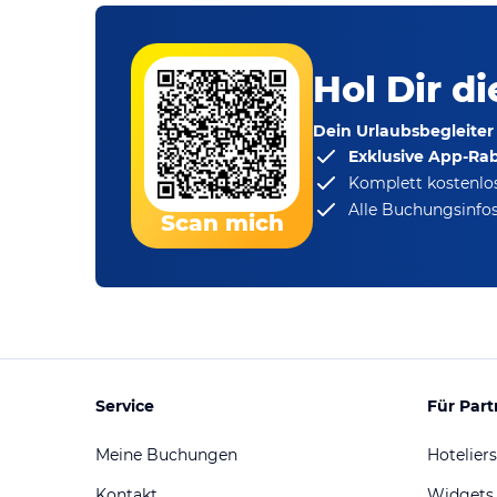
Hol Dir d
Dein Urlaubsbegleiter
Exklusive App-Ra
Komplett kostenlo
Alle Buchungsinfos
Scan mich
Service
Für Part
Meine Buchungen
Hoteliers
Kontakt
Widgets