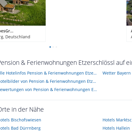
Bergdorf LiebesGrün
g, Deutschland
Pension & Ferienwohnungen Etzerschlössl auf ei
Alle Hotelinfos Pension & Ferienwohnungen Etzerschlössl
Wetter Bayern
Hotelbilder von Pension & Ferienwohnungen Etzerschlössl
Bewertungen von Pension & Ferienwohnungen Etzerschlössl
Orte in der Nähe
otels
Bischofswiesen
Hotels
Marktsc
otels
Bad Dürrnberg
Hotels
Hallein