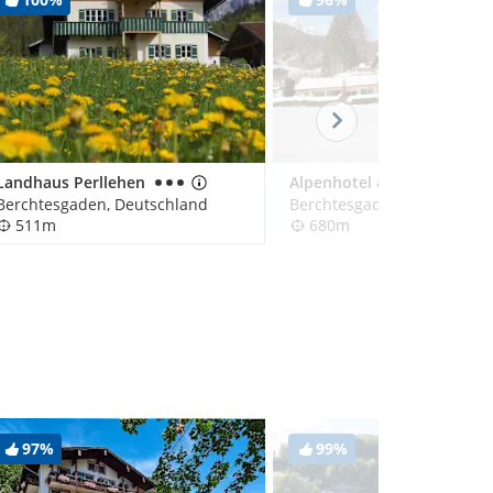
Landhaus Perllehen
Alpenhotel & Ferienwohnungen Weiherbach
Berchtesgaden, Deutschland
Berchtesgaden, Deutschla
511m
680m
97%
99%