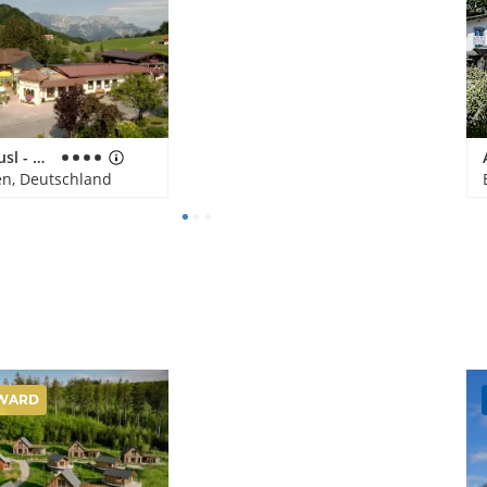
Hotel Neuhäusl - herzlich & familiär
n, Deutschland
WARD