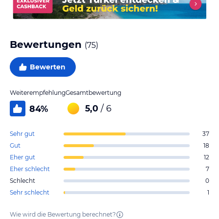
Bewertungen
(
75
)
Bewerten
Weiterempfehlung
Gesamtbewertung
5,0
/ 6
84
%
Sehr gut
37
Gut
18
Eher gut
12
Eher schlecht
7
Schlecht
0
Sehr schlecht
1
Wie wird die Bewertung berechnet?