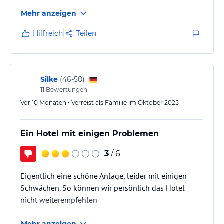
Zimmer mit Swim Up, Bars, Restaurants und die Lage
Mehr anzeigen
sind solide. Jeden Abend wird ein
abwechslungsreiches Abendprogramm geboten, alle
Hilfreich
Teilen
Mitarbeiter sind freundlich.
Die Animationen beginnen mittags, bei Bedarf ist
alles abgedeckt, jedoch nicht zu aufdringlich. Ein
großes Lob geht an Burak als Animateur, er hat jedes
Silke
(
46-50
)
Mal gute…
11
Bewertungen
Vor 10 Monaten • Verreist als Familie im Oktober 2025
Ein Hotel mit einigen Problemen
3
/ 6
Eigentlich eine schöne Anlage, leider mit einigen
Schwächen. So können wir persönlich das Hotel
nicht weiterempfehlen
Mehr anzeigen