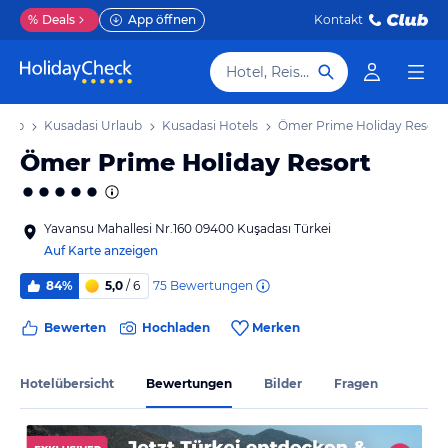
%
Deals
App öffnen
Kontakt
Hotel, Reiseziel
laub
Kusadasi Urlaub
Kusadasi Hotels
Ömer Prime Holiday Resort
Ömer Prime Holiday Resort
Yavansu Mahallesi Nr.160 09400 Kuşadası Türkei
Auf Karte anzeigen
75
Bewertungen
84%
5,0
/ 6
Bewerten
Hochladen
Merken
Hotelübersicht
Bewertungen
Bilder
Fragen