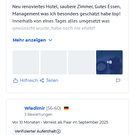
Neu renoviertes Hotel, saubere Zimmer, Gutes Essen,
Management was ich besonders geschätzt habe top!
Innerhalb von eines Tages alles umgesetzt was
gewünscht wurde, habe noch nie erlebt!
1. Check in : schnell, Zimmer um 14 Uhr bekommen
Mehr anzeigen
wie angekündigt. Wir waren um ca 11 Uhr im Hotel ,
konnten sofort alles nutzen , Essen, trinken
2. Transfer : ca 1 Stunde von Flughafen alles top
+
8
gelaufen
3. Zimmer: wir haben Swimm up Zimmer gebucht
Sehr schön, sauber, Zimmer Reinigung täglich
Hilfreich
Teilen
2 Zimmer mit Verbindungstür.
Was…
Wladimir
(
56-60
)
3
Bewertungen
Vor 10 Monaten • Verreist als Paar im September 2025
Verifizierter Aufenthalt