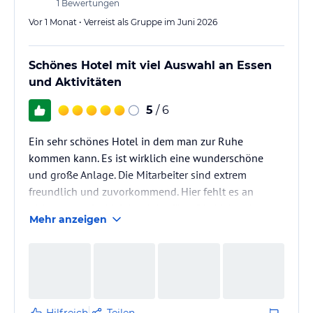
1
Bewertungen
Vor 1 Monat • Verreist als Gruppe im Juni 2026
Schönes Hotel mit viel Auswahl an Essen
und Aktivitäten
5
/ 6
Ein sehr schönes Hotel in dem man zur Ruhe
kommen kann. Es ist wirklich eine wunderschöne
und große Anlage. Die Mitarbeiter sind extrem
freundlich und zuvorkommend. Hier fehlt es an
nichts, jedes Bedürfnis wird erfüllt. Die Mahlzeiten
Mehr anzeigen
werden in einem wunderschönen Restaurant
eingenommen mit Meerblick, es gibt viel
Auswahlmöglichkeiten, hier wird jeder fündig. Das
einzige Manko sind die Cocktails, jeder Mitarbeiter
macht die Cocktails anders und oft schmecken sie
anders wie man es kennt. Hier sollte eventuell eine…
Hilfreich
Teilen