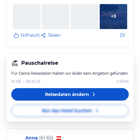
+
3
Hilfreich
Teilen
Pauschalreise
Für Deine Reisedaten haben wir leider kein Angebot gefunden.
10.08. - 08.10.26
2
ERW
Reisedaten ändern
Nur das Hotel buchen
Anna
(
61-65
)