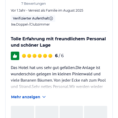
7
Bewertungen
Vor 1 Jahr • Verreist als Familie im August 2025
Verifizierter Aufenthalt
Doppel-/Clubzimmer
Tolle Erfahrung mit freundlichem Personal
und schöner Lage
6
/ 6
Das Hotel hat uns sehr gut gefallen.Die Anlage ist
wunderschön gelegen im kleinen Pinienwald und
viele Bananen Bäumen. Von jeder Ecke nah zum Pool
und Strand.Sehr nettes Personal.Wir werden wieder
kommen und können den Hotel nur
Mehr anzeigen
weiterempfehlen.Liebe Grüße an Frau
Irmak,Ada,Hakan, Sami und alle andere