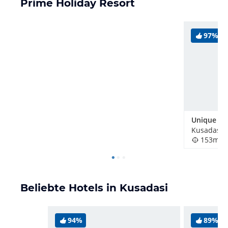
Prime Holiday Resort
97%
Kusadasi, 
153m
Beliebte Hotels in Kusadasi
94%
89%