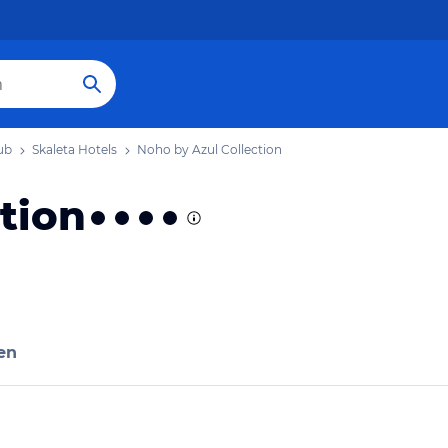
ub
Skaleta Hotels
Noho by Azul Collection
tion
en