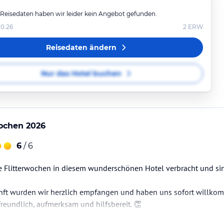
 Reisedaten haben wir leider kein Angebot gefunden.
.10.26
2
ERW
Reisedaten ändern
Nur das Hotel buchen
wochen 2026
6
/ 6
e Flitterwochen in diesem wunderschönen Hotel verbracht und si
nft wurden wir herzlich empfangen und haben uns sofort willko
freundlich, aufmerksam und hilfsbereit. 👏