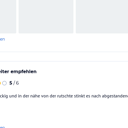
len
eiter empfehlen
5
/ 6
eckig und in der nähe von der rutschte stinkt es nach abgestande
len