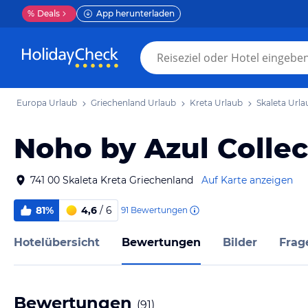
%
Deals
App herunterladen
Europa Urlaub
Griechenland Urlaub
Kreta Urlaub
Skaleta Urla
Noho by Azul Collec
741 00 Skaleta Kreta Griechenland
Auf Karte anzeigen
81%
4,6
/ 6
91
Bewertungen
Hotelübersicht
Bewertungen
Bilder
Frag
Bewertungen
(
91
)