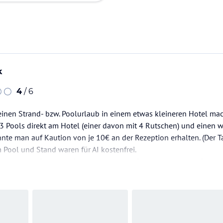
k
4
/ 6
reinen Strand- bzw. Poolurlaub in einem etwas kleineren Hotel m
 Pools direkt am Hotel (einer davon mit 4 Rutschen) und einen w
nte man auf Kaution von je 10€ an der Rezeption erhalten. (Der 
 Pool und Stand waren für AI kostenfrei.
otel war in Ordnung (für südländischen Standard) und das Person
st…