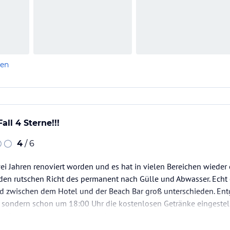
len
all 4 Sterne!!!
4
/ 6
wei Jahren renoviert worden und es hat in vielen Bereichen wiede
den rutschen Richt des permanent nach Gülle und Abwasser. Echt 
ird zwischen dem Hotel und der Beach Bar groß unterschieden. En
, sondern schon um 18:00 Uhr die kostenlosen Getränke eingeste
en. Dort bekommst du auch nicht das gleiche Angebot, die oben i