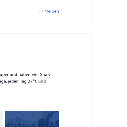
jeden Tag hervorragend und
Melden
en unsere Flitterwochen…
super und haben viel Spaß
ega, jeden Tag 27°C und
s Essen wiederholte sich und