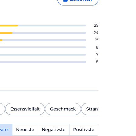
29
24
15
8
7
8
Essensvielfalt
Geschmack
Strand
Strandzug
vanz
Neueste
Negativste
Positivste