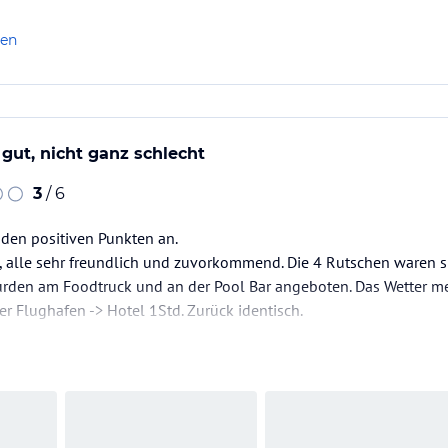
uber, gemütlich und liebevoll eingerichtet. 🛏️✨ Das Essen war 
ich. 🍽️😋
len
osphäre, der tolle Service und die wunderschöne Umgebung hab
 gut, nicht ganz schlecht
3
/ 6
 den positiven Punkten an.
p, alle sehr freundlich und zuvorkommend. Die 4 Rutschen waren 
rden am Foodtruck und an der Pool Bar angeboten. Das Wetter m
er Flughafen -> Hotel 1Std. Zurück identisch.
an den ersten Tagen alle ! Salzig. Wurde danach etwas besser. Da
fet nach 1 Woche nicht mehr sehen. Das frisch gebratene…