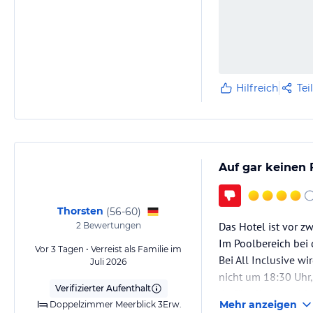
Hilfreich
Tei
Auf gar keinen F
Thorsten
(
56-60
)
Das Hotel ist vor z
2
Bewertungen
Im Poolbereich bei 
Vor 3 Tagen • Verreist als Familie im
Bei All Inclusive w
Juli 2026
nicht um 18:30 Uhr
Verifizierter Aufenthalt
du für alles bezahl
Mehr anzeigen
Doppelzimmer Meerblick 3Erw.
Die…