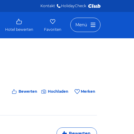
Kontakt
HolidayCheck 
Menü
Hotel bewerten
Favoriten
Bewerten
Hochladen
Merken
Bewerten