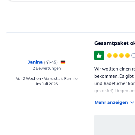
Gesamtpaket o
Janina
(
41-45
)
Wir wollten einen 
2
Bewertungen
bekommen. Es gibt 3
Vor 2 Wochen • Verreist als Familie
und Badetücher kon
im Juli 2026
gekostet) Liegen am
Die Sauberkeit im H
Mehr anzeigen
bemüht.
Neben dem Hotel i