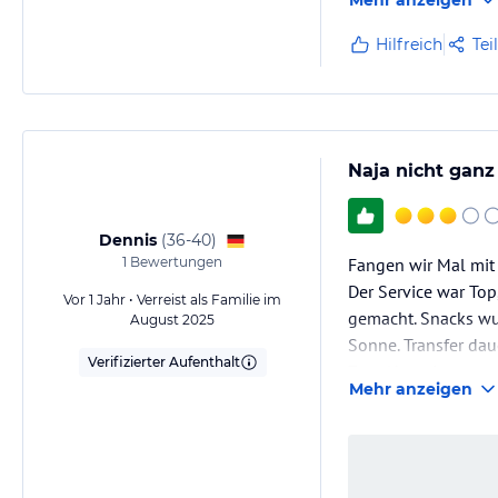
Mehr anzeigen
Unser Zimmer war sa
sehr abwechslungsre
Hilfreich
Tei
Die entspannte Atm
Naja nicht ganz
Dennis
(
36-40
)
1
Bewertungen
Fangen wir Mal mit
Der Service war To
Vor 1 Jahr • Verreist als Familie im
gemacht. Snacks wu
August 2025
Sonne. Transfer dau
Verifizierter Aufenthalt
Zum Negativen:
Mehr anzeigen
Die Getränke waren 
man konnte das Buf