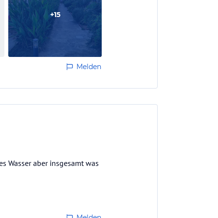
+
15
Melden
nes Wasser aber insgesamt was
Melden