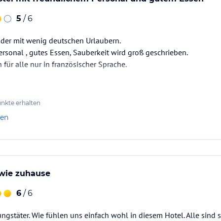
rasse
5
/ 6
ider mit wenig deutschen Urlaubern.
ersonal , gutes Essen, Sauberkeit wird groß geschrieben.
 Rutsche, Multirutsche,
 für alle nur in französischer Sprache.
nkte erhalten
len
g
 wie zuhause
6
/ 6
.
ngstäter. Wie fühlen uns einfach wohl in diesem Hotel. Alle sind 