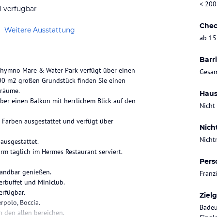
< 200
l verfügbar
Chec
Weitere Ausstattung
ab 15
Barri
ethymno Mare & Water Park verfügt über einen
Gesam
000 m2 großen Grundstück finden Sie einen
zräume.
Haus
er einen Balkon mit herrlichem Blick auf den
Nicht
 Farben ausgestattet und verfügt über
Nich
Nicht
ausgestattet.
rm täglich im Hermes Restaurant serviert.
Pers
randbar genießen.
Franz
rbuffet und Miniclub.
erfügbar.
Ziel
rpolo, Boccia.
Badeu
 den allen bereichen.