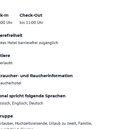
k-In
Check-Out
:00 Uhr
bis 11:00 Uhr
erefreiheit
tes Hotel barrierefrei zugänglich
tiere
 erlaubt
traucher- und Raucherinformation
raucherhotel
onal spricht folgende Sprachen
ösisch, Englisch, Deutsch
gruppe
rlauber, Hochzeitsreisende, Urlaub zu zweit, Familie,