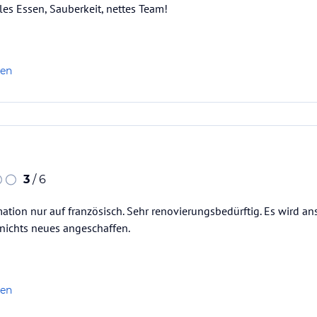
es Essen, Sauberkeit, nettes Team!
len
ataloginformationen. Alle Angaben ohne
uchung die verbindlichen
Angebotsdetails
des
3
/ 6
mation nur auf französisch. Sehr renovierungsbedürftig. Es wird a
ichts neues angeschaffen.
len