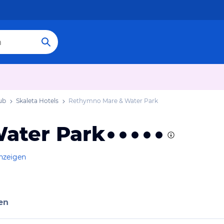
ub
Skaleta Hotels
Rethymno Mare & Water Park
ater Park
anzeigen
en