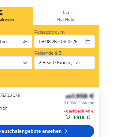
lreisen
Nur Hotel
Reisezeitraum
äfen
08.08.26 - 06.10.26
Reisende & Zi.
2 Erw, 0 Kinder, 1 Zi.
1.958 €
05.10.2026
ab
2 ERW • 1 Woche
ior
- Cashback
40 €
1.918 €
Pauschalangebote
ansehen