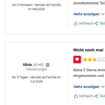
Club car zu ferfugung
zuvorkommend. Toll
Vor 2 Monaten • Verreist als Familie
Lift zu alle berreichen
im Mai 2026
Electrish wagen plog
Mehr anzeigen
Hilfreich
Tei
Hinweis:
Allgemeine und unverbindliche Hoteliers-/Veranstalter-/K
Gewähr und ohne Prüfung durch HolidayCheck. Bitte lies vor der B
jeweiligen Veranstalters.
Nicht noch mal
Silvia
(
41-45
)
1
Bewertungen
Keine 5 Sterne. Ani
eingenommen und n
Vor 5 Tagen • Verreist als Familie im
Juli 2026
Mehr anzeigen
Hilfreich
Tei