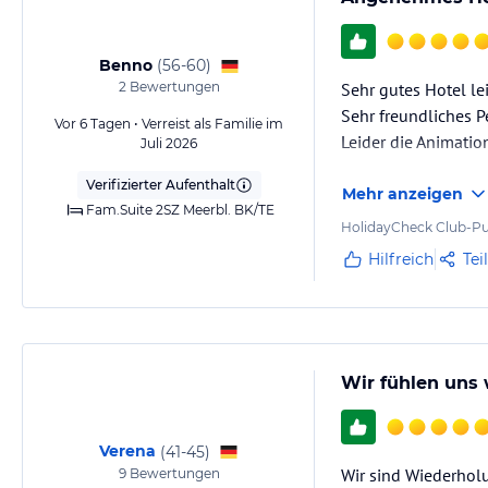
• 1 Frischwasser Swimmingpool für Erwachsene mit großer Sonnenter
• 1 Frischwasser Gemeinschaftspool für Erwachsene
Benno
(
56-60
)
• 1 Frischwasser Gemeinschaftspool für Kinder
2
Bewertungen
Sehr gutes Hotel le
• 2 Frischwasser Swimmingpools für Kinder
Sehr freundliches P
• Wasserpark mit 7 Wasserrutschen (Rafting-Rutsche, Freifall-Kamikaze
Vor 6 Tagen • Verreist als Familie im
Leider die Animation
Juli 2026
Kinderrutschen)
Verifizierter Aufenthalt
• Kinderspielplatz
Mehr anzeigen
Fam.Suite 2SZ Meerbl. BK/TE
• Kinder-Animation
HolidayCheck Club-Pu
• Kinderbuffet
Hilfreich
Tei
• Mini Club (ab 4 Jahre)
Sonstige Einrichtungen und Services
Rezeption 24 Stunden
Sonnenliegen und Schirme stehen am Strand kostenfrei zur Verfügun
Wir fühlen uns
Strandhandtücher mit Kaution
Mini Spa mit Massage Studio
Mini Markt mit Tageszeitungen, Briefmarken, Zigaretten, Bustickets, etc
Verena
(
41-45
)
Juwelier (klimatisiert)
Wir sind Wiederholu
9
Bewertungen
Kostenloser Internetanschluß in allen öffentlichen Bereichen