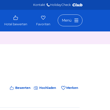
Kontakt
HolidayCheck 
Menü
Hotel bewerten
Favoriten
Bewerten
Hochladen
Merken