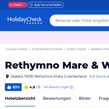
%
Deals
App herunterladen
Europa Urlaub
Griechenland Urlaub
Kreta Urlaub
Skaleta Urla
Rethymno Mare & W
Skaleta 74100 Rethymno Kreta Griechenland
Auf Karte 
83%
4,8
/ 6
145
Bewertungen
Hotelübersicht
Bewertungen
Bilder
Frag