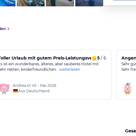
den
Toller Urlaub mit gutem Preis-Leistungsverhältnis!
5
/ 6
Angen
Es ist ein wunderbares, älteres, aber sauberes Hotel mit
Sehr gu
sehr netten, kinderfreundlichen…
weiterlesen
Sehr fr
Andrea
41-45
•
Mai 2026
Aus Deutschland
Gesa