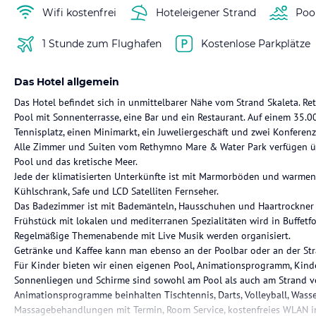
Wifi kostenfrei
Hoteleigener Strand
Poo
1 Stunde zum Flughafen
Kostenlose Parkplätze
Das Hotel allgemein
Das Hotel befindet sich in unmittelbarer Nähe vom Strand Skaleta. R
Pool mit Sonnenterrasse, eine Bar und ein Restaurant. Auf einem 35.
Tennisplatz, einen Minimarkt, ein Juweliergeschäft und zwei Konferen
Alle Zimmer und Suiten vom Rethymno Mare & Water Park verfügen üb
Pool und das kretische Meer.
Jede der klimatisierten Unterkünfte ist mit Marmorböden und warmen
Kühlschrank, Safe und LCD Satelliten Fernseher.
Das Badezimmer ist mit Bademänteln, Hausschuhen und Haartrockner 
Frühstück mit lokalen und mediterranen Spezialitäten wird in Buffetfo
Regelmäßige Themenabende mit Live Musik werden organisiert.
Getränke und Kaffee kann man ebenso an der Poolbar oder an der St
Für Kinder bieten wir einen eigenen Pool, Animationsprogramm, Kinde
Sonnenliegen und Schirme sind sowohl am Pool als auch am Strand v
Animationsprogramme beinhalten Tischtennis, Darts, Volleyball, Wasse
Massagebehandlungen mit Termin, Room Service, kostenfreies WLAN in