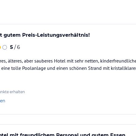
ama - Meerblick
it gutem Preis-Leistungsverhältnis!
5
/ 6
bereitet
thalt besuchen
res, älteres, aber sauberes Hotel mit sehr netten, kinderfreundl
t eine tolle Poolanlage und einen schönen Strand mit kristallklar
nkte erhalten
ymnastik (kostenfrei)
len
 Live Musik und Tanz
el mit freundlichem Personal und gutem Essen