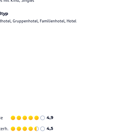
es mit Kind, Singles
ltyp
dhotel, Gruppenhotel, Familienhotel, Hotel
ie
4,9
terh.
4,5