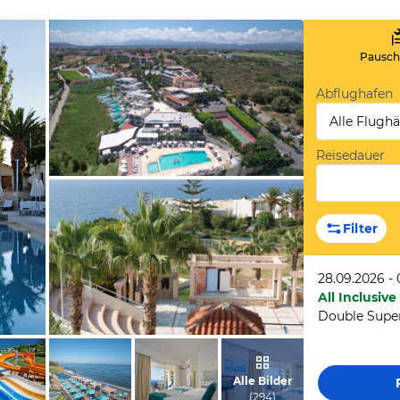
Pauscha
Abflughafen
Alle Flugh
Reisedauer
vom Hotelier, Juli 2018
Filter
28.09.2026 - 
All Inclusive
Double Super
von Udo, Juli 2014
Alle Bilder
(
294
)