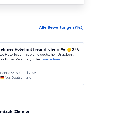
Alle Bewertungen (
145
)
ehmes Hotel mit freundlichem Personal und gutem Essen
5
/ 6
Wir fühlen 
tes Hotel leider mit wenig deutschen Urlaubern.
Wir sind Wiede
eundliches Personal , gutes…
weiterlesen
in diesem Hotel
Benno
56-60
•
Juli 2026
Verena
Aus Deutschland
Aus
mtzahl Zimmer