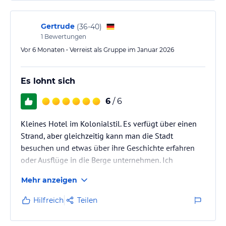
Gertrude
(
36-40
)
1
Bewertungen
Vor 6 Monaten • Verreist als Gruppe im Januar 2026
Es lohnt sich
6
/ 6
Kleines Hotel im Kolonialstil. Es verfügt über einen
Strand, aber gleichzeitig kann man die Stadt
besuchen und etwas über ihre Geschichte erfahren
oder Ausflüge in die Berge unternehmen. Ich
empfehle einen Besuch in Tope de Collantes, um den
Mehr anzeigen
typischen karibischen Regenwald kennenzulernen
Hilfreich
Teilen