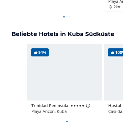
Playa Anc
2km
Beliebte Hotels in Kuba Südküste
94%
100%
Trinidad Península
Hostal La
Playa Ancon, Kuba
Casilda, K