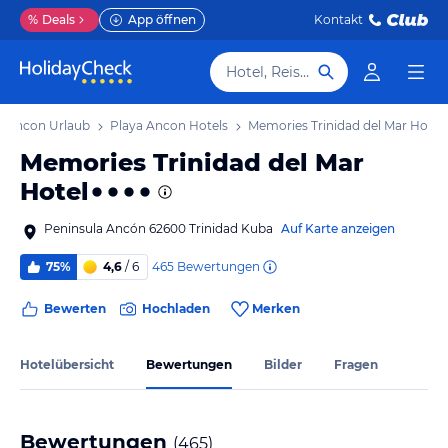
%
Deals
App öffnen
Kontakt
Hotel, Reiseziel
a Ancon Urlaub
Playa Ancon Hotels
Memories Trinidad del Mar Hotel
Memories Trinidad del Mar
Hotel
Peninsula Ancón 62600 Trinidad Kuba
Auf Karte anzeigen
465
Bewertungen
75%
4,6
/ 6
Bewerten
Hochladen
Merken
Hotelübersicht
Bewertungen
Bilder
Fragen
Bewertungen
(
465
)