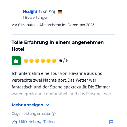
Hsdjjfdif
(
46-50
)
1
Bewertungen
Vor 8 Monaten • Alleinreisend im Dezember 2025
Tolle Erfahrung in einem angenehmen
Hotel
6
/ 6
Ich unternahm eine Tour von Havanna aus und
verbrachte zwei Nächte dort. Das Wetter war
fantastisch und der Strand spektakulär. Die Zimmer
waren groß und komfortabel, und das Personal war
sehr freundlich. Sie bereiteten uns sogar ein
Mehr anzeigen
Hummeressen zu, was eine sehr nette Geste war. Die
Stadtrundfahrt durch Trinidad beinhaltete außerdem
Gegenleistung erhalten
einen Besuch der sehenswerten Altstadt
Hilfreich
Teilen