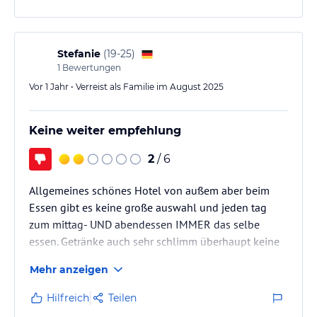
Stefanie
(
19-25
)
1
Bewertungen
Vor 1 Jahr • Verreist als Familie im August 2025
Keine weiter empfehlung
2
/ 6
Allgemeines schönes Hotel von außem aber beim
Essen gibt es keine große auswahl und jeden tag
zum mittag- UND abendessen IMMER das selbe
essen. Getränke auch sehr schlimm überhaupt keine
auswahl keine softdrinks sowie keine alkoholischen
Mehr anzeigen
Getränke. Service auch nicht so freundlich. Viele
Mücken, viele Fliegen auch im Zimmer.
Hilfreich
Teilen