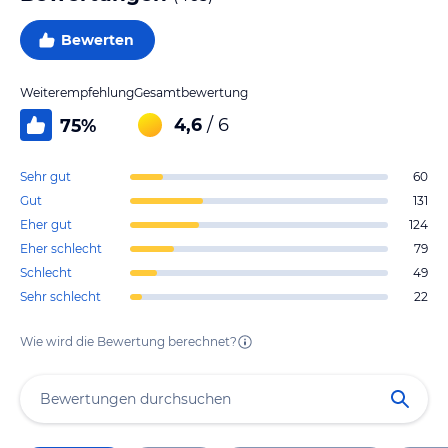
Bewerten
Weiterempfehlung
Gesamtbewertung
4,6
/ 6
75
%
Sehr gut
60
Gut
131
Eher gut
124
Eher schlecht
79
Schlecht
49
Sehr schlecht
22
Wie wird die Bewertung berechnet?