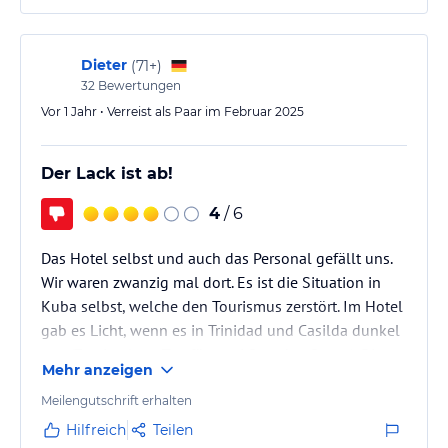
Dieter
(
71+
)
32
Bewertungen
Vor 1 Jahr • Verreist als Paar im Februar 2025
Der Lack ist ab!
4
/ 6
Das Hotel selbst und auch das Personal gefällt uns.
Wir waren zwanzig mal dort. Es ist die Situation in
Kuba selbst, welche den Tourismus zerstört. Im Hotel
gab es Licht, wenn es in Trinidad und Casilda dunkel
war (Zweimal am Tag für zwei Stunden Strom). Die
Mehr anzeigen
Versorgungslage in Kuba ist miserabel. Sollte jemand
auf Rundreise sein, Toilettenpapier mitnehmen!
Meilengutschrift erhalten
Ansonsten Pfeffer, Salz und Nescafe. Im Hotel geben
Hilfreich
Teilen