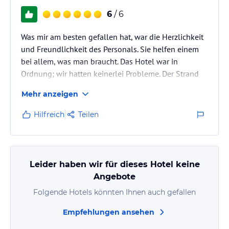
6
/ 6
Was mir am besten gefallen hat, war die Herzlichkeit
und Freundlichkeit des Personals. Sie helfen einem
bei allem, was man braucht. Das Hotel war in
Ordnung; wir hatten keinerlei Probleme. Der Strand
ist wunderschön, die Sonne schien, und das warme
Mehr anzeigen
Wasser war im Dezember sehr angenehm zum
Schwimmen – eine willkommene Abwechslung zum
Hilfreich
Teilen
europäischen Winter. Wir bekamen ein Zimmer direkt
am Strand, aber das Hotel selbst ist nicht sehr groß.
Das Essen war typisch für Kuba; es gab nicht viel
Abwechslung, was angesichts…
Leider haben wir für dieses Hotel keine
Angebote
Folgende Hotels könnten Ihnen auch gefallen
Empfehlungen ansehen