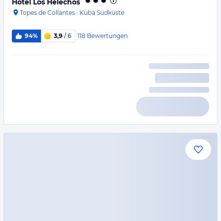
Hotel Los Helechos
Topes de Collantes
·
Kuba Südküste
118
Bewertungen
94%
3,9
/ 6