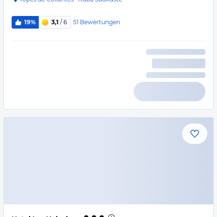
51
Bewertungen
19%
3,1
/ 6