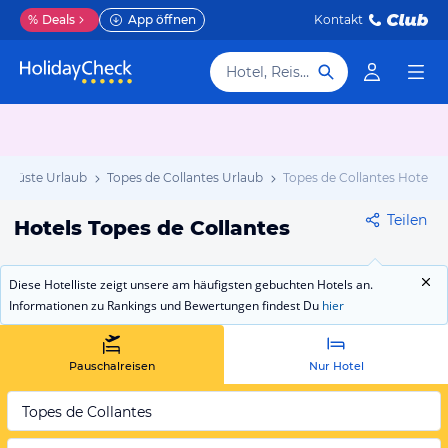
%
Deals
App öffnen
Kontakt
Hotel, Reiseziel
dküste Urlaub
Topes de Collantes Urlaub
Topes de Collantes Hotels
Teilen
Hotels Topes de Collantes
Diese Hotelliste zeigt unsere am häufigsten gebuchten Hotels an.
Informationen zu Rankings und Bewertungen findest Du
hier
Pauschalreisen
Nur Hotel
Topes de Collantes